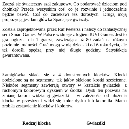
Zaczął się świąteczny szał zakupowy. Co podarować dzieciom pod
choinkę? Przede wszystkim coś, co je rozwinie i jednocześnie
będzie bawić. Coś co zaciekawi też dorosłych. Drugą moją
propozycją jest łamigłówka Spadające gwiazdy.
Została zaprojektowana przez Raf Peetersa i należy do fantastycznej
serii Smart Games. W Polsce widnieje z logiem IUVI Games. Jest to
gra logiczna dla 1 gracza, zawierająca aż 80 zadań na różnym
poziomie trudności. Grać mogą w nią dzieciaki od 6 roku życia, ale
też dorośli spędzą przy niej długie godziny. Satysfakcja
gwarantowana.
Łamigłówka składa się z 4 dwustronnych klocków. Klocki
podzielone są na segmenty, tak jakby sklejono kostki sześcienne.
Niektóre segmenty zawierają otwory w kształcie gwiazdek, z
ruchomym kolorowym dyskiem w środku. Dysk ten pozwala na
zmianę koloru widzianej gwiazdki – w zależności od ułożenia
klocka w przestrzeni widzi się kolor dysku lub kolor tła. Mama
zrobiła zestawienie klocków i kolorów.
Rodzaj klocka
Gwiazdki