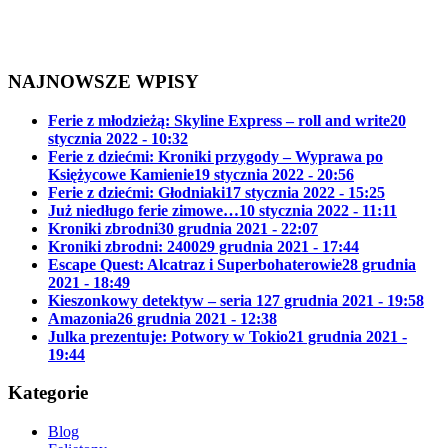
NAJNOWSZE WPISY
Ferie z młodzieżą: Skyline Express – roll and write
20
stycznia 2022 - 10:32
Ferie z dziećmi: Kroniki przygody – Wyprawa po
Księżycowe Kamienie
19 stycznia 2022 - 20:56
Ferie z dziećmi: Głodniaki
17 stycznia 2022 - 15:25
Już niedługo ferie zimowe…
10 stycznia 2022 - 11:11
Kroniki zbrodni
30 grudnia 2021 - 22:07
Kroniki zbrodni: 2400
29 grudnia 2021 - 17:44
Escape Quest: Alcatraz i Superbohaterowie
28 grudnia
2021 - 18:49
Kieszonkowy detektyw – seria 1
27 grudnia 2021 - 19:58
Amazonia
26 grudnia 2021 - 12:38
Julka prezentuje: Potwory w Tokio
21 grudnia 2021 -
19:44
Kategorie
Blog