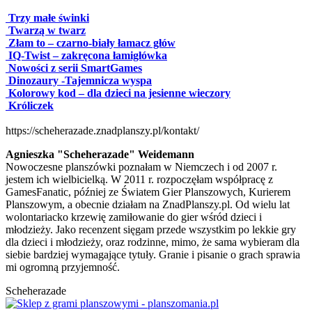
Trzy małe świnki
Twarzą w twarz
Złam to – czarno-biały łamacz głów
IQ-Twist – zakręcona łamigłówka
Nowości z serii SmartGames
Dinozaury -Tajemnicza wyspa
Kolorowy kod – dla dzieci na jesienne wieczory
Króliczek
https://scheherazade.znadplanszy.pl/kontakt/
Agnieszka "Scheherazade" Weidemann
Nowoczesne planszówki poznałam w Niemczech i od 2007 r.
jestem ich wielbicielką. W 2011 r. rozpoczęłam współpracę z
GamesFanatic, później ze Światem Gier Planszowych, Kurierem
Planszowym, a obecnie działam na ZnadPlanszy.pl. Od wielu lat
wolontariacko krzewię zamiłowanie do gier wśród dzieci i
młodzieży. Jako recenzent sięgam przede wszystkim po lekkie gry
dla dzieci i młodzieży, oraz rodzinne, mimo, że sama wybieram dla
siebie bardziej wymagające tytuły. Granie i pisanie o grach sprawia
mi ogromną przyjemność.
Scheherazade