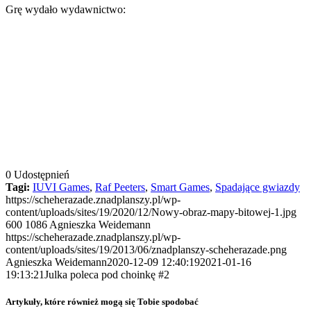
Grę wydało wydawnictwo:
0
Udostępnień
Tagi:
IUVI Games
,
Raf Peeters
,
Smart Games
,
Spadające gwiazdy
https://scheherazade.znadplanszy.pl/wp-
content/uploads/sites/19/2020/12/Nowy-obraz-mapy-bitowej-1.jpg
600
1086
Agnieszka Weidemann
https://scheherazade.znadplanszy.pl/wp-
content/uploads/sites/19/2013/06/znadplanszy-scheherazade.png
Agnieszka Weidemann
2020-12-09 12:40:19
2021-01-16
19:13:21
Julka poleca pod choinkę #2
Artykuły, które również mogą się Tobie spodobać