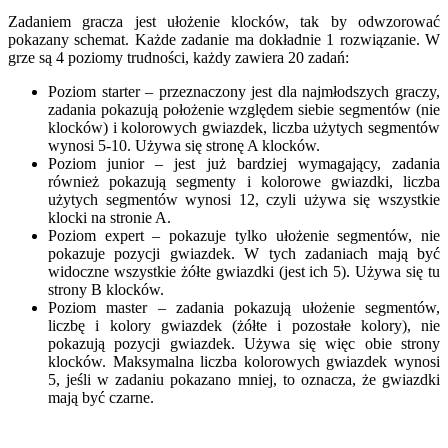
Zadaniem gracza jest ułożenie klocków, tak by odwzorować
pokazany schemat. Każde zadanie ma dokładnie 1 rozwiązanie. W
grze są 4 poziomy trudności, każdy zawiera 20 zadań:
Poziom starter – przeznaczony jest dla najmłodszych graczy,
zadania pokazują położenie względem siebie segmentów (nie
klocków) i kolorowych gwiazdek, liczba użytych segmentów
wynosi 5-10. Używa się stronę A klocków.
Poziom junior – jest już bardziej wymagający, zadania
również pokazują segmenty i kolorowe gwiazdki, liczba
użytych segmentów wynosi 12, czyli używa się wszystkie
klocki na stronie A.
Poziom expert – pokazuje tylko ułożenie segmentów, nie
pokazuje pozycji gwiazdek. W tych zadaniach mają być
widoczne wszystkie żółte gwiazdki (jest ich 5). Używa się tu
strony B klocków.
Poziom master – zadania pokazują ułożenie segmentów,
liczbę i kolory gwiazdek (żółte i pozostałe kolory), nie
pokazują pozycji gwiazdek. Używa się więc obie strony
klocków. Maksymalna liczba kolorowych gwiazdek wynosi
5, jeśli w zadaniu pokazano mniej, to oznacza, że gwiazdki
mają być czarne.