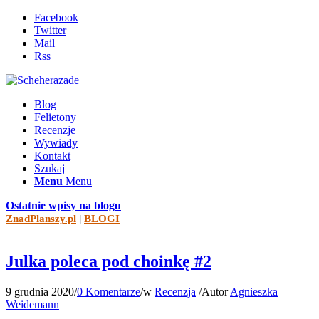
Facebook
Twitter
Mail
Rss
Blog
Felietony
Recenzje
Wywiady
Kontakt
Szukaj
Menu
Menu
Ostatnie wpisy na blogu
ZnadPlanszy.pl
|
BLOGI
Julka poleca pod choinkę #2
9 grudnia 2020
/
0 Komentarze
/
w
Recenzja
/
Autor
Agnieszka
Weidemann