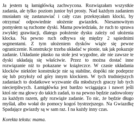
Ja jestem tą łamigłówką zachwycona. Rozwiązałam wszystkie
zadania, ale tylko poziom junior był prosty. Nad każdym zadaniem
musiałam się zastanawiać i cały czas przekręcałam klocki, by
otrzymać odpowiednie ułożenie gwiazdek. Niesamowitym
pomysłem są ruchome dyski. Mama powiedziała, że ruch to sprawa
zwykłej grawitacji, dlatego położenie dysku zależy od ułożenia
klocka. Na pewno ruch odbywa się między 2 sąsiednimi
segmentami. Z tym ułożeniem dysków wiąże się pewne
ograniczenie. Konstrukcje trzeba układać w pionie, tak jak pokazuje
zadanie. Układanie płasko na stole jest wygodne, ale nie zawsze te
dyski układają się właściwie. Przez to można dostać inne
rozwiązanie niż to pokazane w książeczce. W czasie układania
klocków niektóre konstrukcje nie są stabilne, dopóki nie podeprze
się lub przyłoży od góry innym klockiem. W tych trudniejszych
zadaniach to dodatkowe wyzwanie dla młodszych graczy lub tych
niecierpliwych. Łamigłówka jest bardzo wciągająca i nawet jeśli
ktoś nie ma głowy do takich zadań, to na pewno będzie zadowolony
za każdym razem, gdy rozwiąże zadanie. To nic, że będzie długo
myślał, albo wołał do pomocy kogoś bystrzejszego. Na Gwiazdkę
Spadające gwiazdy są w sam raz. I na każdy inny czas.
Korekta tekstu: mama.