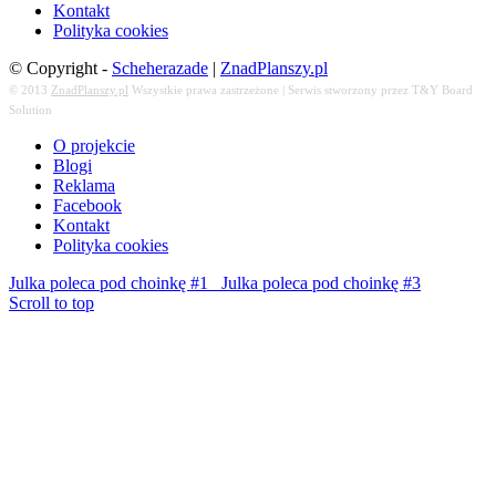
Kontakt
Polityka cookies
© Copyright -
Scheherazade
|
ZnadPlanszy.pl
© 2013
ZnadPlanszy.pl
Wszystkie prawa zastrzeżone | Serwis stworzony przez T&Y Board
Solution
O projekcie
Blogi
Reklama
Facebook
Kontakt
Polityka cookies
Julka poleca pod choinkę #1
Julka poleca pod choinkę #3
Scroll to top