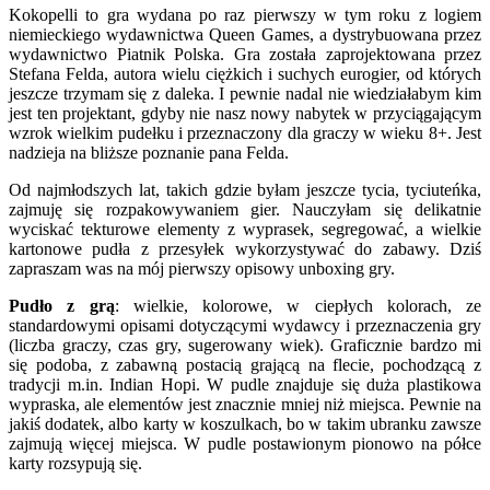
Kokopelli to gra wydana po raz pierwszy w tym roku z logiem
niemieckiego wydawnictwa Queen Games, a dystrybuowana przez
wydawnictwo Piatnik Polska. Gra została zaprojektowana przez
Stefana Felda, autora wielu ciężkich i suchych eurogier, od których
jeszcze trzymam się z daleka. I pewnie nadal nie wiedziałabym kim
jest ten projektant, gdyby nie nasz nowy nabytek w przyciągającym
wzrok wielkim pudełku i przeznaczony dla graczy w wieku 8+. Jest
nadzieja na bliższe poznanie pana Felda.
Od najmłodszych lat, takich gdzie byłam jeszcze tycia, tyciuteńka,
zajmuję się rozpakowywaniem gier. Nauczyłam się delikatnie
wyciskać tekturowe elementy z wyprasek, segregować, a wielkie
kartonowe pudła z przesyłek wykorzystywać do zabawy. Dziś
zapraszam was na mój pierwszy opisowy unboxing gry.
Pudło z grą
: wielkie, kolorowe, w ciepłych kolorach, ze
standardowymi opisami dotyczącymi wydawcy i przeznaczenia gry
(liczba graczy, czas gry, sugerowany wiek). Graficznie bardzo mi
się podoba, z zabawną postacią grającą na flecie, pochodzącą z
tradycji m.in. Indian Hopi. W pudle znajduje się duża plastikowa
wypraska, ale elementów jest znacznie mniej niż miejsca. Pewnie na
jakiś dodatek, albo karty w koszulkach, bo w takim ubranku zawsze
zajmują więcej miejsca. W pudle postawionym pionowo na półce
karty rozsypują się.