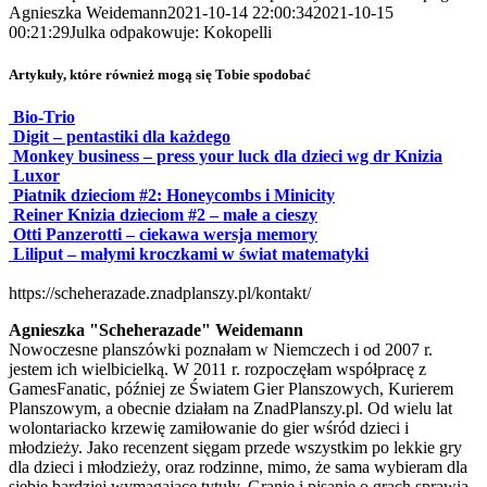
Agnieszka Weidemann
2021-10-14 22:00:34
2021-10-15
00:21:29
Julka odpakowuje: Kokopelli
Artykuły, które również mogą się Tobie spodobać
Bio-Trio
Digit – pentastiki dla każdego
Monkey business – press your luck dla dzieci wg dr Knizia
Luxor
Piatnik dzieciom #2: Honeycombs i Minicity
Reiner Knizia dzieciom #2 – małe a cieszy
Otti Panzerotti – ciekawa wersja memory
Liliput – małymi kroczkami w świat matematyki
https://scheherazade.znadplanszy.pl/kontakt/
Agnieszka "Scheherazade" Weidemann
Nowoczesne planszówki poznałam w Niemczech i od 2007 r.
jestem ich wielbicielką. W 2011 r. rozpoczęłam współpracę z
GamesFanatic, później ze Światem Gier Planszowych, Kurierem
Planszowym, a obecnie działam na ZnadPlanszy.pl. Od wielu lat
wolontariacko krzewię zamiłowanie do gier wśród dzieci i
młodzieży. Jako recenzent sięgam przede wszystkim po lekkie gry
dla dzieci i młodzieży, oraz rodzinne, mimo, że sama wybieram dla
siebie bardziej wymagające tytuły. Granie i pisanie o grach sprawia