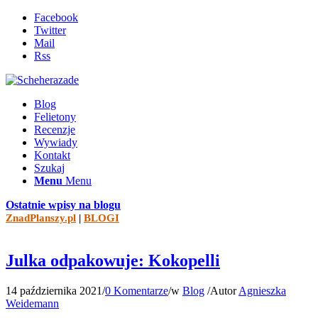
Facebook
Twitter
Mail
Rss
Blog
Felietony
Recenzje
Wywiady
Kontakt
Szukaj
Menu
Menu
Ostatnie wpisy na blogu
ZnadPlanszy.pl
|
BLOGI
Julka odpakowuje: Kokopelli
14 października 2021
/
0 Komentarze
/
w
Blog
/
Autor
Agnieszka
Weidemann