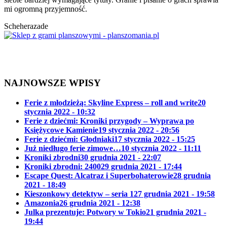
mi ogromną przyjemność.
Scheherazade
NAJNOWSZE WPISY
Ferie z młodzieżą: Skyline Express – roll and write
20
stycznia 2022 - 10:32
Ferie z dziećmi: Kroniki przygody – Wyprawa po
Księżycowe Kamienie
19 stycznia 2022 - 20:56
Ferie z dziećmi: Głodniaki
17 stycznia 2022 - 15:25
Już niedługo ferie zimowe…
10 stycznia 2022 - 11:11
Kroniki zbrodni
30 grudnia 2021 - 22:07
Kroniki zbrodni: 2400
29 grudnia 2021 - 17:44
Escape Quest: Alcatraz i Superbohaterowie
28 grudnia
2021 - 18:49
Kieszonkowy detektyw – seria 1
27 grudnia 2021 - 19:58
Amazonia
26 grudnia 2021 - 12:38
Julka prezentuje: Potwory w Tokio
21 grudnia 2021 -
19:44