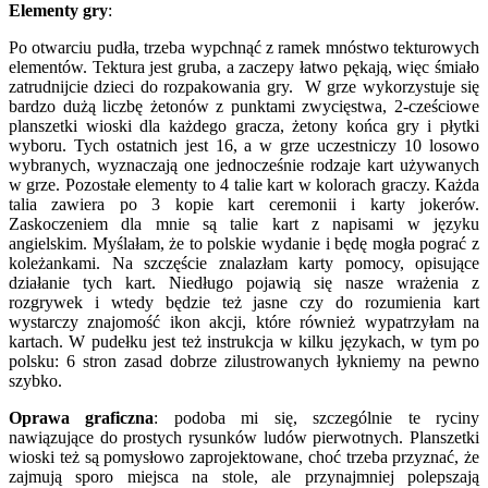
Elementy gry
:
Po otwarciu pudła, trzeba wypchnąć z ramek mnóstwo tekturowych
elementów. Tektura jest gruba, a zaczepy łatwo pękają, więc śmiało
zatrudnijcie dzieci do rozpakowania gry. W grze wykorzystuje się
bardzo dużą liczbę żetonów z punktami zwycięstwa, 2-cześciowe
planszetki wioski dla każdego gracza, żetony końca gry i płytki
wyboru. Tych ostatnich jest 16, a w grze uczestniczy 10 losowo
wybranych, wyznaczają one jednocześnie rodzaje kart używanych
w grze. Pozostałe elementy to 4 talie kart w kolorach graczy. Każda
talia zawiera po 3 kopie kart ceremonii i karty jokerów.
Zaskoczeniem dla mnie są talie kart z napisami w języku
angielskim. Myślałam, że to polskie wydanie i będę mogła pograć z
koleżankami. Na szczęście znalazłam karty pomocy, opisujące
działanie tych kart. Niedługo pojawią się nasze wrażenia z
rozgrywek i wtedy będzie też jasne czy do rozumienia kart
wystarczy znajomość ikon akcji, które również wypatrzyłam na
kartach. W pudełku jest też instrukcja w kilku językach, w tym po
polsku: 6 stron zasad dobrze zilustrowanych łykniemy na pewno
szybko.
Oprawa graficzna
: podoba mi się, szczególnie te ryciny
nawiązujące do prostych rysunków ludów pierwotnych. Planszetki
wioski też są pomysłowo zaprojektowane, choć trzeba przyznać, że
zajmują sporo miejsca na stole, ale przynajmniej polepszają