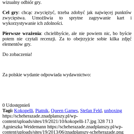
wizualny odbiór gry.
Cel gry
: chcąc zwyciężyć, trzeba zdobyć jak najwięcej punktów
zwycięstwa. Umożliwia to sprytne zagrywanie kart i
wykorzystywanie ich zdolności.
Pierwsze wrażenia
: chcielibyście, ale nie powiem nic, bo byście
potem nie czytali recenzji. Za to obejrzyjcie sobie kilka zdjęć
elementów gry.
Do zobaczenia!
Za polskie wydanie odpowiada wydawnictwo:
0
Udostępnień
Tagi:
Kokopelli
,
Piatnik
,
Queen Games
,
Stefan Feld
,
unboxing
https://scheherazade.znadplanszy.pl/wp-
content/uploads/sites/19/2021/10/kokopelli-17.jpg
328
713
Agnieszka Weidemann
https://scheherazade.znadplanszy.pl/wp-
content/uploads/sites/19/2013/06/znadplanszy-scheherazade.png