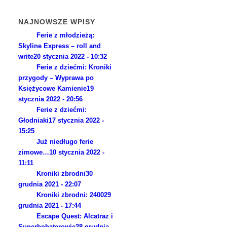
NAJNOWSZE WPISY
Ferie z młodzieżą:
Skyline Express – roll and
write
20 stycznia 2022 - 10:32
Ferie z dziećmi: Kroniki
przygody – Wyprawa po
Księżycowe Kamienie
19
stycznia 2022 - 20:56
Ferie z dziećmi:
Głodniaki
17 stycznia 2022 -
15:25
Już niedługo ferie
zimowe…
10 stycznia 2022 -
11:11
Kroniki zbrodni
30
grudnia 2021 - 22:07
Kroniki zbrodni: 2400
29
grudnia 2021 - 17:44
Escape Quest: Alcatraz i
Superbohaterowie
28 grudnia