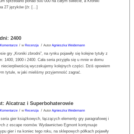
enium sprzedano ponad 500 000 na całym świecie, a Kroniki
a 27 języków (źr. […]
dni: 2400
/
/
 Komentarze
w
Recenzja
Autor
Agnieszka Weidemann
ie gry „Kroniki zbrodni”, na rynku pojawiły się kolejne tytuły z
um: 1400, 1900 i 2400. Cała seria przyjęła się u mnie w domu
z niecierpliwością wyczekujemy kolejnych części. Dziś opowiem
 tytule, w jaki mieliśmy przyjemność zagrać.
t: Alcatraz i Superbohaterowie
/
/
 Komentarze
w
Recenzja
Autor
Agnieszka Weidemann
seria gier książkowych, łączących elementy gry paragrafowej i
ych z escape roomów. Wydawnictwo Egmont kontynuuje
ypu gier i na koniec tego roku, na sklepowych półkach pojawiły