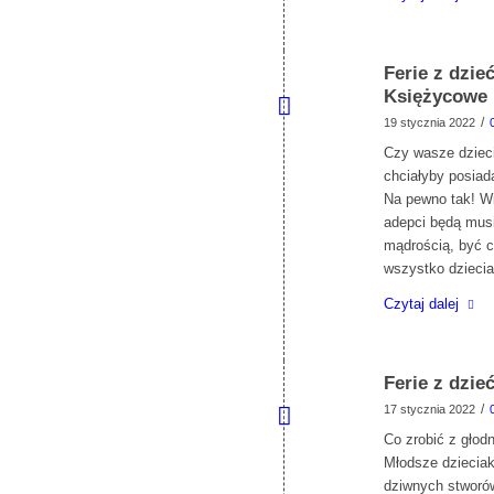
Ferie z dzi
Księżycowe
/
19 stycznia 2022
Czy wasze dziec
chciałyby posiad
Na pewno tak! Wi
adepci będą mus
mądrością, być ci
wszystko dziecia
Czytaj dalej
Ferie z dzie
/
17 stycznia 2022
Co zrobić z głod
Młodsze dzieciak
dziwnych stworó