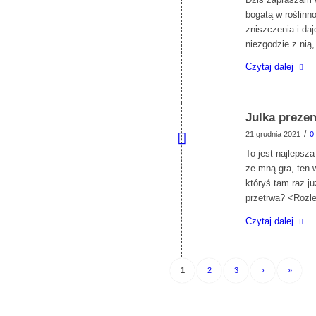
bogatą w roślinno
zniszczenia i da
niezgodzie z nią,
Czytaj dalej
Julka prezen
/
21 grudnia 2021
0
To jest najlepsz
ze mną gra, ten 
któryś tam raz ju
przetrwa? <Rozle
Czytaj dalej
1
2
3
›
»