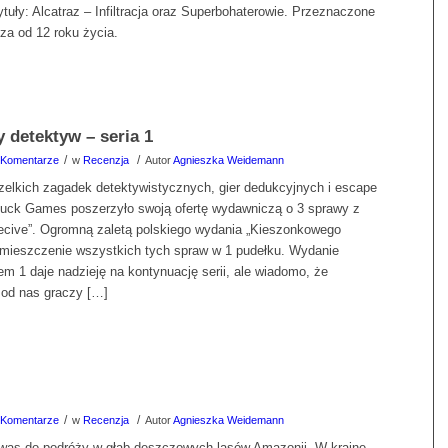
ytuły: Alcatraz – Infiltracja oraz Superbohaterowie. Przeznaczone
cza od 12 roku życia.
 detektyw – seria 1
/
/
 Komentarze
w
Recenzja
Autor
Agnieszka Weidemann
wszelkich zagadek detektywistycznych, gier dedukcyjnych i escape
uck Games poszerzyło swoją ofertę wydawniczą o 3 sprawy z
tecive”. Ogromną zaletą polskiego wydania „Kieszonkowego
umieszczenie wszystkich tych spraw w 1 pudełku. Wydanie
m 1 daje nadzieję na kontynuację serii, ale wiadomo, że
 od nas graczy […]
/
/
 Komentarze
w
Recenzja
Autor
Agnieszka Weidemann
was do podróży w głąb deszczowych lasów Amazonii. W krainę