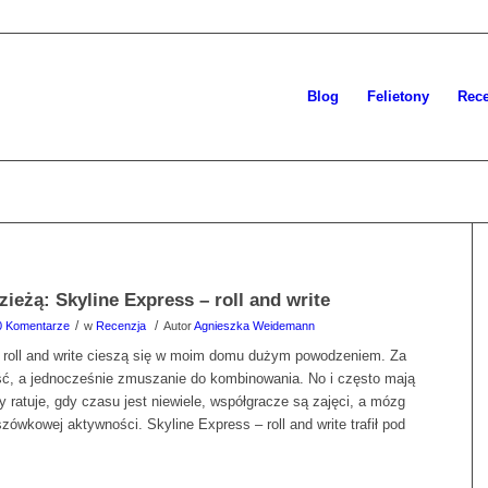
Blog
Felietony
Rece
zieżą: Skyline Express – roll and write
/
/
0 Komentarze
w
Recenzja
Autor
Agnieszka Weidemann
 roll and write cieszą się w moim domu dużym powodzeniem. Za
ć, a jednocześnie zmuszanie do kombinowania. No i często mają
ry ratuje, gdy czasu jest niewiele, współgracze są zajęci, a mózg
zówkowej aktywności. Skyline Express – roll and write trafił pod