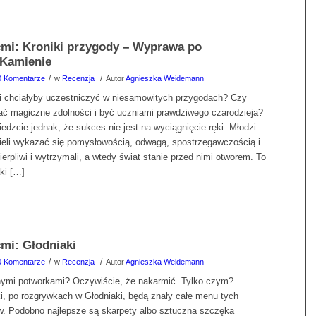
ećmi: Kroniki przygody – Wyprawa po
 Kamienie
/
/
0 Komentarze
w
Recenzja
Autor
Agnieszka Weidemann
i chciałyby uczestniczyć w niesamowitych przygodach? Czy
ać magiczne zdolności i być uczniami prawdziwego czarodzieja?
edzcie jednak, że sukces nie jest na wyciągnięcie ręki. Młodzi
ieli wykazać się pomysłowością, odwagą, spostrzegawczością i
erpliwi i wytrzymali, a wtedy świat stanie przed nimi otworem. To
ki […]
ćmi: Głodniaki
/
/
0 Komentarze
w
Recenzja
Autor
Agnieszka Weidemann
nymi potworkami? Oczywiście, że nakarmić. Tylko czym?
i, po rozgrywkach w Głodniaki, będą znały całe menu tych
w. Podobno najlepsze są skarpety albo sztuczna szczęka