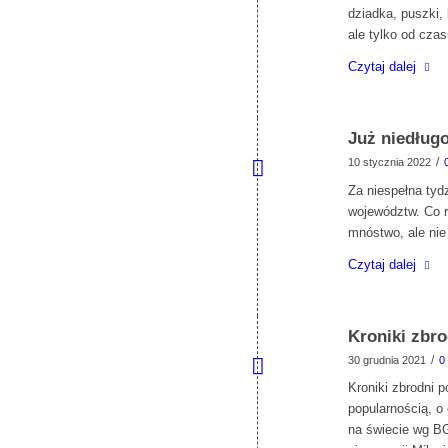
dziadka, puszki, 
ale tylko od cza
Czytaj dalej
Już niedług
/
10 stycznia 2022
Za niespełna tyd
województw. Co 
mnóstwo, ale nie
Czytaj dalej
Kroniki zbro
/
30 grudnia 2021
0
Kroniki zbrodni 
popularnością, o
na świecie wg BG