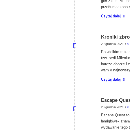
gier z serii Mil
przetłumaczono n
Czytaj dalej
Kroniki zbro
/
29 grudnia 2021
0
Po wielkim sukces
tzw. serii Mileni
bardzo dobrze i 
wam o najnowszym
Czytaj dalej
Escape Ques
/
28 grudnia 2021
0
Escape Quest to 
łamigłówek znan
wydawanie tego t