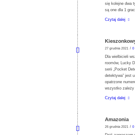
się kolejne dwa t
są one dla 1 gra
Czytaj dalej
Kieszonkowy
/
27 grudnia 2021
0
Dla wielbicieli 
roomów, Lucky D
serii „Pocket De
detektywa” jest 
opatrzone numere
wszystko zależy
Czytaj dalej
Amazonia
/
26 grudnia 2021
0
Dziś zapraszam 