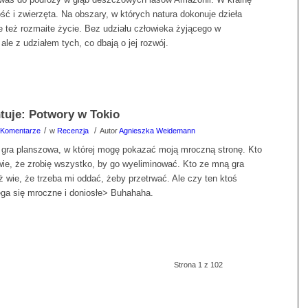
ść i zwierzęta. Na obszary, w których natura dokonuje dzieła
je też rozmaite życie. Bez udziału człowieka żyjącego w
 ale z udziałem tych, co dbają o jej rozwój.
tuje: Potwory w Tokio
/
/
 Komentarze
w
Recenzja
Autor
Agnieszka Weidemann
a gra planszowa, w której mogę pokazać moją mroczną stronę. Kto
wie, że zrobię wszystko, by go wyeliminować. Kto ze mną gra
ż wie, że trzeba mi oddać, żeby przetrwać. Ale czy ten ktoś
ga się mroczne i doniosłe> Buhahaha.
Strona 1 z 102