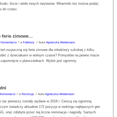
lizaki, liście i wiele innych rarytasów. Witaminki też można podać,
su do czasu.
o ferie zimowe…
/
/
0 Komentarze
w
Felietony
Autor
Agnieszka Weidemann
zień rozpoczną się ferie zimowe dla młodzieży szkolnej z kilku
robić z dzieciakami w wolnym czasie? Pomysłów na pewno macie
 zapomnijcie o planszówkach. Wybór jest ogromny.
dni
/
/
 Komentarze
w
Recenzja
Autor
Agnieszka Weidemann
po raz pierwszy zostały wydane w 2018 r. Cieszą się ogromną
 czym świadczy aktualnie 172 pozycja w rankingu najlepszych gier
G, oraz zdobyte przez nią liczne nominacje i nagrody. Samych