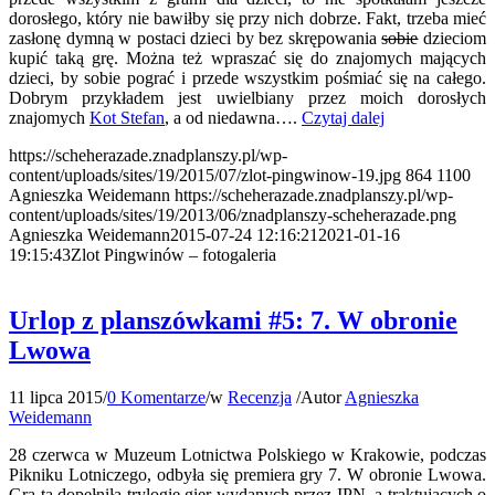
dorosłego, który nie bawiłby się przy nich dobrze. Fakt, trzeba mieć
zasłonę dymną w postaci dzieci by bez skrępowania
sobie
dzieciom
kupić taką grę. Można też wpraszać się do znajomych mających
dzieci, by sobie pograć i przede wszystkim pośmiać się na całego.
Dobrym przykładem jest uwielbiany przez moich dorosłych
znajomych
Kot Stefan
, a od niedawna….
Czytaj dalej
https://scheherazade.znadplanszy.pl/wp-
content/uploads/sites/19/2015/07/zlot-pingwinow-19.jpg
864
1100
Agnieszka Weidemann
https://scheherazade.znadplanszy.pl/wp-
content/uploads/sites/19/2013/06/znadplanszy-scheherazade.png
Agnieszka Weidemann
2015-07-24 12:16:21
2021-01-16
19:15:43
Zlot Pingwinów – fotogaleria
Urlop z planszówkami #5: 7. W obronie
Lwowa
11 lipca 2015
/
0 Komentarze
/
w
Recenzja
/
Autor
Agnieszka
Weidemann
28 czerwca w Muzeum Lotnictwa Polskiego w Krakowie, podczas
Pikniku Lotniczego, odbyła się premiera gry 7. W obronie Lwowa.
Gra ta dopełniła trylogię gier wydanych przez IPN, a traktujących o