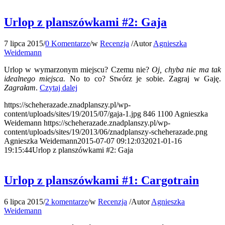
Urlop z planszówkami #2: Gaja
7 lipca 2015
/
0 Komentarze
/
w
Recenzja
/
Autor
Agnieszka
Weidemann
Urlop w wymarzonym miejscu? Czemu nie?
Oj, chyba nie ma tak
idealnego miejsca.
No to co? Stwórz je sobie. Zagraj w Gaję.
Zagrałam
.
Czytaj dalej
https://scheherazade.znadplanszy.pl/wp-
content/uploads/sites/19/2015/07/gaja-1.jpg
846
1100
Agnieszka
Weidemann
https://scheherazade.znadplanszy.pl/wp-
content/uploads/sites/19/2013/06/znadplanszy-scheherazade.png
Agnieszka Weidemann
2015-07-07 09:12:03
2021-01-16
19:15:44
Urlop z planszówkami #2: Gaja
Urlop z planszówkami #1: Cargotrain
6 lipca 2015
/
2 komentarze
/
w
Recenzja
/
Autor
Agnieszka
Weidemann