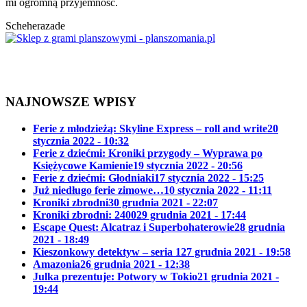
mi ogromną przyjemność.
Scheherazade
NAJNOWSZE WPISY
Ferie z młodzieżą: Skyline Express – roll and write
20
stycznia 2022 - 10:32
Ferie z dziećmi: Kroniki przygody – Wyprawa po
Księżycowe Kamienie
19 stycznia 2022 - 20:56
Ferie z dziećmi: Głodniaki
17 stycznia 2022 - 15:25
Już niedługo ferie zimowe…
10 stycznia 2022 - 11:11
Kroniki zbrodni
30 grudnia 2021 - 22:07
Kroniki zbrodni: 2400
29 grudnia 2021 - 17:44
Escape Quest: Alcatraz i Superbohaterowie
28 grudnia
2021 - 18:49
Kieszonkowy detektyw – seria 1
27 grudnia 2021 - 19:58
Amazonia
26 grudnia 2021 - 12:38
Julka prezentuje: Potwory w Tokio
21 grudnia 2021 -
19:44