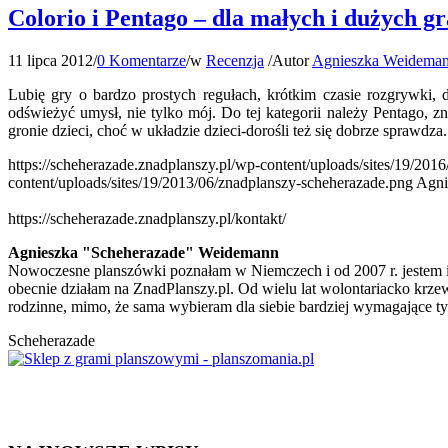
Colorio i Pentago – dla małych i dużych g
11 lipca 2012
/
0 Komentarze
/
w
Recenzja
/
Autor
Agnieszka Weidema
Lubię gry o bardzo prostych regułach, krótkim czasie rozgrywki, 
odświeżyć umysł, nie tylko mój. Do tej kategorii należy Pentago,
gronie dzieci, choć w układzie dzieci-dorośli też się dobrze sprawdza
https://scheherazade.znadplanszy.pl/wp-content/uploads/sites/19/2016
content/uploads/sites/19/2013/06/znadplanszy-scheherazade.png
Agni
https://scheherazade.znadplanszy.pl/kontakt/
Agnieszka "Scheherazade" Weidemann
Nowoczesne planszówki poznałam w Niemczech i od 2007 r. jestem i
obecnie działam na ZnadPlanszy.pl. Od wielu lat wolontariacko krzew
rodzinne, mimo, że sama wybieram dla siebie bardziej wymagające ty
Scheherazade