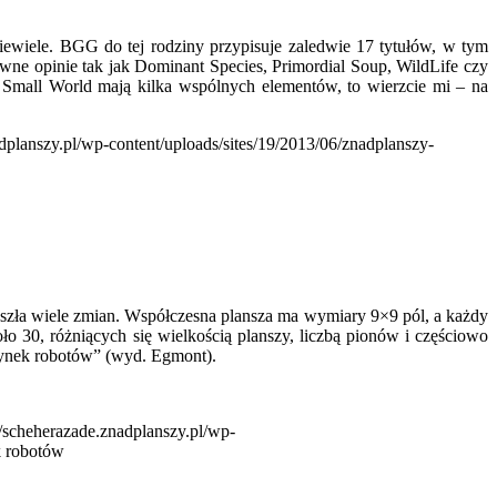
niewiele. BGG do tej rodziny przypisuje zaledwie 17 tytułów, w tym
ywne opinie tak jak Dominant Species, Primordial Soup, WildLife czy
Small World mają kilka wspólnych elementów, to wierzcie mi – na
adplanszy.pl/wp-content/uploads/sites/19/2013/06/znadplanszy-
rzeszła wiele zmian. Współczesna plansza ma wymiary 9×9 pól, a każdy
oło 30, różniących się wielkością planszy, liczbą pionów i częściowo
dynek robotów” (wyd. Egmont).
//scheherazade.znadplanszy.pl/wp-
 robotów