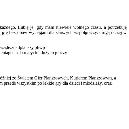
ć każdego. Lubię je, gdy mam niewiele wolnego czasu, a potrzebuję
ą grę bez obaw wyciągam dla starszych współgraczy, drugą raczej w
razade.znadplanszy.pl/wp-
Pentago – dla małych i dużych graczy
później ze Światem Gier Planszowych, Kurierem Planszowym, a
 przede wszystkim po lekkie gry dla dzieci i młodzieży, oraz