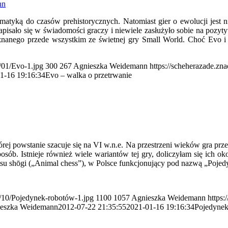
nn
tematyką do czasów prehistorycznych. Natomiast gier o ewolucji jest 
apisało się w świadomości graczy i niewiele zasłużyło sobie na pozyt
nanego przede wszystkim ze świetnej gry Small World. Choć Evo i 
0/01/Evo-1.jpg
300
267
Agnieszka Weidemann
https://scheherazade.zn
1-16 19:16:34
Evo – walka o przetrwanie
której powstanie szacuje się na VI w.n.e. Na przestrzeni wieków gra p
sób. Istnieje również wiele wariantów tej gry, doliczyłam się ich ok
tsu shōgi („Animal chess”), w Polsce funkcjonujący pod nazwą „Poje
13/10/Pojedynek-robotów-1.jpg
1100
1057
Agnieszka Weidemann
https:
eszka Weidemann
2012-07-22 21:35:55
2021-01-16 19:16:34
Pojedynek