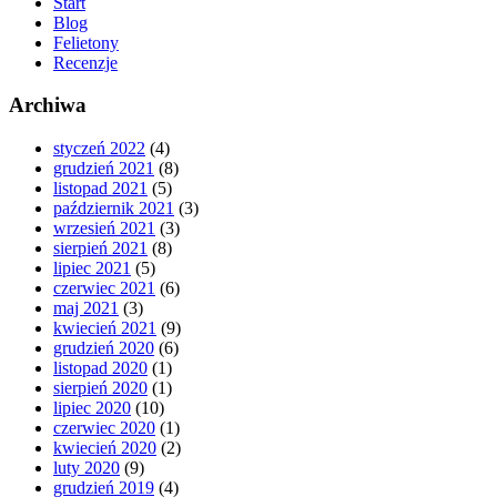
Start
Blog
Felietony
Recenzje
Archiwa
styczeń 2022
(4)
grudzień 2021
(8)
listopad 2021
(5)
październik 2021
(3)
wrzesień 2021
(3)
sierpień 2021
(8)
lipiec 2021
(5)
czerwiec 2021
(6)
maj 2021
(3)
kwiecień 2021
(9)
grudzień 2020
(6)
listopad 2020
(1)
sierpień 2020
(1)
lipiec 2020
(10)
czerwiec 2020
(1)
kwiecień 2020
(2)
luty 2020
(9)
grudzień 2019
(4)