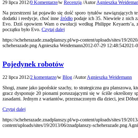
29 lipca 2012
/
0 Komentarze
/
w
Recenzja
/
Autor
Agnieszka Weidema
Na przestrzeni lat pojawiło się dość sporo tytułów nawiązujących 
dodatki i reedycje, choć inne
źródło
podaje ich 35. Niewiele z nich z
Evo. Dziś opowiem Wam o ewolucji według Philippe Keyaerts’a, z
początku było Evo.
Czytaj dalej
https://scheherazade.znadplanszy.pl/wp-content/uploads/sites/19/202
scheherazade.png
Agnieszka Weidemann
2012-07-29 12:48:54
2021-0
Pojedynek robotów
22 lipca 2012
/
2 komentarze
/
w
Blog
/
Autor
Agnieszka Weidemann
Shogi, znane jako japońskie szachy, to strategiczna gra planszowa, 
gracz dysponuje 20 pionami poruszającymi się w ściśle określony spo
zasadami. Jednym z wariantów, przeznaczonym dla dzieci, jest Dōbu
Czytaj dalej
https://scheherazade.znadplanszy.pl/wp-content/uploads/sites/19/20
content/uploads/sites/19/2013/06/znadplanszy-scheherazade.png
Agni