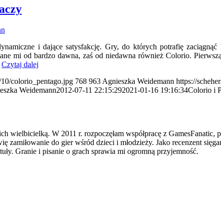
raczy
nn
dynamiczne i dające satysfakcję. Gry, do których potrafię zaciągną
 znane mi od bardzo dawna, zaś od niedawna również Colorio. Pierwsz
.
Czytaj dalej
/10/colorio_pentago.jpg
768
963
Agnieszka Weidemann
https://schehe
eszka Weidemann
2012-07-11 22:15:29
2021-01-16 19:16:34
Colorio i 
ch wielbicielką. W 2011 r. rozpoczęłam współpracę z GamesFanatic, 
ię zamiłowanie do gier wśród dzieci i młodzieży. Jako recenzent sięgam
tuły. Granie i pisanie o grach sprawia mi ogromną przyjemność.