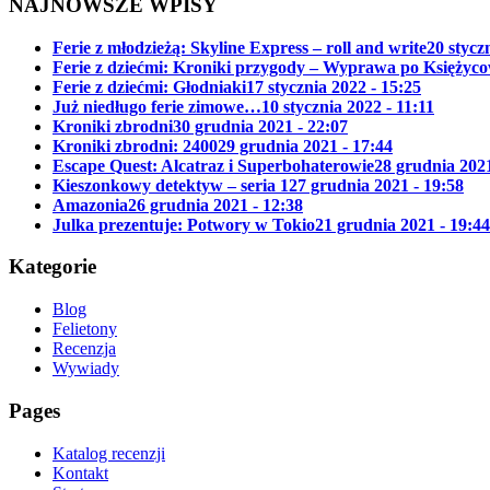
NAJNOWSZE WPISY
Ferie z młodzieżą: Skyline Express – roll and write
20 stycz
Ferie z dziećmi: Kroniki przygody – Wyprawa po Księżyc
Ferie z dziećmi: Głodniaki
17 stycznia 2022 - 15:25
Już niedługo ferie zimowe…
10 stycznia 2022 - 11:11
Kroniki zbrodni
30 grudnia 2021 - 22:07
Kroniki zbrodni: 2400
29 grudnia 2021 - 17:44
Escape Quest: Alcatraz i Superbohaterowie
28 grudnia 2021
Kieszonkowy detektyw – seria 1
27 grudnia 2021 - 19:58
Amazonia
26 grudnia 2021 - 12:38
Julka prezentuje: Potwory w Tokio
21 grudnia 2021 - 19:44
Kategorie
Blog
Felietony
Recenzja
Wywiady
Pages
Katalog recenzji
Kontakt