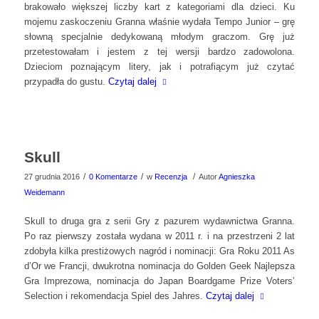
brakowało większej liczby kart z kategoriami dla dzieci. Ku
mojemu zaskoczeniu Granna właśnie wydała Tempo Junior – grę
słowną specjalnie dedykowaną młodym graczom. Grę już
przetestowałam i jestem z tej wersji bardzo zadowolona.
Dzieciom poznającym litery, jak i potrafiącym już czytać
przypadła do gustu.
Czytaj dalej
Skull
/
/
/
27 grudnia 2016
0 Komentarze
w
Recenzja
Autor
Agnieszka
Weidemann
Skull to druga gra z serii Gry z pazurem wydawnictwa Granna.
Po raz pierwszy została wydana w 2011 r. i na przestrzeni 2 lat
zdobyła kilka prestiżowych nagród i nominacji: Gra Roku 2011 As
d’Or we Francji, dwukrotna nominacja do Golden Geek Najlepsza
Gra Imprezowa, nominacja do Japan Boardgame Prize Voters’
Selection i rekomendacja Spiel des Jahres.
Czytaj dalej