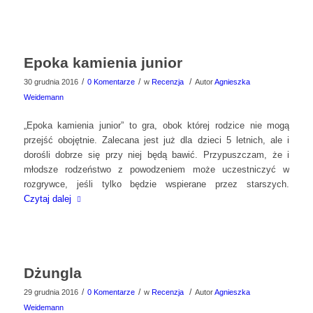
Epoka kamienia junior
/
/
/
30 grudnia 2016
0 Komentarze
w
Recenzja
Autor
Agnieszka
Weidemann
„Epoka kamienia junior” to gra, obok której rodzice nie mogą
przejść obojętnie. Zalecana jest już dla dzieci 5 letnich, ale i
dorośli dobrze się przy niej będą bawić. Przypuszczam, że i
młodsze rodzeństwo z powodzeniem może uczestniczyć w
rozgrywce, jeśli tylko będzie wspierane przez starszych.
Czytaj dalej
Dżungla
/
/
/
29 grudnia 2016
0 Komentarze
w
Recenzja
Autor
Agnieszka
Weidemann