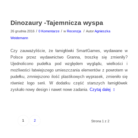
Dinozaury -Tajemnicza wyspa
/
/
/
26 grudnia 2016
0 Komentarze
w
Recenzja
Autor
Agnieszka
Weidemann
Czy zauważyliście, że łamigłówki SmartGames, wydawane w
Polsce przez wydawnictwo Granna, troszkę się zmieniły?
Ujednolicono pudełka pod względem wyglądu, wielkości i
możliwości łatwiejszego umieszczania elementów z powrotem w
pudełku, zmniejszono ilość plastikowych wyprasek, zmieniło się
również logo serii. W dodatku część starszych łamigłówek
zyskało nowy design i nawet nowe zadania.
Czytaj dalej
1
2
Strona 1 z 2