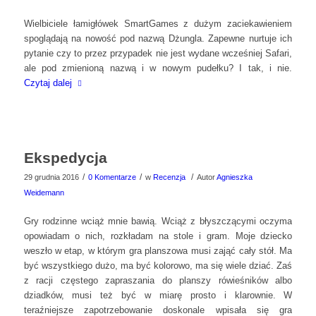
Wielbiciele łamigłówek SmartGames z dużym zaciekawieniem
spoglądają na nowość pod nazwą Dżungla. Zapewne nurtuje ich
pytanie czy to przez przypadek nie jest wydane wcześniej Safari,
ale pod zmienioną nazwą i w nowym pudełku? I tak, i nie.
Czytaj dalej
Ekspedycja
/
/
/
29 grudnia 2016
0 Komentarze
w
Recenzja
Autor
Agnieszka
Weidemann
Gry rodzinne wciąż mnie bawią. Wciąż z błyszczącymi oczyma
opowiadam o nich, rozkładam na stole i gram. Moje dziecko
weszło w etap, w którym gra planszowa musi zająć cały stół. Ma
być wszystkiego dużo, ma być kolorowo, ma się wiele dziać. Zaś
z racji częstego zapraszania do planszy rówieśników albo
dziadków, musi też być w miarę prosto i klarownie. W
teraźniejsze zapotrzebowanie doskonale wpisała się gra