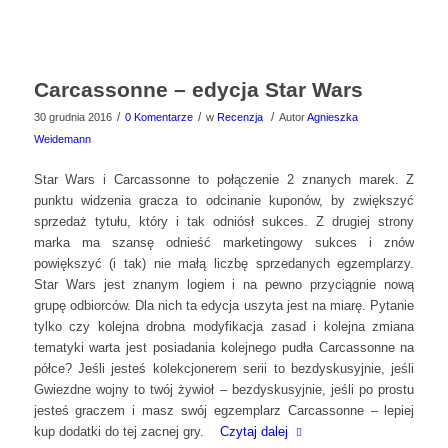
Carcassonne – edycja Star Wars
/
/
/
30 grudnia 2016
0 Komentarze
w
Recenzja
Autor
Agnieszka
Weidemann
Star Wars i Carcassonne to połączenie 2 znanych marek. Z
punktu widzenia gracza to odcinanie kuponów, by zwiększyć
sprzedaż tytułu, który i tak odniósł sukces. Z drugiej strony
marka ma szansę odnieść marketingowy sukces i znów
powiększyć (i tak) nie małą liczbę sprzedanych egzemplarzy.
Star Wars jest znanym logiem i na pewno przyciągnie nową
grupę odbiorców. Dla nich ta edycja uszyta jest na miarę. Pytanie
tylko czy kolejna drobna modyfikacja zasad i kolejna zmiana
tematyki warta jest posiadania kolejnego pudła Carcassonne na
półce? Jeśli jesteś kolekcjonerem serii to bezdyskusyjnie, jeśli
Gwiezdne wojny to twój żywioł – bezdyskusyjnie, jeśli po prostu
jesteś graczem i masz swój egzemplarz Carcassonne – lepiej
kup dodatki do tej zacnej gry.
Czytaj dalej