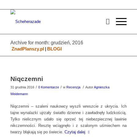
Archive for month: grudzień, 2016
ZnadPlanszy.pl
|
BLOGI
Niqczemni
/
/
/
31 grudnia 2016
0 Komentarze
w
Recenzja
Autor
Agnieszka
Weidemann
Niqczemni – szaleni naukowcy wyszli wreszcie z ukrycia. Ich
tajne wynalazki ujrzały światło dzienne i zawładnęły ludzkością.
Tylko nielicznym udało się oprzeć tej niebezpiecznej lawinie
nikczemności. Resztę wciągnęło i z szalonym uśmiechem na
twarzy błąkają się po świecie.
Czytaj dalej