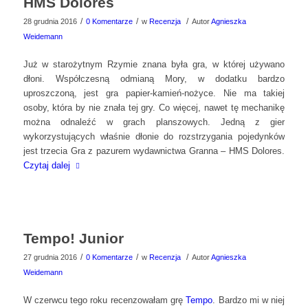
HMS Dolores
/
/
/
28 grudnia 2016
0 Komentarze
w
Recenzja
Autor
Agnieszka
Weidemann
Już w starożytnym Rzymie znana była gra, w której używano
dłoni. Współczesną odmianą Mory, w dodatku bardzo
uproszczoną, jest gra papier-kamień-nożyce. Nie ma takiej
osoby, która by nie znała tej gry. Co więcej, nawet tę mechanikę
można odnaleźć w grach planszowych. Jedną z gier
wykorzystujących właśnie dłonie do rozstrzygania pojedynków
jest trzecia Gra z pazurem wydawnictwa Granna – HMS Dolores.
Czytaj dalej
Tempo! Junior
/
/
/
27 grudnia 2016
0 Komentarze
w
Recenzja
Autor
Agnieszka
Weidemann
W czerwcu tego roku recenzowałam grę
Tempo
. Bardzo mi w niej