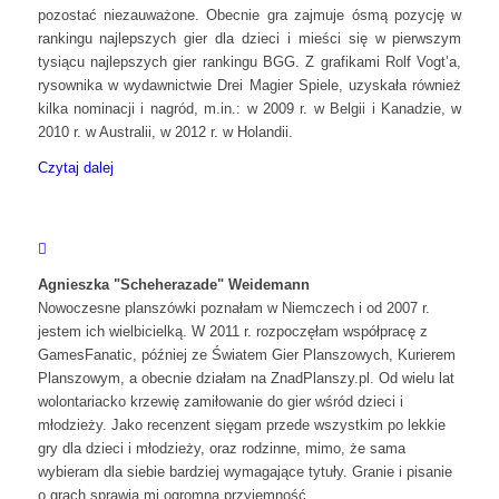
pozostać niezauważone. Obecnie gra zajmuje ósmą pozycję w
rankingu najlepszych gier dla dzieci i mieści się w pierwszym
tysiącu najlepszych gier rankingu BGG. Z grafikami Rolf Vogt’a,
rysownika w wydawnictwie Drei Magier Spiele, uzyskała również
kilka nominacji i nagród, m.in.: w 2009 r. w Belgii i Kanadzie, w
2010 r. w Australii, w 2012 r. w Holandii.
Czytaj dalej
Agnieszka "Scheherazade" Weidemann
Nowoczesne planszówki poznałam w Niemczech i od 2007 r.
jestem ich wielbicielką. W 2011 r. rozpoczęłam współpracę z
GamesFanatic, później ze Światem Gier Planszowych, Kurierem
Planszowym, a obecnie działam na ZnadPlanszy.pl. Od wielu lat
wolontariacko krzewię zamiłowanie do gier wśród dzieci i
młodzieży. Jako recenzent sięgam przede wszystkim po lekkie
gry dla dzieci i młodzieży, oraz rodzinne, mimo, że sama
wybieram dla siebie bardziej wymagające tytuły. Granie i pisanie
o grach sprawia mi ogromną przyjemność.