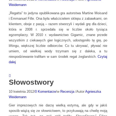
Weidemann
„Regatta” to jedyna opublikowana gra autorstwa Martine Moisand
i Emmanuel Fille. Ona była właścicielem sklepu z zabawkami, on
klientem, oboje z pasją – razem stworzyli i wydali grę dla dzieci,
która w 2008 r. sprzedała się w liczbie około tysiąca
egzemplarzy. W 2010 r. wydawnictwo Gigamic, znane przede
wszystkim z ciekawych gier logicznych, udostępniło tę grę, po
liftingu, większej liczbie odbiorców. Co tu ukrywać, pływać nie
umiem, od wielkiej wody trzymam się z daleka, a tu
niespodziewanie trafiłam w sam środek regat żeglarskich.
Czytaj
dalej
Słowostwory
10 kwietnia 2012
/
0 Komentarze
/
w
Recenzja
/
Autor
Agnieszka
Weidemann
Gier imprezowych nie darzę wielką estymą, ale gdy w jakiś
sposób wiążą się ze słownictwem, to przykuwają na chwilę moją