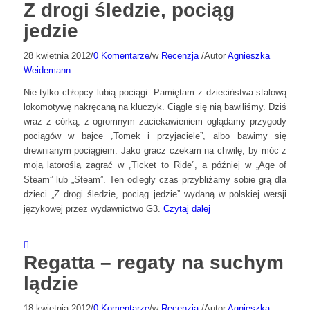
Z drogi śledzie, pociąg
jedzie
28 kwietnia 2012
/
0 Komentarze
/
w
Recenzja
/
Autor
Agnieszka
Weidemann
Nie tylko chłopcy lubią pociągi. Pamiętam z dzieciństwa stalową
lokomotywę nakręcaną na kluczyk. Ciągle się nią bawiliśmy. Dziś
wraz z córką, z ogromnym zaciekawieniem oglądamy przygody
pociągów w bajce „Tomek i przyjaciele”, albo bawimy się
drewnianym pociągiem. Jako gracz czekam na chwilę, by móc z
moją latoroślą zagrać w „Ticket to Ride”, a później w „Age of
Steam” lub „Steam”. Ten odległy czas przybliżamy sobie grą dla
dzieci „Z drogi śledzie, pociąg jedzie” wydaną w polskiej wersji
językowej przez wydawnictwo G3.
Czytaj dalej
Regatta – regaty na suchym
lądzie
18 kwietnia 2012
/
0 Komentarze
/
w
Recenzja
/
Autor
Agnieszka