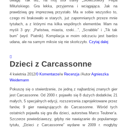
uwagę. Tak też, na mój stół trafiły „SłowoStwory” Filipa
Miłuńskiego. Gra lekka, przyjemna i wciągająca. Jak na
prawdziwą grę imprezową przystało. Ma w sobie wszystko to,
czego mi brakowało w starych, już zapomnianych przeze mnie
tytułach, a z którymi ma kilka wspólnych elementów. Mam na
myśli 3 gry: „Państwa, miasta, rzeki…”, „Scrabble” i „Tik tak
bum” (wyd. Piatnik). Kompilacja w moim odczuciu jest bardzo
udana, ale na samym miksie się nie skończyło.
Czytaj dalej
Dzieci z Carcassonne
4 kwietnia 2012
/
0 Komentarze
/
w
Recenzja
/
Autor
Agnieszka
Weidemann
Pokuszę się o stwierdzenie, że jedną z najbardziej znanych gier
jest Carcassonne. Od 2000 r. pojawiło się 8 dużych dodatków, 21
małych, 5 specjalnych edycji, rozszerzenia zaprojektowane przez
fanów, 9 gier nawiązujących do Carcassonne. Wśród tych
ostatnich pojawiła się gra dla dzieci, autorstwa Marco Teubner’a.
Szczerze powiedziawszy, gdyby nie nawiązanie do popularnego
tytułu, „Dzieci z Carcassonne” wydane w 2009 r. mogłyby