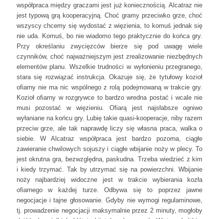
współpraca między graczami jest już koniecznością. Alcatraz nie
jest typową grą kooperacyjną. Choć gramy przeciwko grze, choć
wszyscy chcemy się wydostać z więzienia, to komuś jednak się
nie uda. Komuś, bo nie wiadomo tego praktycznie do końca gry.
Przy określaniu zwycięzców bierze się pod uwagę wiele
czynników, choć najważniejszym jest zrealizowanie niezbędnych
elementów planu. Wszelkie trudności w wyłonieniu przegranego,
stara się rozwiązać instrukcja. Okazuje się, że tytułowy kozioł
ofiarny nie ma nic wspólnego z rolą podejmowaną w trakcie gry.
Kozioł ofiarny w rozgrywce to bardzo wredna postać i wcale nie
musi pozostać w więzieniu. Ofiarą jest najsłabsze ogniwo
wyłaniane na końcu gry. Lubię takie quasi-kooperacje, niby razem
przeciw grze, ale tak naprawdę liczy się własna praca, walka o
siebie. W Alcatraz współpraca jest bardzo pozorna, ciągłe
zawieranie chwilowych sojuszy i ciągłe wbijanie noży w plecy. To
jest okrutna gra, bezwzględna, paskudna. Trzeba wiedzieć z kim
i kiedy trzymać. Tak by utrzymać się na powierzchni. Wbijanie
noży najbardziej widoczne jest w trakcie wybierania kozła
ofiarnego w każdej turze. Odbywa się to poprzez jawne
negocjacje i tajne głosowanie. Gdyby nie wymogi regulaminowe,
tj. prowadzenie negocjacji maksymalnie przez 2 minuty, mogłoby