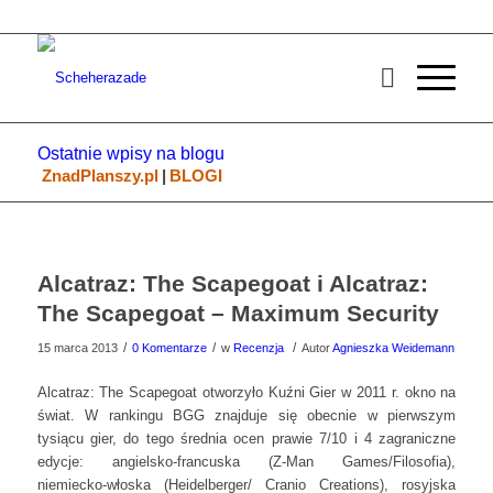
Ostatnie wpisy na blogu
ZnadPlanszy.pl
|
BLOGI
Alcatraz: The Scapegoat i Alcatraz:
The Scapegoat – Maximum Security
/
/
/
15 marca 2013
0 Komentarze
w
Recenzja
Autor
Agnieszka Weidemann
Alcatraz: The Scapegoat otworzyło Kuźni Gier w 2011 r. okno na
świat. W rankingu BGG znajduje się obecnie w pierwszym
tysiącu gier, do tego średnia ocen prawie 7/10 i 4 zagraniczne
edycje: angielsko-francuska (Z-Man Games/Filosofia),
niemiecko-włoska (Heidelberger/ Cranio Creations), rosyjska