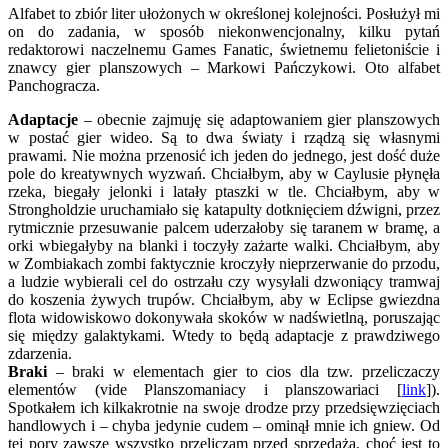
Alfabet to zbiór liter ułożonych w określonej kolejności. Posłużył mi
on do zadania, w sposób niekonwencjonalny, kilku pytań
redaktorowi naczelnemu Games Fanatic, świetnemu felietoniście i
znawcy gier planszowych – Markowi Pańczykowi. Oto alfabet
Panchogracza.
Adaptacje
– obecnie zajmuję się adaptowaniem gier planszowych
w postać gier wideo. Są to dwa światy i rządzą się własnymi
prawami. Nie można przenosić ich jeden do jednego, jest dość duże
pole do kreatywnych wyzwań. Chciałbym, aby w Caylusie płynęła
rzeka, biegały jelonki i latały ptaszki w tle. Chciałbym, aby w
Strongholdzie uruchamiało się katapulty dotknięciem dźwigni, przez
rytmicznie przesuwanie palcem uderzałoby się taranem w bramę, a
orki wbiegałyby na blanki i toczyły zażarte walki. Chciałbym, aby
w Zombiakach zombi faktycznie kroczyły nieprzerwanie do przodu,
a ludzie wybierali cel do ostrzału czy wysyłali dzwoniący tramwaj
do koszenia żywych trupów. Chciałbym, aby w Eclipse gwiezdna
flota widowiskowo dokonywała skoków w nadświetlną, poruszając
się między galaktykami. Wtedy to będą adaptacje z prawdziwego
zdarzenia.
Braki
– braki w elementach gier to cios dla tzw. przeliczaczy
elementów (vide Planszomaniacy i planszowariaci [
link
]).
Spotkałem ich kilkakrotnie na swoje drodze przy przedsięwzięciach
handlowych i – chyba jedynie cudem – ominął mnie ich gniew. Od
tej pory zawsze wszystko przeliczam przed sprzedażą, choć jest to