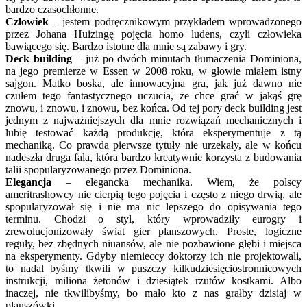
bardzo czasochłonne.
Człowiek
– jestem podręcznikowym przykładem wprowadzonego
przez Johana Huizingę pojęcia homo ludens, czyli człowieka
bawiącego się. Bardzo istotne dla mnie są zabawy i gry.
Deck building
– już po dwóch minutach tłumaczenia Dominiona,
na jego premierze w Essen w 2008 roku, w głowie miałem istny
sajgon. Matko boska, ale innowacyjna gra, jak już dawno nie
czułem tego fantastycznego uczucia, że chce grać w jakąś grę
znowu, i znowu, i znowu, bez końca. Od tej pory deck building jest
jednym z najważniejszych dla mnie rozwiązań mechanicznych i
lubię testować każdą produkcję, która eksperymentuje z tą
mechaniką. Co prawda pierwsze tytuły nie urzekały, ale w końcu
nadeszła druga fala, która bardzo kreatywnie korzysta z budowania
talii spopularyzowanego przez Dominiona.
Elegancja
– elegancka mechanika. Wiem, że polscy
ameritrashowcy nie cierpią tego pojęcia i często z niego drwią, ale
spopularyzował się i nie ma nic lepszego do opisywania tego
terminu. Chodzi o styl, który wprowadziły eurogry i
zrewolucjonizowały świat gier planszowych. Proste, logiczne
reguły, bez zbędnych niuansów, ale nie pozbawione głębi i miejsca
na eksperymenty. Gdyby niemieccy doktorzy ich nie projektowali,
to nadal byśmy tkwili w puszczy kilkudziesięciostronnicowych
instrukcji, miliona żetonów i dziesiątek rzutów kostkami. Albo
inaczej, nie tkwilibyśmy, bo mało kto z nas grałby dzisiaj w
planszówki.