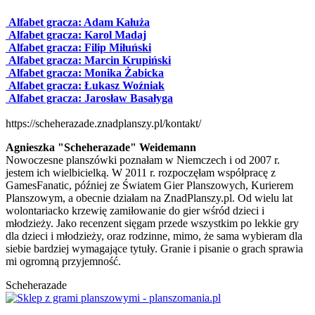
Alfabet gracza: Adam Kałuża
Alfabet gracza: Karol Madaj
Alfabet gracza: Filip Miłuński
Alfabet gracza: Marcin Krupiński
Alfabet gracza: Monika Żabicka
Alfabet gracza: Łukasz Woźniak
Alfabet gracza: Jarosław Basałyga
https://scheherazade.znadplanszy.pl/kontakt/
Agnieszka "Scheherazade" Weidemann
Nowoczesne planszówki poznałam w Niemczech i od 2007 r.
jestem ich wielbicielką. W 2011 r. rozpoczęłam współpracę z
GamesFanatic, później ze Światem Gier Planszowych, Kurierem
Planszowym, a obecnie działam na ZnadPlanszy.pl. Od wielu lat
wolontariacko krzewię zamiłowanie do gier wśród dzieci i
młodzieży. Jako recenzent sięgam przede wszystkim po lekkie gry
dla dzieci i młodzieży, oraz rodzinne, mimo, że sama wybieram dla
siebie bardziej wymagające tytuły. Granie i pisanie o grach sprawia
mi ogromną przyjemność.
Scheherazade