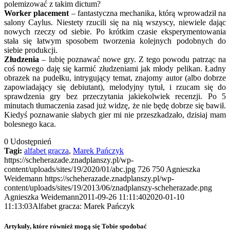
polemizować z takim dictum?
Worker placement
– fantastyczna mechanika, którą wprowadził na
salony Caylus. Niestety rzucili się na nią wszyscy, niewiele dając
nowych rzeczy od siebie. Po krótkim czasie eksperymentowania
stała się łatwym sposobem tworzenia kolejnych podobnych do
siebie produkcji.
Złudzenia
– lubię poznawać nowe gry. Z tego powodu patrząc na
coś nowego daję się karmić złudzeniami jak młody pelikan. Ładny
obrazek na pudełku, intrygujący temat, znajomy autor (albo dobrze
zapowiadający się debiutant), melodyjny tytuł, i rzucam się do
sprawdzenia gry bez przeczytania jakiekolwiek recenzji. Po 5
minutach tłumaczenia zasad już widzę, że nie będę dobrze się bawił.
Kiedyś poznawanie słabych gier mi nie przeszkadzało, dzisiaj mam
bolesnego kaca.
0
Udostępnień
Tagi:
alfabet gracza
,
Marek Pańczyk
https://scheherazade.znadplanszy.pl/wp-
content/uploads/sites/19/2020/01/abc.jpg
726
750
Agnieszka
Weidemann
https://scheherazade.znadplanszy.pl/wp-
content/uploads/sites/19/2013/06/znadplanszy-scheherazade.png
Agnieszka Weidemann
2011-09-26 11:11:40
2020-01-10
11:13:03
Alfabet gracza: Marek Pańczyk
Artykuły, które również mogą się Tobie spodobać