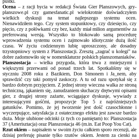
pustki.
Ocena
– z racji bycia w redakcji Świata Gier Planszowych, gry-
planszowe.pl czy gamesfanatic.pl wielokrotnie doświadczyłem
wielkich dyskusji na temat najlepszego systemu ocen.
Nienawidziłem tego. Czy system stopunktowy, czy dziesięcio, czy
pięcio, czy z połówkami czy bez, każdy miał milion argumentów za
preferowaną wersją. Wszystko to blokowało samą procedurę
wprowadzenia systemu ocen i zajmowało idiotycznie dużą ilość
czasu. W życiu codziennym lubię uproszczony, ale dosadny
trzystopniowy system z Planszostacji. Zresztą „zagrać u kolegi” na
dobre zadomowiło się w nomenklaturze polskich planszomaniaków.
Planszostacja
– wielka przygoda, która trwa z mniejszymi i
większymi przerwami od ponad trzech lat. Spotkaliśmy się w
styczniu 2008 roku z Bazikiem, Don Simonem i Ja_nem, aby
sprawdzić czy taki pomysł zaskoczy. A tu od razu spotykał się z
bardzo dobrym przyjęciem. Z jednej strony wieczna walka ze stroną
techniczną, jąkaniem się, zanudzaniem słuchaczy drętwymi opisami
gier, z drugiej strony zażarte, wciągające dyskusje, wywiady z
interesującymi gośćmi, propozycje Top 5 z najróżniejszych
gatunków. Pomimo, że jej tworzenie jest dość czasochłonne i
wyczerpujące, satysfakcja z ostatecznego efektu jest zawsze bardzo
duża. Moje ulubione odcinki (z tych co pamiętam) to: Planszostacja
37 (Amerisztacja) oraz Planszostacja 46 (m.in. Eat Poop You Cat).
Rzut okiem
– napisałem w swoim życiu całkiem sporo recenzji, ale
dzisiaj preferuję pisanie tylko rzutów okiem. Jestem za cienki na