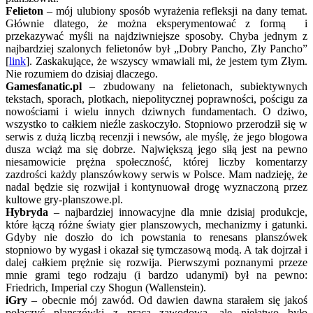
Felieton
– mój ulubiony sposób wyrażenia refleksji na dany temat.
Głównie dlatego, że można eksperymentować z formą i
przekazywać myśli na najdziwniejsze sposoby. Chyba jednym z
najbardziej szalonych felietonów był „Dobry Pancho, Zły Pancho”
[
link
]. Zaskakujące, że wszyscy wmawiali mi, że jestem tym Złym.
Nie rozumiem do dzisiaj dlaczego.
Gamesfanatic.pl
– zbudowany na felietonach, subiektywnych
tekstach, sporach, plotkach, niepolitycznej poprawności, pościgu za
nowościami i wielu innych dziwnych fundamentach. O dziwo,
wszystko to całkiem nieźle zaskoczyło. Stopniowo przerodził się w
serwis z dużą liczbą recenzji i newsów, ale myślę, że jego blogowa
dusza wciąż ma się dobrze. Największą jego siłą jest na pewno
niesamowicie prężna społeczność, której liczby komentarzy
zazdrości każdy planszówkowy serwis w Polsce. Mam nadzieję, że
nadal będzie się rozwijał i kontynuował drogę wyznaczoną przez
kultowe gry-planszowe.pl.
Hybryda
– najbardziej innowacyjne dla mnie dzisiaj produkcje,
które łączą różne światy gier planszowych, mechanizmy i gatunki.
Gdyby nie doszło do ich powstania to renesans planszówek
stopniowo by wygasł i okazał się tymczasową modą. A tak dojrzał i
dalej całkiem prężnie się rozwija. Pierwszymi poznanymi przeze
mnie grami tego rodzaju (i bardzo udanymi) był na pewno:
Friedrich, Imperial czy Shogun (Wallenstein).
iGry
– obecnie mój zawód. Od dawien dawna starałem się jakoś
połączyć planszówki z pracą zawodową, ale niełatwo było