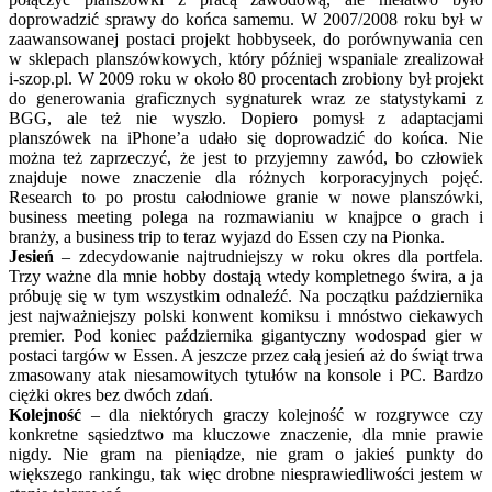
doprowadzić sprawy do końca samemu. W 2007/2008 roku był w
zaawansowanej postaci projekt hobbyseek, do porównywania cen
w sklepach planszówkowych, który później wspaniale zrealizował
i-szop.pl. W 2009 roku w około 80 procentach zrobiony był projekt
do generowania graficznych sygnaturek wraz ze statystykami z
BGG, ale też nie wyszło. Dopiero pomysł z adaptacjami
planszówek na iPhone’a udało się doprowadzić do końca. Nie
można też zaprzeczyć, że jest to przyjemny zawód, bo człowiek
znajduje nowe znaczenie dla różnych korporacyjnych pojęć.
Research to po prostu całodniowe granie w nowe planszówki,
business meeting polega na rozmawianiu w knajpce o grach i
branży, a business trip to teraz wyjazd do Essen czy na Pionka.
Jesień
– zdecydowanie najtrudniejszy w roku okres dla portfela.
Trzy ważne dla mnie hobby dostają wtedy kompletnego świra, a ja
próbuję się w tym wszystkim odnaleźć. Na początku października
jest najważniejszy polski konwent komiksu i mnóstwo ciekawych
premier. Pod koniec października gigantyczny wodospad gier w
postaci targów w Essen. A jeszcze przez całą jesień aż do świąt trwa
zmasowany atak niesamowitych tytułów na konsole i PC. Bardzo
ciężki okres bez dwóch zdań.
Kolejność
– dla niektórych graczy kolejność w rozgrywce czy
konkretne sąsiedztwo ma kluczowe znaczenie, dla mnie prawie
nigdy. Nie gram na pieniądze, nie gram o jakieś punkty do
większego rankingu, tak więc drobne niesprawiedliwości jestem w