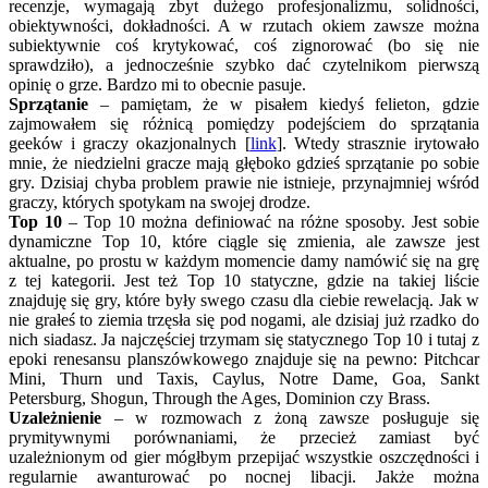
recenzje, wymagają zbyt dużego profesjonalizmu, solidności,
obiektywności, dokładności. A w rzutach okiem zawsze można
subiektywnie coś krytykować, coś zignorować (bo się nie
sprawdziło), a jednocześnie szybko dać czytelnikom pierwszą
opinię o grze. Bardzo mi to obecnie pasuje.
Sprzątanie
– pamiętam, że w pisałem kiedyś felieton, gdzie
zajmowałem się różnicą pomiędzy podejściem do sprzątania
geeków i graczy okazjonalnych [
link
]. Wtedy strasznie irytowało
mnie, że niedzielni gracze mają głęboko gdzieś sprzątanie po sobie
gry. Dzisiaj chyba problem prawie nie istnieje, przynajmniej wśród
graczy, których spotykam na swojej drodze.
Top 10
– Top 10 można definiować na różne sposoby. Jest sobie
dynamiczne Top 10, które ciągle się zmienia, ale zawsze jest
aktualne, po prostu w każdym momencie damy namówić się na grę
z tej kategorii. Jest też Top 10 statyczne, gdzie na takiej liście
znajduję się gry, które były swego czasu dla ciebie rewelacją. Jak w
nie grałeś to ziemia trzęsła się pod nogami, ale dzisiaj już rzadko do
nich siadasz. Ja najczęściej trzymam się statycznego Top 10 i tutaj z
epoki renesansu planszówkowego znajduje się na pewno: Pitchcar
Mini, Thurn und Taxis, Caylus, Notre Dame, Goa, Sankt
Petersburg, Shogun, Through the Ages, Dominion czy Brass.
Uzależnienie
– w rozmowach z żoną zawsze posługuje się
prymitywnymi porównaniami, że przecież zamiast być
uzależnionym od gier mógłbym przepijać wszystkie oszczędności i
regularnie awanturować po nocnej libacji. Jakże można