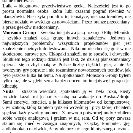
stanie tolerować.
Laik
– biegunowe przeciwieństwo geeka. Najczęściej jest to po
prostu normalna osoba, która lubi czasami pograć również w
planszówki. Nie czyta portali o tej tematyce, nie zna trendów, nie
bierze udziału w wyścigu za nowościami. Przez branżę przeceniany,
a przez geeków niedoceniany.
Monsoon Group
– świetna inicjatywa jaką rozkręcił Filip Miłuński
i szybko znalazł całą grupę innych zapaleńców. Jednym z
największych problemów wszystkich projektantów gier jest
znalezienie chętnych do testowania. Nikomu nie chce się grać w nie
skończone, surowe gry. Chłopaki znaleźli na to sposób, i chwyciło.
Skutkiem tego rodzaju działań jest fakt, że dzisiaj planszomaniacy
spierają się o zbyt małą w Polsce liczbę ciężkich gier, a nie że
tworzymy gry popsute i nie rozumiemy nowoczesnych trendów, jak
było jeszcze kilka lat temu. Na spotkaniach Monsoon Group byłem
tylko raz, ale w głębi serca bardzo doceniam inicjatywę i gorąco jej
kibicuję.
Nuda
– straszna wiedźma, spotkałem ją w 1992 roku, kiedy
rodzicie kazali mi jechać ze sobą na wakacje do Buska-Zdroju.
Sami emeryci, renciści, a ja kilkaset kilometrów od komputerowej
Civilization, którą kupiłem tydzień wcześniej i przy której chciałem
spędzać każdy wolny moment. Z powodu potwornej nudy zrobiłem
sobie wersje analogową i grałem w nią sam. Od tej pory zawsze
staram się mieć w zasięgu znajomych, książkę, komputer, grę,
audiobooka, cokolwiek, żeby nie poznać tego idiotycznego uczucia