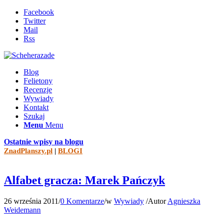
Facebook
Twitter
Mail
Rss
Blog
Felietony
Recenzje
Wywiady
Kontakt
Szukaj
Menu
Menu
Ostatnie wpisy na blogu
ZnadPlanszy.pl
|
BLOGI
Alfabet gracza: Marek Pańczyk
26 września 2011
/
0 Komentarze
/
w
Wywiady
/
Autor
Agnieszka
Weidemann