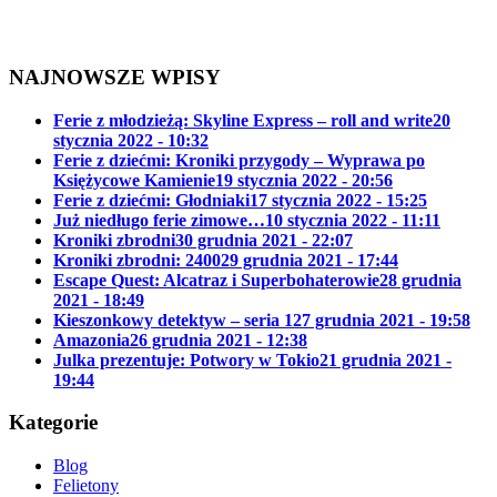
NAJNOWSZE WPISY
Ferie z młodzieżą: Skyline Express – roll and write
20
stycznia 2022 - 10:32
Ferie z dziećmi: Kroniki przygody – Wyprawa po
Księżycowe Kamienie
19 stycznia 2022 - 20:56
Ferie z dziećmi: Głodniaki
17 stycznia 2022 - 15:25
Już niedługo ferie zimowe…
10 stycznia 2022 - 11:11
Kroniki zbrodni
30 grudnia 2021 - 22:07
Kroniki zbrodni: 2400
29 grudnia 2021 - 17:44
Escape Quest: Alcatraz i Superbohaterowie
28 grudnia
2021 - 18:49
Kieszonkowy detektyw – seria 1
27 grudnia 2021 - 19:58
Amazonia
26 grudnia 2021 - 12:38
Julka prezentuje: Potwory w Tokio
21 grudnia 2021 -
19:44
Kategorie
Blog
Felietony