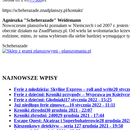
https://scheherazade.znadplanszy.pl/kontakt/
Agnieszka "Scheherazade" Weidemann
Nowoczesne planszówki poznałam w Niemczech i od 2007 r. jestem i
obecnie działam na ZnadPlanszy.pl. Od wielu lat wolontariacko krzew
rodzinne, mimo, że sama wybieram dla siebie bardziej wymagające ty
Scheherazade
NAJNOWSZE WPISY
Ferie z młodzieżą: Skyline Express – roll and write
20 stycz
Ferie z dziećmi: Kroniki przygody – Wyprawa po Księżyc
Ferie z dziećmi: Głodniaki
17 stycznia 2022 - 15:25
Już niedługo ferie zimowe…
10 stycznia 2022 - 11:11
Kroniki zbrodni
30 grudnia 2021 - 22:07
Kroniki zbrodni: 2400
29 grudnia 2021 - 17:44
Escape Quest: Alcatraz i Superbohaterowie
28 grudnia 2021
Kieszonkowy detektyw – seria 1
27 grudnia 2021 - 19:58