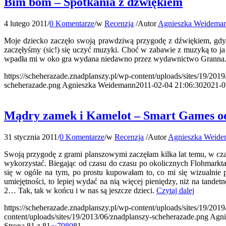
Bim bom – Spotkania z dźwiękiem
4 lutego 2011
/
0 Komentarze
/
w
Recenzja
/
Autor
Agnieszka Weidema
Moje dziecko zaczęło swoją prawdziwą przygodę z dźwiękiem, gdy w
zaczęłyśmy (sic!) się uczyć muzyki. Choć w zabawie z muzyką to ja 
wpadła mi w oko gra wydana niedawno przez wydawnictwo Granna. 
https://scheherazade.znadplanszy.pl/wp-content/uploads/sites/19/20
scheherazade.png
Agnieszka Weidemann
2011-02-04 21:06:30
2021-0
Mądry zamek i Kamelot – Smart Games o
31 stycznia 2011
/
0 Komentarze
/
w
Recenzja
/
Autor
Agnieszka Weid
Swoją przygodę z grami planszowymi zaczęłam kilka lat temu, w cza
wykorzystać. Biegając od czasu do czasu po okolicznych Flohmarkta
się w ogóle na tym, po prostu kupowałam to, co mi się wizualnie 
umiejętności, to lepiej wydać na nią więcej pieniędzy, niż na tan
2… Tak, tak w końcu i w nas są jeszcze dzieci.
Czytaj dalej
https://scheherazade.znadplanszy.pl/wp-content/uploads/sites/19/20
content/uploads/sites/19/2013/06/znadplanszy-scheherazade.png
Agni
Strona 81 z 81
«
‹
79
80
81