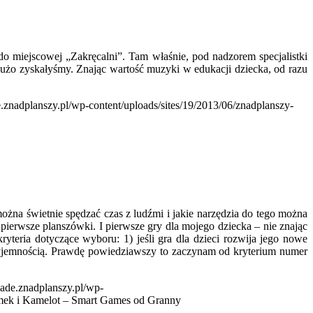
o miejscowej „Zakręcalni”. Tam właśnie, pod nadzorem specjalistki
 dużo zyskałyśmy. Znając wartość muzyki w edukacji dziecka, od razu
e.znadplanszy.pl/wp-content/uploads/sites/19/2013/06/znadplanszy-
żna świetnie spędzać czas z ludźmi i jakie narzędzia do tego można
ierwsze planszówki. I pierwsze gry dla mojego dziecka – nie znając
teria dotyczące wyboru: 1) jeśli gra dla dzieci rozwija jego nowe
przyjemnością. Prawdę powiedziawszy to zaczynam od kryterium numer
zade.znadplanszy.pl/wp-
ek i Kamelot – Smart Games od Granny