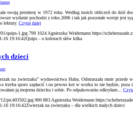
emann
miała swoją premierę w 1972 roku. Według moich obliczeń do dziś doc
nowsze wydanie pochodzi z roku 2006 i tak jak pozostałe wersje jest
do lektury.
Czytaj dalej
/01/quips-1.jpg
799
1024
Agnieszka Weidemann
https://scheherazade.
1-16 19:16:42
Quips – o kolorach słów kilka
ch dzieci
ann
erzak na zwierzaku” wydawnictwa Haba. Odstraszała mnie przede ws
 trzeba sporo zapłacić i na pewno kot w worku to nie będzie, poza
darowałam ją mojemu dziecku i sobie. Po odpakowaniu odkryłam…
Czyta
9/12/pic403502.jpg
900
883
Agnieszka Weidemann
https://scheherazad
1-16 19:16:42
Zwierzak na zwierzaku – dla wielkich małych dzieci