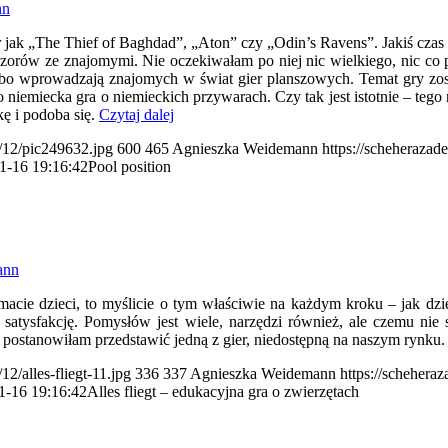
nn
 jak „The Thief of Baghdad”, „Aton” czy „Odin’s Ravens”. Jakiś czas 
eczorów ze znajomymi. Nie oczekiwałam po niej nic wielkiego, nic co p
 albo wprowadzają znajomych w świat gier planszowych. Temat gry zo
to niemiecka gra o niemieckich przywarach. Czy tak jest istotnie – tego
kę i podoba się.
Czytaj dalej
9/12/pic249632.jpg
600
465
Agnieszka Weidemann
https://scheherazad
1-16 19:16:42
Pool position
ann
macie dzieci, to myślicie o tym właściwie na każdym kroku – jak dzi
satysfakcję. Pomysłów jest wiele, narzędzi również, ale czemu nie 
go postanowiłam przedstawić jedną z gier, niedostępną na naszym rynku
2/alles-fliegt-11.jpg
336
337
Agnieszka Weidemann
https://schehera
1-16 19:16:42
Alles fliegt – edukacyjna gra o zwierzętach