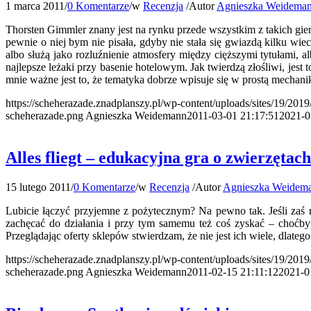
1 marca 2011
/
0 Komentarze
/
w
Recenzja
/
Autor
Agnieszka Weidema
Thorsten Gimmler znany jest na rynku przede wszystkim z takich gier
pewnie o niej bym nie pisała, gdyby nie stała się gwiazdą kilku wi
albo służą jako rozluźnienie atmosfery między cięższymi tytułami,
najlepsze leżaki przy basenie hotelowym. Jak twierdzą złośliwi, jest 
mnie ważne jest to, że tematyka dobrze wpisuje się w prostą mechani
https://scheherazade.znadplanszy.pl/wp-content/uploads/sites/19/201
scheherazade.png
Agnieszka Weidemann
2011-03-01 21:17:51
2021-0
Alles fliegt – edukacyjna gra o zwierzętach
15 lutego 2011
/
0 Komentarze
/
w
Recenzja
/
Autor
Agnieszka Weidem
Lubicie łączyć przyjemne z pożytecznym? Na pewno tak. Jeśli zaś 
zachęcać do działania i przy tym samemu też coś zyskać – choćby 
Przeglądając oferty sklepów stwierdzam, że nie jest ich wiele, dlate
https://scheherazade.znadplanszy.pl/wp-content/uploads/sites/19/2019/1
scheherazade.png
Agnieszka Weidemann
2011-02-15 21:11:12
2021-0