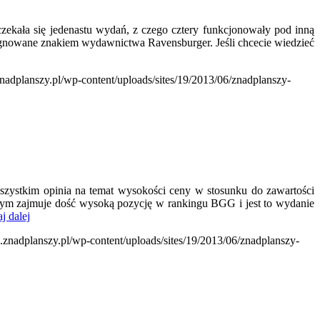
zekała się jedenastu wydań, z czego cztery funkcjonowały pod inną
 sygnowane znakiem wydawnictwa Ravensburger. Jeśli chcecie wiedzieć
znadplanszy.pl/wp-content/uploads/sites/19/2013/06/znadplanszy-
zystkim opinia na temat wysokości ceny w stosunku do zawartości
 tym zajmuje dość wysoką pozycję w rankingu BGG i jest to wydanie
j dalej
e.znadplanszy.pl/wp-content/uploads/sites/19/2013/06/znadplanszy-