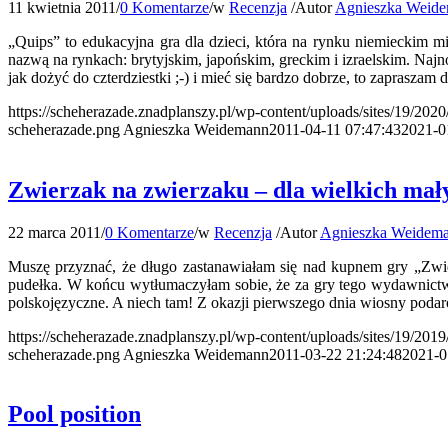
11 kwietnia 2011
/
0 Komentarze
/
w
Recenzja
/
Autor
Agnieszka Weid
„Quips” to edukacyjna gra dla dzieci, która na rynku niemieckim 
nazwą na rynkach: brytyjskim, japońskim, greckim i izraelskim. Naj
jak dożyć do czterdziestki ;-) i mieć się bardzo dobrze, to zapraszam 
https://scheherazade.znadplanszy.pl/wp-content/uploads/sites/19/2020
scheherazade.png
Agnieszka Weidemann
2011-04-11 07:47:43
2021-0
Zwierzak na zwierzaku – dla wielkich mały
22 marca 2011
/
0 Komentarze
/
w
Recenzja
/
Autor
Agnieszka Weidem
Muszę przyznać, że długo zastanawiałam się nad kupnem gry „Zwi
pudełka. W końcu wytłumaczyłam sobie, że za gry tego wydawnictwa
polskojęzyczne. A niech tam! Z okazji pierwszego dnia wiosny po
https://scheherazade.znadplanszy.pl/wp-content/uploads/sites/19/201
scheherazade.png
Agnieszka Weidemann
2011-03-22 21:24:48
2021-0
Pool position