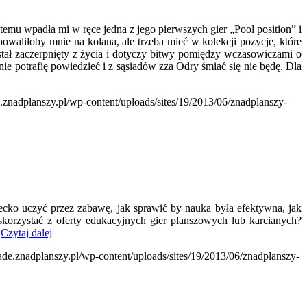
temu wpadła mi w ręce jedna z jego pierwszych gier „Pool position” i
owaliłoby mnie na kolana, ale trzeba mieć w kolekcji pozycje, które
stał zaczerpnięty z życia i dotyczy bitwy pomiędzy wczasowiczami o
 nie potrafię powiedzieć i z sąsiadów zza Odry śmiać się nie będę. Dla
e.znadplanszy.pl/wp-content/uploads/sites/19/2013/06/znadplanszy-
ecko uczyć przez zabawę, jak sprawić by nauka była efektywna, jak
skorzystać z oferty edukacyjnych gier planszowych lub karcianych?
.
Czytaj dalej
zade.znadplanszy.pl/wp-content/uploads/sites/19/2013/06/znadplanszy-