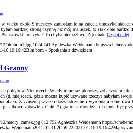
nn
 wieku około 9 miesięcy zaniosłam je na zajęcia umuzykalniające d
byłam bardziej stroną czynną niż mój maluszek, to i tak obie bardzo
Planszówki i muzyka? To chyba niemożliwe! A jednak.
Czytaj dalej
19/12/bimbom1.jpg
1024
741
Agnieszka Weidemann
https://scheherazad
1-16 19:16:42
Bim bom – Spotkania z dźwiękiem
d Granny
emann
sie pobytu w Niemczech. Wtedy to po raz pierwszy zobaczyłam jak mo
ch (tj. miejscach, gdzie można kupić używane rzeczy) nabyłam swoje p
podobało. Z czasem przyszło doświadczenie i wyrobiłam sobie dwa kry
detne plastikowe zabawki z Chin; 2) gra musi również i dla mnie być 
19/12/madry_zamek.jpg
812
752
Agnieszka Weidemann
https://schehera
eszka Weidemann
2011-01-31 20:59:22
2021-01-16 19:16:42
Mądry zam