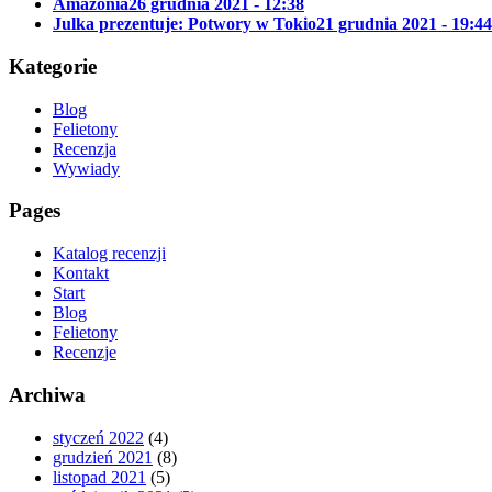
Amazonia
26 grudnia 2021 - 12:38
Julka prezentuje: Potwory w Tokio
21 grudnia 2021 - 19:44
Kategorie
Blog
Felietony
Recenzja
Wywiady
Pages
Katalog recenzji
Kontakt
Start
Blog
Felietony
Recenzje
Archiwa
styczeń 2022
(4)
grudzień 2021
(8)
listopad 2021
(5)