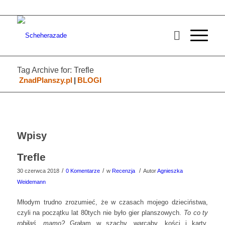
Tag Archive for: Trefle
ZnadPlanszy.pl
|
BLOGI
Wpisy
Trefle
/
/
/
30 czerwca 2018
0 Komentarze
w
Recenzja
Autor
Agnieszka
Weidemann
Młodym trudno zrozumieć, że w czasach mojego dzieciństwa,
czyli na początku lat 80tych nie było gier planszowych.
To co ty
robiłaś, mamo?
Grałam w szachy, warcaby, kości i karty.