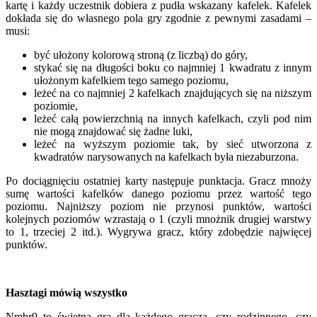
kartę i każdy uczestnik dobiera z pudła wskazany kafelek. Kafelek
dokłada się do własnego pola gry zgodnie z pewnymi zasadami –
musi:
być ułożony kolorową stroną (z liczbą) do góry,
stykać się na długości boku co najmniej 1 kwadratu z innym
ułożonym kafelkiem tego samego poziomu,
leżeć na co najmniej 2 kafelkach znajdujących się na niższym
poziomie,
leżeć całą powierzchnią na innych kafelkach, czyli pod nim
nie mogą znajdować się żadne luki,
leżeć na wyższym poziomie tak, by sieć utworzona z
kwadratów narysowanych na kafelkach była niezaburzona.
Po dociągnięciu ostatniej karty następuje punktacja. Gracz mnoży
sumę wartości kafelków danego poziomu przez wartość tego
poziomu. Najniższy poziom nie przynosi punktów, wartości
kolejnych poziomów wzrastają o 1 (czyli mnożnik drugiej warstwy
to 1, trzeciej 2 itd.). Wygrywa gracz, który zdobędzie najwięcej
punktów.
Hasztagi mówią wszystko
Nmbr9 to świetna gra dla każdego gracza, czy rodzinnego, czy