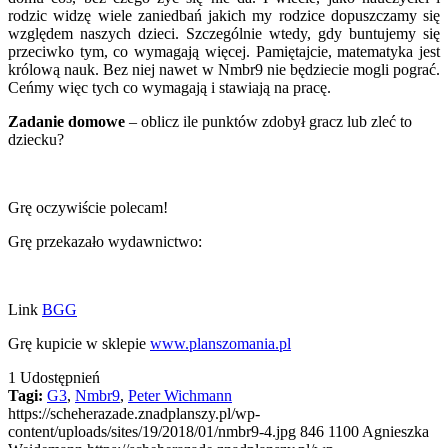
rodzic widzę wiele zaniedbań jakich my rodzice dopuszczamy się
względem naszych dzieci. Szczególnie wtedy, gdy buntujemy się
przeciwko tym, co wymagają więcej. Pamiętajcie, matematyka jest
królową nauk. Bez niej nawet w Nmbr9 nie będziecie mogli pograć.
Ceńmy więc tych co wymagają i stawiają na pracę.
Zadanie domowe
– oblicz ile punktów zdobył gracz lub zleć to
dziecku?
Grę oczywiście polecam!
Grę przekazało wydawnictwo:
Link
BGG
Grę kupicie w sklepie
www.planszomania.pl
1
Udostępnień
Tagi:
G3
,
Nmbr9
,
Peter Wichmann
https://scheherazade.znadplanszy.pl/wp-
content/uploads/sites/19/2018/01/nmbr9-4.jpg
846
1100
Agnieszka