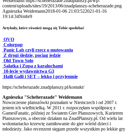
Weidemann
https://scheherazade.znadplanszy.pl/wp-
content/uploads/sites/19/2013/06/znadplanszy-scheherazade.png
Agnieszka Weidemann
2018-01-06 21:03:52
2021-01-16
19:14:34
Nmbr9
Artykuły, które również mogą się Tobie spodobać
OVO
Colorpop
Panic Lab czyli rzecz o mutowaniu
Z drogi śledzie, pociąg jedzie
Old Town Solo
Sałatka i Zupa z karaluchami
10-lecie wydawnictwa G3
Halli Galli i SET – lekko i przyjemnie
https://scheherazade.znadplanszy.pl/kontakt/
Agnieszka "Scheherazade" Weidemann
Nowoczesne planszówki poznałam w Niemczech i od 2007 r.
jestem ich wielbicielką. W 2011 r. rozpoczęłam współpracę z
GamesFanatic, później ze Światem Gier Planszowych, Kurierem
Planszowym, a obecnie działam na ZnadPlanszy.pl. Od wielu lat
wolontariacko krzewię zamiłowanie do gier wśród dzieci i
młodzieży. Jako recenzent sięgam przede wszystkim po lekkie gry