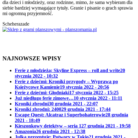
dla dzieci i młodzieży, oraz rodzinne, mimo, że sama wybieram dla
siebie bardziej wymagające tytuły. Granie i pisanie o grach sprawia
mi ogromną przyjemność.
Scheherazade
NAJNOWSZE WPISY
Ferie z młodzieżą: Skyline Express – roll and write
20
stycznia 2022 - 10:32
Ferie z dziećmi: Kroniki przygody – Wyprawa po
Księżycowe Kamienie
19 stycznia 2022 - 20:56
Ferie z dziećmi: Głodniaki
17 stycznia 2022 - 15:25
Już niedługo ferie zimowe…
10 stycznia 2022 - 11:11
Kroniki zbrodni
30 grudnia 2021 - 22:07
Kroniki zbrodni: 2400
29 grudnia 2021 - 17:44
Escape Quest: Alcatraz i Superbohaterowie
28 grudnia
2021 - 18:49
Kieszonkowy detektyw – seria 1
27 grudnia 2021 - 19:58
Amazonia
26 grudnia 2021 - 12:38
Julka prezentuje: Potwory w Tokio
21 grudnia 2021 -