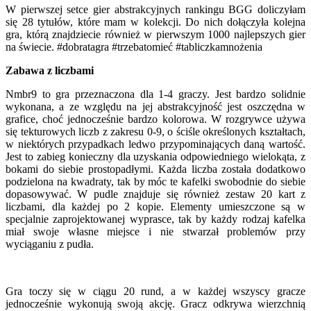
W pierwszej setce gier abstrakcyjnych rankingu BGG doliczyłam
się 28 tytułów, które mam w kolekcji. Do nich dołączyła kolejna
gra, którą znajdziecie również w pierwszym 1000 najlepszych gier
na świecie. #dobratagra #trzebatomieć #tabliczkamnożenia
Zabawa z liczbami
Nmbr9 to gra przeznaczona dla 1-4 graczy. Jest bardzo solidnie
wykonana, a ze względu na jej abstrakcyjność jest oszczędna w
grafice, choć jednocześnie bardzo kolorowa. W rozgrywce używa
się tekturowych liczb z zakresu 0-9, o ściśle określonych kształtach,
w niektórych przypadkach ledwo przypominających daną wartość.
Jest to zabieg konieczny dla uzyskania odpowiedniego wielokąta, z
bokami do siebie prostopadłymi. Każda liczba została dodatkowo
podzielona na kwadraty, tak by móc te kafelki swobodnie do siebie
dopasowywać. W pudle znajduje się również zestaw 20 kart z
liczbami, dla każdej po 2 kopie. Elementy umieszczone są w
specjalnie zaprojektowanej wyprasce, tak by każdy rodzaj kafelka
miał swoje własne miejsce i nie stwarzał problemów przy
wyciąganiu z pudła.
Gra toczy się w ciągu 20 rund, a w każdej wszyscy gracze
jednocześnie wykonują swoją akcję. Gracz odkrywa wierzchnią