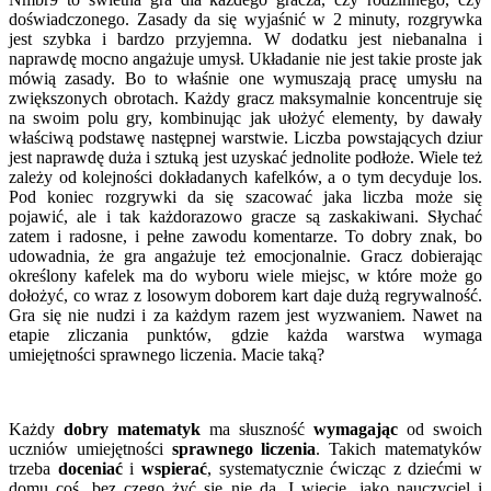
doświadczonego. Zasady da się wyjaśnić w 2 minuty, rozgrywka
jest szybka i bardzo przyjemna. W dodatku jest niebanalna i
naprawdę mocno angażuje umysł. Układanie nie jest takie proste jak
mówią zasady. Bo to właśnie one wymuszają pracę umysłu na
zwiększonych obrotach. Każdy gracz maksymalnie koncentruje się
na swoim polu gry, kombinując jak ułożyć elementy, by dawały
właściwą podstawę następnej warstwie. Liczba powstających dziur
jest naprawdę duża i sztuką jest uzyskać jednolite podłoże. Wiele też
zależy od kolejności dokładanych kafelków, a o tym decyduje los.
Pod koniec rozgrywki da się szacować jaka liczba może się
pojawić, ale i tak każdorazowo gracze są zaskakiwani. Słychać
zatem i radosne, i pełne zawodu komentarze. To dobry znak, bo
udowadnia, że gra angażuje też emocjonalnie. Gracz dobierając
określony kafelek ma do wyboru wiele miejsc, w które może go
dołożyć, co wraz z losowym doborem kart daje dużą regrywalność.
Gra się nie nudzi i za każdym razem jest wyzwaniem. Nawet na
etapie zliczania punktów, gdzie każda warstwa wymaga
umiejętności sprawnego liczenia. Macie taką?
Każdy
dobry matematyk
ma słuszność
wymagając
od swoich
uczniów umiejętności
sprawnego liczenia
. Takich matematyków
trzeba
doceniać
i
wspierać
, systematycznie ćwicząc z dziećmi w
domu coś, bez czego żyć się nie da. I wiecie, jako nauczyciel i