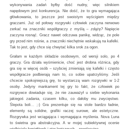
wykonywania zadań byłby dość nudny, więc silnikiem
napędowym jest konkurencja. Nie dość, że to gra wymagająca
główkowania, to jeszcze jest swoistym wyścigiem między
graczami. Już od połowy rozgrywki człowiek zaczyna nerwowo
zerkać na znaczniki współgraczy z myślą –
zdążę?
Napięcie
zaczyna rosnąć. Gracz nawet odczuwa panikę, widząc, że pole
gry przed nim rośnie, a znaczniki niechętnie wskakują na kafelki.
Tak to jest, gdy chce się chwytać kilka srok za ogon.
Grałam w każdym składzie osobowym, od wersji solo, po 4
graczy. Gra działa wyśmienicie, choć jest drobna różnica, gdy
gra się w więcej osób – szybciej zmieniają się kafelki i często
współgracze podbierają nam to, co sobie upatrzyliśmy. Jeśli
chcecie spokojniejszą grę, to wystarczą wam rozgrywki w 1-2
osoby. Jedyny mankament tej gry to fakt, że człowiek po
rozgrywce dowiaduje się, że nie zauważył u siebie wykonania
jakiegoś zadania, czasem kilku, co dałoby mu zwycięstwo.
Ślepota boli… ;-) Gra prezentuje się na stole bardzo ładnie,
elementy są solidne, grafiki raczej surowe, ale estetyczne.
Rozgrywka jest wciągająca i wymagająca myślenia. Nova Luna
to świetna gra abstrakcyjna. A w mojej subiektywnej ocenie
wielbiciela łamigłówek i gier logicznych – rewelacyjna.