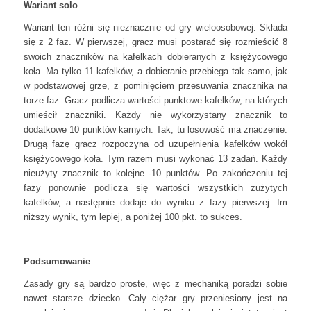
Wariant solo
Wariant ten różni się nieznacznie od gry wieloosobowej. Składa
się z 2 faz. W pierwszej, gracz musi postarać się rozmieścić 8
swoich znaczników na kafelkach dobieranych z księżycowego
koła. Ma tylko 11 kafelków, a dobieranie przebiega tak samo, jak
w podstawowej grze, z pominięciem przesuwania znacznika na
torze faz. Gracz podlicza wartości punktowe kafelków, na których
umieścił znaczniki. Każdy nie wykorzystany znacznik to
dodatkowe 10 punktów karnych. Tak, tu losowość ma znaczenie.
Drugą fazę gracz rozpoczyna od uzupełnienia kafelków wokół
księżycowego koła. Tym razem musi wykonać 13 zadań. Każdy
nieużyty znacznik to kolejne -10 punktów. Po zakończeniu tej
fazy ponownie podlicza się wartości wszystkich zużytych
kafelków, a następnie dodaje do wyniku z fazy pierwszej. Im
niższy wynik, tym lepiej, a poniżej 100 pkt. to sukces.
Podsumowanie
Zasady gry są bardzo proste, więc z mechaniką poradzi sobie
nawet starsze dziecko. Cały ciężar gry przeniesiony jest na