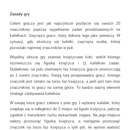
Zasady gry
Celem gracza jest jak najszybsze pozbycie się swoich 20
znaczników, poprzez wypełnianie zadań przedstawionych na
kafelkach. Zwycięża gracz, który dokona tego jako pierwszy. W
sytuacji, gdy skończą się kafelki, zwycięża osoba, której
pozostało najmniej znaczników w puli.
Wspólny obszar gry stanowi księżycowe koło, wokół którego
rozmieszcza się figurkę księżyca i 11 kafelków zadań.
Dodatkowo, na polu startowym faz księżyca gracze umieszczają
po 1 swoim znaczniku. Swoją turę przeprowadza gracz, którego
znacznik jest ostatni na torze faz księżyca, a jeśli jest tam stos
znaczników, to gracz na samej górze. To bardzo ważny element
strategii zdobywania kafelków.
W swojej turze gracz zabiera z pola gry 1 wybrany kafelek, który
znajduje się w odległości do 3 miejsc od figurki księżyca, patrząc
zgodnie z kierunkiem ruchu wskazówek zegara. Na jego miejsce
należy przesunąć figurkę księżyca, a następnie przesunąć
znacznik na torze faz księżyca o tyle pól, ile wynosi wartość