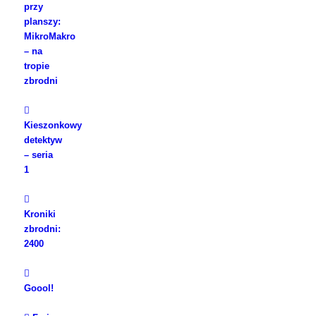
przy
planszy:
MikroMakro
– na
tropie
zbrodni
Kieszonkowy
detektyw
– seria
1
Kroniki
zbrodni:
2400
Goool!