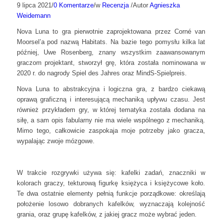
9 lipca 2021
/
0 Komentarze
/
w
Recenzja
/
Autor
Agnieszka
Weidemann
Nova Luna to gra pierwotnie zaprojektowana przez Corné van
Moorsel’a pod nazwą Habitats. Na bazie tego pomysłu kilka lat
później, Uwe Rosenberg, znany wszystkim zaawansowanym
graczom projektant, stworzył grę, która została nominowana w
2020 r. do nagrody Spiel des Jahres oraz MindS-Spielpreis.
Nova Luna to abstrakcyjna i logiczna gra, z bardzo ciekawą
oprawą graficzną i interesującą mechaniką upływu czasu. Jest
również przykładem gry, w której tematyka została dodana na
siłę, a sam opis fabularny nie ma wiele wspólnego z mechaniką.
Mimo tego, całkowicie zaspokaja moje potrzeby jako gracza,
wypalając zwoje mózgowe.
W trakcie rozgrywki używa się: kafelki zadań, znaczniki w
kolorach graczy, tekturową figurkę księżyca i księżycowe koło.
Te dwa ostatnie elementy pełnią funkcje porządkowe: określają
położenie losowo dobranych kafelków, wyznaczają kolejność
grania, oraz grupę kafelków, z jakiej gracz może wybrać jeden.