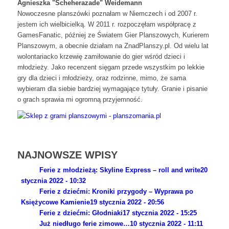
Agnieszka "Scheherazade" Weidemann
Nowoczesne planszówki poznałam w Niemczech i od 2007 r.
jestem ich wielbicielką. W 2011 r. rozpoczęłam współpracę z
GamesFanatic, później ze Światem Gier Planszowych, Kurierem
Planszowym, a obecnie działam na ZnadPlanszy.pl. Od wielu lat
wolontariacko krzewię zamiłowanie do gier wśród dzieci i
młodzieży. Jako recenzent sięgam przede wszystkim po lekkie
gry dla dzieci i młodzieży, oraz rodzinne, mimo, że sama
wybieram dla siebie bardziej wymagające tytuły. Granie i pisanie
o grach sprawia mi ogromną przyjemność.
NAJNOWSZE WPISY
Ferie z młodzieżą: Skyline Express – roll and write
20
stycznia 2022 - 10:32
Ferie z dziećmi: Kroniki przygody – Wyprawa po
Księżycowe Kamienie
19 stycznia 2022 - 20:56
Ferie z dziećmi: Głodniaki
17 stycznia 2022 - 15:25
Już niedługo ferie zimowe…
10 stycznia 2022 - 11:11