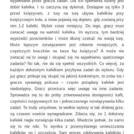
wypełnianie przez gracza zadań. Dla ich spełnienia istotny jest
dobór kafelka. I tu zaczyna się dylemat. Dostępne są tylko 3
przed księżycem, z tury na turę ubywa kafelków przy
księżycowym kole, a nowe pojawią się dopiero, gdy zostaną przy
nim 1-2 kafelki. Wybór coraz mniejszy. Do tego, gracz musi
zwracać uwagę na wartość kafelka. Im wyższa, tym bardziej
wyprzedzi przeciwników i może dłużej czekać na swoją turę.
Może lepszym rozwiązaniem jest robienie mniejszych, a
częstszych kroczków na torze faz księżyca? A może nie
zwracać na to uwagi i skupiać się na wypełnieniu upatrzonego
zadania? No tak, nie da się spełnić wszystkich. Co więcej, za
każdym dołożonym kafelkiem przybywa zadań do wyboru. Gdy
już gracz próbuje się skupić na jakimś konkretnym, to znów los i
gracze sprawiają psikusa – często pożądany kafelek jest
niedostępny. Gracz przerzuca więc uwagę na inne zadanie.
Sprowadza się to do próby zrównoważenia dostępności kafli,
częstości rozgrywanych tur i jednoczesnego rozwiązywania kilku
zadań. Te trudy umysłowe, te wielkie wybory w tak drobnej grze,
są czasem sowicie wynagradzane. Zdarza się, że 1 dołożony
kafelek nagle rozwiązuje kilka zadań. Wiedzcie jednak, że samo
się to nie robi. To wynika z przemyślanego umieszczania
kafelków, no i szczęścia. Sam proces zdobywania kafelków i