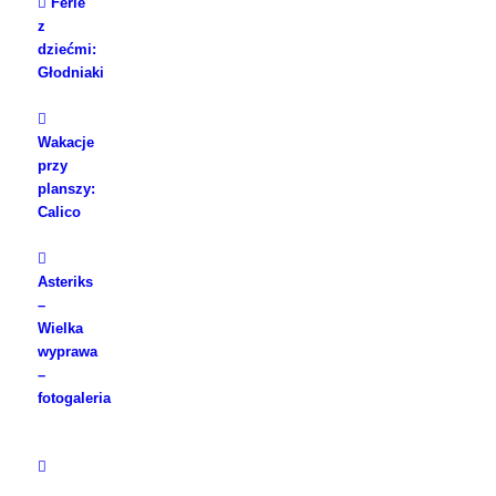
Ferie
z
dziećmi:
Głodniaki
Wakacje
przy
planszy:
Calico
Asteriks
–
Wielka
wyprawa
–
fotogaleria