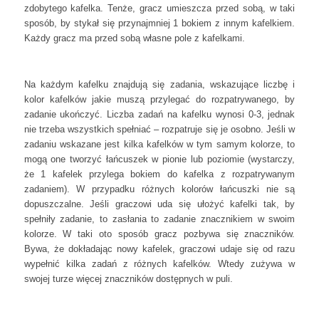
zdobytego kafelka. Tenże, gracz umieszcza przed sobą, w taki
sposób, by stykał się przynajmniej 1 bokiem z innym kafelkiem.
Każdy gracz ma przed sobą własne pole z kafelkami.
Na każdym kafelku znajdują się zadania, wskazujące liczbę i
kolor kafelków jakie muszą przylegać do rozpatrywanego, by
zadanie ukończyć. Liczba zadań na kafelku wynosi 0-3, jednak
nie trzeba wszystkich spełniać – rozpatruje się je osobno. Jeśli w
zadaniu wskazane jest kilka kafelków w tym samym kolorze, to
mogą one tworzyć łańcuszek w pionie lub poziomie (wystarczy,
że 1 kafelek przylega bokiem do kafelka z rozpatrywanym
zadaniem). W przypadku różnych kolorów łańcuszki nie są
dopuszczalne. Jeśli graczowi uda się ułożyć kafelki tak, by
spełniły zadanie, to zasłania to zadanie znacznikiem w swoim
kolorze. W taki oto sposób gracz pozbywa się znaczników.
Bywa, że dokładając nowy kafelek, graczowi udaje się od razu
wypełnić kilka zadań z różnych kafelków. Wtedy zużywa w
swojej turze więcej znaczników dostępnych w puli.