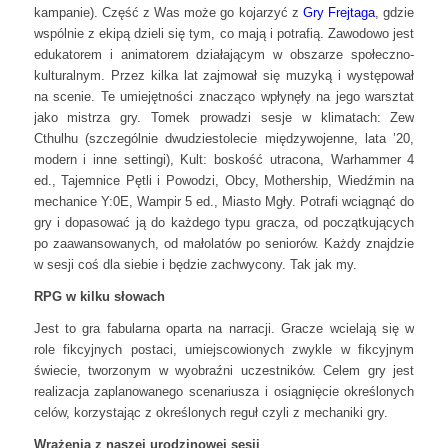
kampanie). Część z Was może go kojarzyć z
Gry Frejtaga
, gdzie
wspólnie z ekipą dzieli się tym, co mają i potrafią. Zawodowo jest
edukatorem i animatorem działającym w obszarze społeczno-
kulturalnym. Przez kilka lat zajmował się muzyką i występował
na scenie. Te umiejętności znacząco wpłynęły na jego warsztat
jako mistrza gry. Tomek prowadzi sesje w klimatach: Zew
Cthulhu (szczególnie dwudziestolecie międzywojenne, lata ’20,
modern i inne settingi), Kult: boskość utracona, Warhammer 4
ed., Tajemnice Pętli i Powodzi, Obcy, Mothership, Wiedźmin na
mechanice Y:0E, Wampir 5 ed., Miasto Mgły. Potrafi wciągnąć do
gry i dopasować ją do każdego typu gracza, od początkujących
po zaawansowanych, od małolatów po seniorów. Każdy znajdzie
w sesji coś dla siebie i będzie zachwycony. Tak jak my.
RPG w kilku słowach
Jest to gra fabularna oparta na narracji. Gracze wcielają się w
role fikcyjnych postaci, umiejscowionych zwykle w fikcyjnym
świecie, tworzonym w wyobraźni uczestników. Celem gry jest
realizacja zaplanowanego scenariusza i osiągnięcie określonych
celów, korzystając z określonych reguł czyli z mechaniki gry.
Wrażenia z naszej urodzinowej sesji