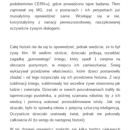
podobieństwo CERN-u), gdzie prowadzono tajne badania. Tłem
zajmował się MG, zaś o postaciach i ich perypetiach już
musiałyśmy opowiedzieć same. Wcielając się w nie,
korzystałyśmy z narracji pierwszoosobowej, naszpikowanej
oczywiście żywymi dialogami.
Całej historii nie da się tu opowiedzieć, jednak wiedzcie, że to był
żywy film. W wielkim skrócie, dzieciaki próbują rozwikłać
zagadkę „gumowatego” śniegu, który spadł 1 sierpnia na
obszarze pustynnym, w miejscu ich zamieszkania. Śnieg
wykazywał przedziwne właściwości, które dzieci postanowiły
zbadać i od tego rozpoczęła się ich przedziwna historia. Z racji
sublimacji śniegu, sublimowały też wszelkie żywe stworzenia jak
ludzie i zwierzęta. Dzieciaki w swoich poszukiwaniach trafiły do
tajemniczego pustelnika, a później szamana robotów, by z ich
wiedzą i pomocą uratować przesublimowane istoty. Jak się
okazało, było to sprawką robota z potężną sztuczną inteligencją.
Oczywiście dzieciaki uratowały świat, jednak nie pokonały
całkowicie AI (to wstęp do następnej historii).
W tej dziwnej opowieści znalazło się kilka bardzo ciekawych