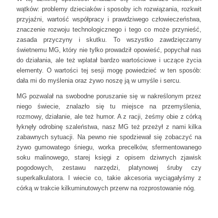
wątków: problemy dzieciaków i sposoby ich rozwiązania, rozkwit
przyjaźni, wartość współpracy i prawdziwego człowieczeństwa,
znaczenie rozwoju technologicznego i tego co może przynieść,
zasada przyczyny i skutku. To wszystko zawdzięczamy
świetnemu MG, który nie tylko prowadził opowieść, popychał nas
do działania, ale też wplatał bardzo wartościowe i uczące życia
elementy. O wartości tej sesji mogę powiedzieć w ten sposób:
dała mi do myślenia oraz żywo noszę ją w umyśle i sercu.
MG pozwalał na swobodne poruszanie się w nakreślonym przez
niego świecie, znalazło się tu miejsce na przemyślenia,
rozmowy, działanie, ale też humor. A z racji, żeśmy obie z córką
łyknęły odrobinę szaleństwa, nasz MG też przeżył z nami kilka
zabawnych sytuacji. Na pewno nie spodziewał się zobaczyć na
żywo gumowatego śniegu, worka precelków, sfermentowanego
soku malinowego, starej księgi z opisem dziwnych zjawisk
pogodowych, zestawu narzędzi, platynowej śruby czy
superkalkulatora. I wiecie co, takie akcesoria wyciągałyśmy z
córką w trakcie kilkuminutowych przerw na rozprostowanie nóg.