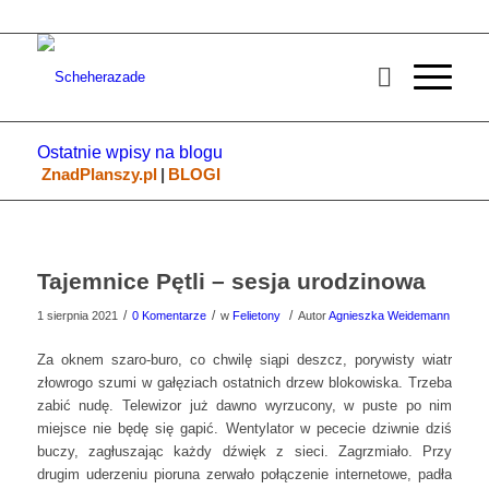
Ostatnie wpisy na blogu
ZnadPlanszy.pl
|
BLOGI
Tajemnice Pętli – sesja urodzinowa
/
/
/
1 sierpnia 2021
0 Komentarze
w
Felietony
Autor
Agnieszka Weidemann
Za oknem szaro-buro, co chwilę siąpi deszcz, porywisty wiatr
złowrogo szumi w gałęziach ostatnich drzew blokowiska. Trzeba
zabić nudę. Telewizor już dawno wyrzucony, w puste po nim
miejsce nie będę się gapić. Wentylator w pececie dziwnie dziś
buczy, zagłuszając każdy dźwięk z sieci. Zagrzmiało. Przy
drugim uderzeniu pioruna zerwało połączenie internetowe, padła