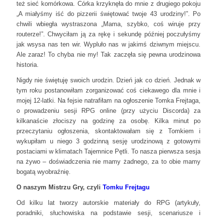
też sieć komórkowa. Córka krzyknęła do mnie z drugiego pokoju
„A miałyśmy iść do pizzerii świętować twoje 43 urodziny!”. Po
chwili wbiegła wystraszona „Mama, szybko, coś wiruje przy
routerze!”. Chwyciłam ją za rękę i sekundę później poczułyśmy
jak wsysa nas ten wir. Wypluło nas w jakimś dziwnym miejscu.
Ale zaraz! To chyba nie my! Tak zaczęła się pewna urodzinowa
historia.
Nigdy nie świętuję swoich urodzin. Dzień jak co dzień. Jednak w
tym roku postanowiłam zorganizować coś ciekawego dla mnie i
mojej 12-latki. Na fejsie natrafiłam na ogłoszenie Tomka Frejtaga,
o prowadzeniu sesji RPG online (przy użyciu Discorda) za
kilkanaście złociszy na godzinę za osobę. Kilka minut po
przeczytaniu ogłoszenia, skontaktowałam się z Tomkiem i
wykupiłam u niego 3 godzinną sesję urodzinową z gotowymi
postaciami w klimatach Tajemnice Pętli. To nasza pierwsza sesja
na żywo – doświadczenia nie mamy żadnego, za to obie mamy
bogatą wyobraźnię.
O naszym Mistrzu Gry, czyli
Tomku Frejtagu
Od kilku lat tworzy autorskie materiały do RPG (artykuły,
poradniki, słuchowiska na podstawie sesji, scenariusze i