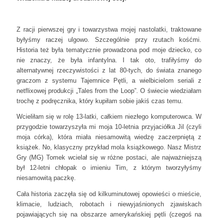
Z racji pierwszej gry i towarzystwa mojej nastolatki, traktowane
byłyśmy raczej ulgowo. Szczególnie przy rzutach kośćmi.
Historia też była tematycznie prowadzona pod moje dziecko, co
nie znaczy, że była infantylna. I tak oto, trafiłyśmy do
alternatywnej rzeczywistości z lat 80-tych, do świata znanego
graczom z systemu Tajemnice Pętli, a wielbicielom seriali z
netflixowej produkcji „Tales from the Loop”. O świecie wiedziałam
trochę z podręcznika, który kupiłam sobie jakiś czas temu.
Wcieliłam się w rolę 13-latki, całkiem niezłego komputerowca. W
przygodzie towarzyszyła mi moja 10-letnia przyjaciółka Jil (czyli
moja córka), która miała niesamowitą wiedzę zaczerpniętą z
książek. No, klasyczny przykład mola książkowego. Nasz Mistrz
Gry (MG) Tomek wcielał się w różne postaci, ale najważniejszą
był 12-letni chłopak o imieniu Tim, z którym tworzyłyśmy
niesamowitą paczkę.
Cała historia zaczęła się od kilkuminutowej opowieści o mieście,
klimacie, ludziach, robotach i niewyjaśnionych zjawiskach
pojawiających się na obszarze amerykańskiej pętli (czegoś na