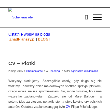
Ostatnie wpisy na blogu
ZnadPlanszy.pl
|
BLOGI
CV – Plotki
/
/
/
2 maja 2015
0 Komentarze
w
Recenzja
Autor
Agnieszka Weidemann
Wszyscy plotkujemy. Szczególnie wtedy, gdy długo się nie
widzimy. Pierwszy dzień majówkowych spotkań sprzyjał plotkom,
czego wcale się nie spodziewałam. No, może troszkę, bo sama
wszystko zaplanowałam. Zaczęło się od Mare Balticum, a
potem, idąc za ciosem, pojawiły się na stole kolejne gry polskich
autorów. Ostatnią zaplanowaną grą było
CV
Filipa Miłuńskiego.