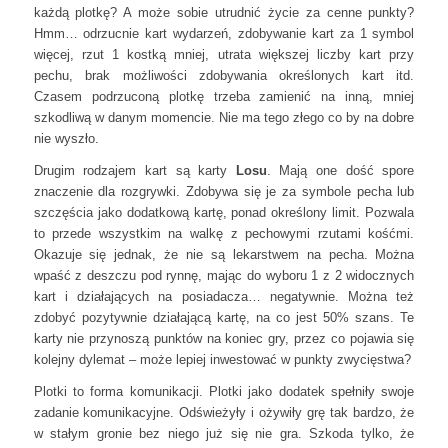
każdą plotkę? A może sobie utrudnić życie za cenne punkty?
Hmm… odrzucnie kart wydarzeń, zdobywanie kart za 1 symbol
więcej, rzut 1 kostką mniej, utrata większej liczby kart przy
pechu, brak możliwości zdobywania określonych kart itd.
Czasem podrzuconą plotkę trzeba zamienić na inną, mniej
szkodliwą w danym momencie. Nie ma tego złego co by na dobre
nie wyszło.
Drugim rodzajem kart są karty
Losu
. Mają one dość spore
znaczenie dla rozgrywki. Zdobywa się je za symbole pecha lub
szczęścia jako dodatkową kartę, ponad określony limit. Pozwala
to przede wszystkim na walkę z pechowymi rzutami kośćmi.
Okazuje się jednak, że nie są lekarstwem na pecha. Można
wpaść z deszczu pod rynnę, mając do wyboru 1 z 2 widocznych
kart i działających na posiadacza… negatywnie. Można też
zdobyć pozytywnie działającą kartę, na co jest 50% szans. Te
karty nie przynoszą punktów na koniec gry, przez co pojawia się
kolejny dylemat – może lepiej inwestować w punkty zwycięstwa?
Plotki to forma komunikacji. Plotki jako dodatek spełniły swoje
zadanie komunikacyjne. Odświeżyły i ożywiły grę tak bardzo, że
w stałym gronie bez niego już się nie gra. Szkoda tylko, że