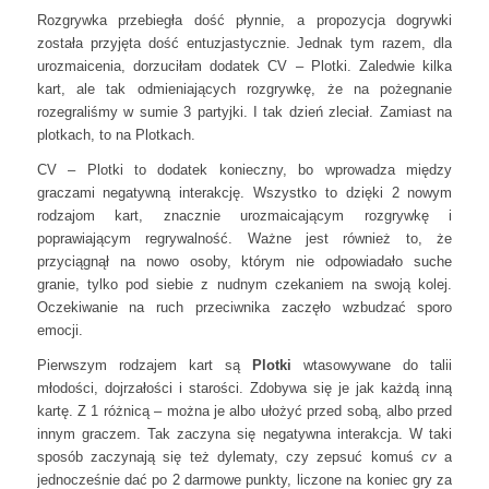
Rozgrywka przebiegła dość płynnie, a propozycja dogrywki
została przyjęta dość entuzjastycznie. Jednak tym razem, dla
urozmaicenia, dorzuciłam dodatek CV – Plotki. Zaledwie kilka
kart, ale tak odmieniających rozgrywkę, że na pożegnanie
rozegraliśmy w sumie 3 partyjki. I tak dzień zleciał. Zamiast na
plotkach, to na Plotkach.
CV – Plotki to dodatek konieczny, bo wprowadza między
graczami negatywną interakcję. Wszystko to dzięki 2 nowym
rodzajom kart, znacznie urozmaicającym rozgrywkę i
poprawiającym regrywalność. Ważne jest również to, że
przyciągnął na nowo osoby, którym nie odpowiadało suche
granie, tylko pod siebie z nudnym czekaniem na swoją kolej.
Oczekiwanie na ruch przeciwnika zaczęło wzbudzać sporo
emocji.
Pierwszym rodzajem kart są
Plotki
wtasowywane do talii
młodości, dojrzałości i starości. Zdobywa się je jak każdą inną
kartę. Z 1 różnicą – można je albo ułożyć przed sobą, albo przed
innym graczem. Tak zaczyna się negatywna interakcja. W taki
sposób zaczynają się też dylematy, czy zepsuć komuś
cv
a
jednocześnie dać po 2 darmowe punkty, liczone na koniec gry za