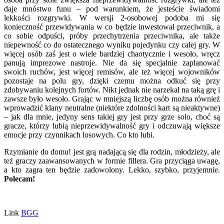
daje mnóstwo funu – pod warunkiem, że jesteście świadomi
lekkości rozgrywki. W wersji 2-osobowej podoba mi się
konieczność przewidywania w co będzie inwestował przeciwnik, a
co sobie odpuści, próby przechytrzenia przeciwnika, ale także
niepewność co do ostatecznego wyniku pojedynku czy całej gry. W
więcej osób zaś jest o wiele bardziej chaotycznie i wesoło, wręcz
panują imprezowe nastroje. Nie da się specjalnie zaplanować
swoich ruchów, jest więcej remisów, ale też więcej wojowników
pozostaje na polu gry, dzięki czemu można odkuć się przy
zdobywaniu kolejnych fortów. Nikt jednak nie narzekał na taką grę i
zawsze było wesoło. Grając w mniejszą liczbę osób można również
wprowadzić klany neutralne (niektóre zdolności kart są nieaktywne)
– jak dla mnie, jedyny sens takiej gry jest przy grze solo, choć są
gracze, którzy lubią nieprzewidywalność gry i odczuwają większe
emocje przy czynnikach losowych. Co kto lubi.
Rzymianie do domu! jest grą nadającą się dla rodzin, młodzieży, ale
też graczy zaawansowanych w formie fillera. Gra przyciąga uwagę,
a kto zagra ten będzie zadowolony. Lekko, szybko, przyjemnie.
Polecam!
Link
BGG