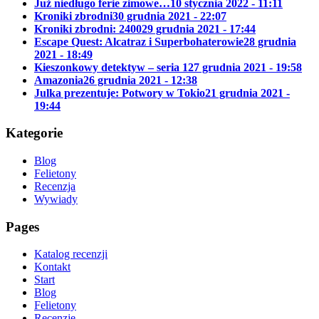
Już niedługo ferie zimowe…
10 stycznia 2022 - 11:11
Kroniki zbrodni
30 grudnia 2021 - 22:07
Kroniki zbrodni: 2400
29 grudnia 2021 - 17:44
Escape Quest: Alcatraz i Superbohaterowie
28 grudnia
2021 - 18:49
Kieszonkowy detektyw – seria 1
27 grudnia 2021 - 19:58
Amazonia
26 grudnia 2021 - 12:38
Julka prezentuje: Potwory w Tokio
21 grudnia 2021 -
19:44
Kategorie
Blog
Felietony
Recenzja
Wywiady
Pages
Katalog recenzji
Kontakt
Start
Blog
Felietony
Recenzje