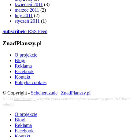
kwiecień 2011
(3)
marzec 2011
(2)
luty 2011
(2)
styczeń 2011
(1)
Subscribe
to RSS Feed
ZnadPlanszy.pl
O projekcie
Blogi
Reklama
Facebook
Kontakt
Polityka cookies
© Copyright -
Scheherazade
|
ZnadPlanszy.pl
© 2013
ZnadPlanszy.pl
Wszystkie prawa zastrzeżone | Serwis stworzony przez T&Y Board
Solution
O projekcie
Blogi
Reklama
Facebook
Kontakt