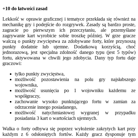
+10 do łatwości zasad
Lekkość w oprawie graficznej i tematyce przekłada się również na
mechanikę gry i podejście do rozgrywek. Zasady są bardzo proste,
zagracie po pierwszym ich przeczytaniu, ale przemyślane
zagrywanie kart wyrobicie sobie troszkę później. W grze gracze
walczą o punkty zwycięstwa za zdobywane forty, które przynoszą
punkty dodatnie lub ujemne. Dodatkową korzyścią, choć
jednorazową, jest specjalna zdolność danego typu (jest 5 typów)
fortu, aktywowana w chwili jego zdobycia. Dany typ fortu daje
graczowi:
tylko punkty zwycięstwa,
możliwość pozostawienia na polu gry najsłabszego
wojownika,
możliwość usunięcia po 1 wojowniku każdemu ze
współgraczy,
zachowanie wysoko punktującego fortu w zamian za
odrzucenie innego posiadanego,
możliwość natychmiastowej wygranej w przypadku
posiadania 3 kart o wartościach ujemnych.
Walka o forty odbywa się poprzez wyłożenie zakrytych kart przy
każdym z 6 odsłoniętych fortów. Każdy gracz dysponuje tym