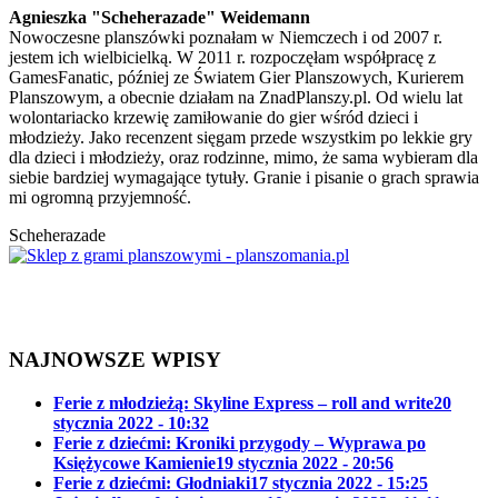
Agnieszka "Scheherazade" Weidemann
Nowoczesne planszówki poznałam w Niemczech i od 2007 r.
jestem ich wielbicielką. W 2011 r. rozpoczęłam współpracę z
GamesFanatic, później ze Światem Gier Planszowych, Kurierem
Planszowym, a obecnie działam na ZnadPlanszy.pl. Od wielu lat
wolontariacko krzewię zamiłowanie do gier wśród dzieci i
młodzieży. Jako recenzent sięgam przede wszystkim po lekkie gry
dla dzieci i młodzieży, oraz rodzinne, mimo, że sama wybieram dla
siebie bardziej wymagające tytuły. Granie i pisanie o grach sprawia
mi ogromną przyjemność.
Scheherazade
NAJNOWSZE WPISY
Ferie z młodzieżą: Skyline Express – roll and write
20
stycznia 2022 - 10:32
Ferie z dziećmi: Kroniki przygody – Wyprawa po
Księżycowe Kamienie
19 stycznia 2022 - 20:56
Ferie z dziećmi: Głodniaki
17 stycznia 2022 - 15:25