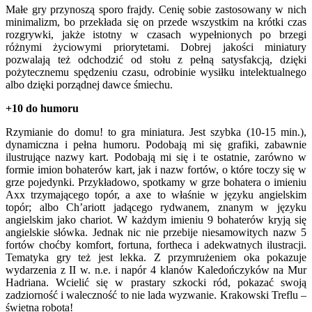
Małe gry przynoszą sporo frajdy. Cenię sobie zastosowany w nich
minimalizm, bo przekłada się on przede wszystkim na krótki czas
rozgrywki, jakże istotny w czasach wypełnionych po brzegi
różnymi życiowymi priorytetami. Dobrej jakości miniatury
pozwalają też odchodzić od stołu z pełną satysfakcją, dzięki
pożytecznemu spędzeniu czasu, odrobinie wysiłku intelektualnego
albo dzięki porządnej dawce śmiechu.
+10 do humoru
Rzymianie do domu! to gra miniatura. Jest szybka (10-15 min.),
dynamiczna i pełna humoru. Podobają mi się grafiki, zabawnie
ilustrujące nazwy kart. Podobają mi się i te ostatnie, zarówno w
formie imion bohaterów kart, jak i nazw fortów, o które toczy się w
grze pojedynki. Przykładowo, spotkamy w grze bohatera o imieniu
Axx trzymającego topór, a axe to właśnie w języku angielskim
topór; albo Ch’ariott jadącego rydwanem, znanym w języku
angielskim jako chariot. W każdym imieniu 9 bohaterów kryją się
angielskie słówka. Jednak nic nie przebije niesamowitych nazw 5
fortów choćby komfort, fortuna, fortheca i adekwatnych ilustracji.
Tematyka gry też jest lekka. Z przymrużeniem oka pokazuje
wydarzenia z II w. n.e. i napór 4 klanów Kaledończyków na Mur
Hadriana. Wcielić się w prastary szkocki ród, pokazać swoją
zadziorność i waleczność to nie lada wyzwanie. Krakowski Treflu –
świetna robota!