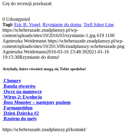
Grę do recenzji przekazał:
0
Udostępnień
Tagi:
Eric B. Vogel
,
Rzymianie do domu
,
Trefl Joker Line
https://scheherazade.znadplanszy.pl/wp-
content/uploads/sites/19/2016/03/rzymianie-1.jpg
619
1100
Agnieszka Weidemann
https://scheherazade.znadplanszy.pl/wp-
content/uploads/sites/19/2013/06/znadplanszy-scheherazade.png
Agnieszka Weidemann
2016-03-16 23:48:39
2021-01-16
19:15:30
Rzymianie do domu!
Artykuły, które również mogą się Tobie spodobać
Chmury
Banda stworów
Owce na manowce
Wirus 2: Ewolucja
Boss Monster – następny poziom
Farmageddon
Dzień Dziecka #2
Rzutem do mety
https://scheherazade.znadplanszy.pl/kontakt/