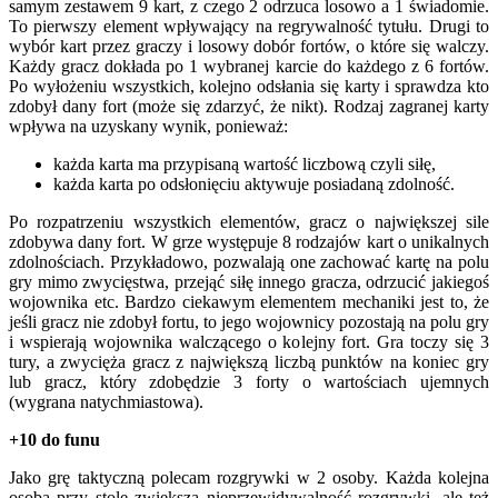
samym zestawem 9 kart, z czego 2 odrzuca losowo a 1 świadomie.
To pierwszy element wpływający na regrywalność tytułu. Drugi to
wybór kart przez graczy i losowy dobór fortów, o które się walczy.
Każdy gracz dokłada po 1 wybranej karcie do każdego z 6 fortów.
Po wyłożeniu wszystkich, kolejno odsłania się karty i sprawdza kto
zdobył dany fort (może się zdarzyć, że nikt). Rodzaj zagranej karty
wpływa na uzyskany wynik, ponieważ:
każda karta ma przypisaną wartość liczbową czyli siłę,
każda karta po odsłonięciu aktywuje posiadaną zdolność.
Po rozpatrzeniu wszystkich elementów, gracz o największej sile
zdobywa dany fort. W grze występuje 8 rodzajów kart o unikalnych
zdolnościach. Przykładowo, pozwalają one zachować kartę na polu
gry mimo zwycięstwa, przejąć siłę innego gracza, odrzucić jakiegoś
wojownika etc. Bardzo ciekawym elementem mechaniki jest to, że
jeśli gracz nie zdobył fortu, to jego wojownicy pozostają na polu gry
i wspierają wojownika walczącego o kolejny fort. Gra toczy się 3
tury, a zwycięża gracz z największą liczbą punktów na koniec gry
lub gracz, który zdobędzie 3 forty o wartościach ujemnych
(wygrana natychmiastowa).
+10 do funu
Jako grę taktyczną polecam rozgrywki w 2 osoby. Każda kolejna
osoba przy stole zwiększa nieprzewidywalność rozgrywki, ale też