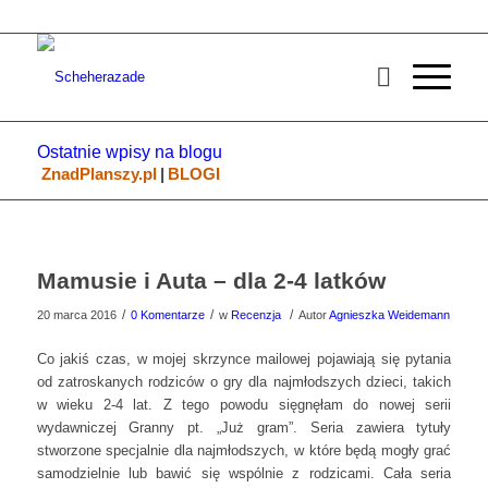
Ostatnie wpisy na blogu
ZnadPlanszy.pl
|
BLOGI
Mamusie i Auta – dla 2-4 latków
/
/
/
20 marca 2016
0 Komentarze
w
Recenzja
Autor
Agnieszka Weidemann
Co jakiś czas, w mojej skrzynce mailowej pojawiają się pytania
od zatroskanych rodziców o gry dla najmłodszych dzieci, takich
w wieku 2-4 lat. Z tego powodu sięgnęłam do nowej serii
wydawniczej Granny pt. „Już gram”. Seria zawiera tytuły
stworzone specjalnie dla najmłodszych, w które będą mogły grać
samodzielnie lub bawić się wspólnie z rodzicami. Cała seria