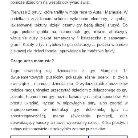
pomoże dzieciom na wesoło odkrywać świat.
Pierwsze 2 tytuły, które trafiły w moje ręce to Auta i Mamusie. W
pudełkach znajdziecie solidnie wykonane elementy, z grubej,
lakierowanej tektury, dzięki czemu gry będą dłużej służyć. Do
tego piękne grafiki na elementach gry, równie atrakcyjny
wizualnie duży plakat tematyczny i książeczka z zabawami-
grami. Każdy z tych tytułów to gra edukacyjna, podana w bardzo
ciekawej dla dzieci formie i sprawiająca im mnóstwo frajdy.
Czego uczą mamusie?
Tego dowiedzą się dzieciaczki z gry Mamusie. 12
dwuelementowych puzelków pokazuje różne scenki z życia
zwierzątek – mamusi i dzieciaczka. O wydarzeniach z puzzelków
rodzice mogą również przeczytać dzieciom z dołączonego do gry
plakatu. Elementami gry można bawić się na kilka sposobów. Po
prostu układać, łącząc w odpowiednie pary, albo zagrać w
zaproponowane w instrukcji gry: dobierankę (gra na
spostrzegawczość), memo (ćwiczenie pamięci), quiz
sprawdzający wiedzę a nawet wyobraźnię dzieci. Kilka prostych
zabaw niesamowicie uatrakcyjniło zestaw puzzelków.