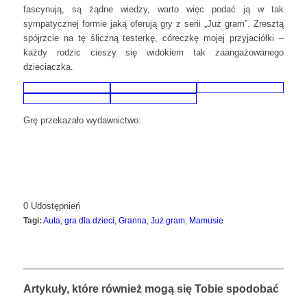
fascynują, są żądne wiedzy, warto więc podać ją w tak
sympatycznej formie jaką oferują gry z serii „Już gram”. Zresztą
spójrzcie na tę śliczną testerkę, córeczkę mojej przyjaciółki –
każdy rodzic cieszy się widokiem tak zaangażowanego
dzieciaczka.
Grę przekazało wydawnictwo:
0
Udostępnień
Tagi:
Auta
,
gra dla dzieci
,
Granna
,
Już gram
,
Mamusie
Artykuły, które również mogą się Tobie spodobać