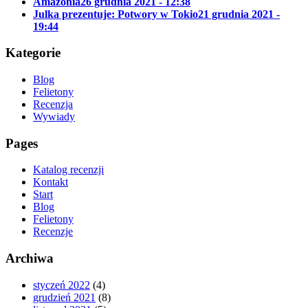
Amazonia
26 grudnia 2021 - 12:38
Julka prezentuje: Potwory w Tokio
21 grudnia 2021 -
19:44
Kategorie
Blog
Felietony
Recenzja
Wywiady
Pages
Katalog recenzji
Kontakt
Start
Blog
Felietony
Recenzje
Archiwa
styczeń 2022
(4)
grudzień 2021
(8)