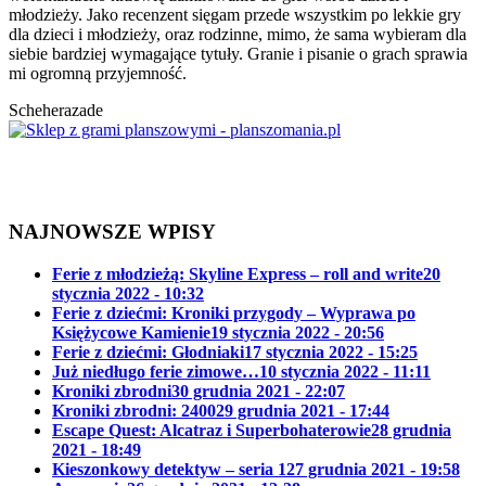
młodzieży. Jako recenzent sięgam przede wszystkim po lekkie gry
dla dzieci i młodzieży, oraz rodzinne, mimo, że sama wybieram dla
siebie bardziej wymagające tytuły. Granie i pisanie o grach sprawia
mi ogromną przyjemność.
Scheherazade
NAJNOWSZE WPISY
Ferie z młodzieżą: Skyline Express – roll and write
20
stycznia 2022 - 10:32
Ferie z dziećmi: Kroniki przygody – Wyprawa po
Księżycowe Kamienie
19 stycznia 2022 - 20:56
Ferie z dziećmi: Głodniaki
17 stycznia 2022 - 15:25
Już niedługo ferie zimowe…
10 stycznia 2022 - 11:11
Kroniki zbrodni
30 grudnia 2021 - 22:07
Kroniki zbrodni: 2400
29 grudnia 2021 - 17:44
Escape Quest: Alcatraz i Superbohaterowie
28 grudnia
2021 - 18:49
Kieszonkowy detektyw – seria 1
27 grudnia 2021 - 19:58