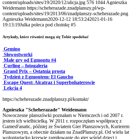
content/uploads/sites/19/2020/12/alicja.jpg
576
1044
Agnieszka
Weidemann
https://scheherazade.znadplanszy.pl/wp-
content/uploads/sites/19/2013/06/znadplanszy-scheherazade.png
Agnieszka Weidemann
2020-12-12 18:53:24
2021-01-16
19:13:19
Julka poleca pod choinkę #5
Artykuły, które również mogą się Tobie spodobać
Gemino
Słowostworki
Małe gry od Egmontu #4
Curling – fotogaleria
Grand Prix – Ostatnia prosta
Tydzień z Egmontem: El Gaucho
Escape Quest: Alcatraz i Superbohaterowie
Lekcja 4
https://scheherazade.znadplanszy.pl/kontakt/
Agnieszka "Scheherazade" Weidemann
Nowoczesne planszówki poznałam w Niemczech i od 2007 r.
jestem ich wielbicielką. W 2011 r. rozpoczęłam współpracę z
GamesFanatic, później ze Światem Gier Planszowych, Kurierem
Planszowym, a obecnie działam na ZnadPlanszy.pl. Od wielu lat
wolontariacko krzewię zamiłowanie do gier wśród dzieci i