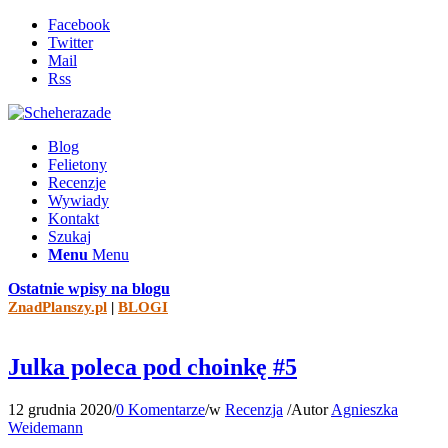
Facebook
Twitter
Mail
Rss
Blog
Felietony
Recenzje
Wywiady
Kontakt
Szukaj
Menu
Menu
Ostatnie wpisy na blogu
ZnadPlanszy.pl
|
BLOGI
Julka poleca pod choinkę #5
12 grudnia 2020
/
0 Komentarze
/
w
Recenzja
/
Autor
Agnieszka
Weidemann