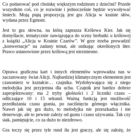
Co podarować pod choinkę większym rodzinom z dziećmi? Przede
wszystkim coś, co je rozwinie i jednocześnie będzie wywoływać
śmiech. Moją piątą propozycją jest gra Alicja w krainie słów,
wydana przez Egmont.
Jest to gra słowna, na którą zaprasza Królowa Kier. Jak się
domyślacie, tematycznie nawiązująca do sceny herbatki u królowej
z książki „Alicja w Krainie Czarów”. W grze trzeba prowadzić
„konwersacje” na zadany temat, ale unikając określonych liter.
Prawo ustanowione przez królową jest niezmienne.
Oprawa graficzna kart i innych elementów wprowadza nas w
zaczarowany świat Alicji. Najbardziej klimatycznym elementem jest
czasomierz w kształcie… czajnika. Wydobywająca się z niego
melodyjka jest przyjemna dla ucha. Czajnik jest bardzo dobrze
zaprojektowany: ma 2 tryby głośności i 2 liczniki czasu –
odliczające 10 i 15 sekund. Ważną funkcją jest możliwość
przedłużania czasu grania, po naciśnięciu górnego włącznika.
Nawet jak się gra dużo, to melodyjka nie przeszkadza i nie
denerwuje, ale to pewnie zależy od gustu i czasu używania. Tak czy
siak, pamiętajcie, co za dużo to niezdrowo.
Gra toczy się przez tyle rund ilu jest graczy, ale się założę, że