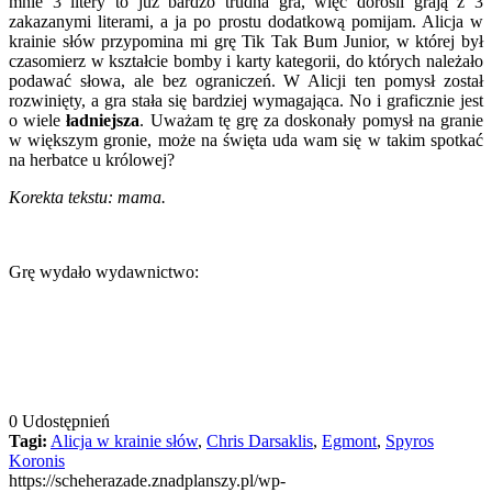
mnie 3 litery to już bardzo trudna gra, więc dorośli grają z 3
zakazanymi literami, a ja po prostu dodatkową pomijam. Alicja w
krainie słów przypomina mi grę Tik Tak Bum Junior, w której był
czasomierz w kształcie bomby i karty kategorii, do których należało
podawać słowa, ale bez ograniczeń. W Alicji ten pomysł został
rozwinięty, a gra stała się bardziej wymagająca. No i graficznie jest
o wiele
ładniejsza
. Uważam tę grę za doskonały pomysł na granie
w większym gronie, może na święta uda wam się w takim spotkać
na herbatce u królowej?
Korekta tekstu: mama.
Grę wydało wydawnictwo:
0
Udostępnień
Tagi:
Alicja w krainie słów
,
Chris Darsaklis
,
Egmont
,
Spyros
Koronis
https://scheherazade.znadplanszy.pl/wp-