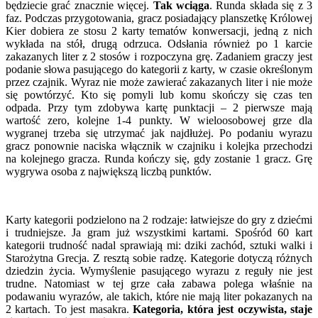
będziecie grać znacznie więcej.
Tak wciąga
. Runda składa się z 3
faz. Podczas przygotowania, gracz posiadający planszetkę Królowej
Kier dobiera ze stosu 2 karty tematów konwersacji, jedną z nich
wykłada na stół, drugą odrzuca. Odsłania również po 1 karcie
zakazanych liter z 2 stosów i rozpoczyna grę. Zadaniem graczy jest
podanie słowa pasującego do kategorii z karty, w czasie określonym
przez czajnik. Wyraz nie może zawierać zakazanych liter i nie może
się powtórzyć. Kto się pomyli lub komu skończy się czas ten
odpada. Przy tym zdobywa kartę punktacji – 2 pierwsze mają
wartość zero, kolejne 1-4 punkty. W wieloosobowej grze dla
wygranej trzeba się utrzymać jak najdłużej. Po podaniu wyrazu
gracz ponownie naciska włącznik w czajniku i kolejka przechodzi
na kolejnego gracza. Runda kończy się, gdy zostanie 1 gracz. Grę
wygrywa osoba z największą liczbą punktów.
Karty kategorii podzielono na 2 rodzaje: łatwiejsze do gry z dziećmi
i trudniejsze. Ja gram już wszystkimi kartami. Spośród 60 kart
kategorii trudność nadal sprawiają mi: dziki zachód, sztuki walki i
Starożytna Grecja. Z resztą sobie radzę. Kategorie dotyczą różnych
dziedzin życia. Wymyślenie pasującego wyrazu z reguły nie jest
trudne. Natomiast w tej grze cała zabawa polega właśnie na
podawaniu wyrazów, ale takich, które nie mają liter pokazanych na
2 kartach. To jest masakra.
Kategoria, która jest oczywista, staje