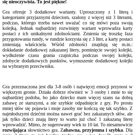
się nieoczywista. To jest piękne!
Gra oferuje 3 dodatkowe warianty. Uproszczony z 1 literą i
kategoriami przyjaznymi dzieciom, szalony z więcej niż 3 literami,
podczas, którego trzeba nawet uważać co się mówi poza swoją
kolejką. Jednak najbardziej rozwinięty wariant wprowadza karty
postaci z ich unikalnymi zdolnościami. Zmienia się troszkę faza
przygotowania rundy, w rundzie korzysta się z 3 liter, a karty postaci
zmieniają właściciela. Wśród zdolności znajdują się m.in.:
dokładanie dodatkowej zakazanej litery, pominięcie swojej kolejki,
wydłużenie czasu grania czajniczka podczas swojej kolejki,
zdobycie dodatkowych punktów, wymuszenie dodatkowej kolejki
na wybranym przeciwniku.
Gra przeznaczona jest dla 3-8 osób i najwięcej emocji przynosi w
większym gronie. Działa dobrze również w 3 osoby i mnie to się
najbardziej podoba, bo jako dziecko mam więcej szans na dobrą
zabawę ze starszymi, a nie szybkie odpadnięcie z gry. Po prostu
mniej słów się pojawia i moje zasoby nie kończą się tak szybko. Z
najmłodszymi dziećmi można nawet grać bez zakazanych słów, ale
jak tylko dzieci znają litery to warto już choć 1 zakazaną literę
wprowadzić. Mimo, że sugerowany wiek to 10 lat. To niesamowicie
rozwijająca
słownictwo gra. Z
abawna, przyjemna i szybka
. Dla