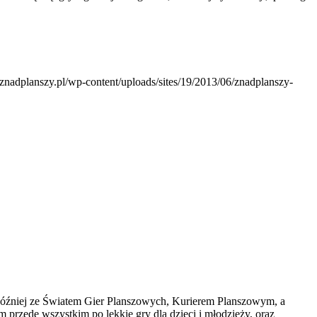
.znadplanszy.pl/wp-content/uploads/sites/19/2013/06/znadplanszy-
później ze Światem Gier Planszowych, Kurierem Planszowym, a
 przede wszystkim po lekkie gry dla dzieci i młodzieży, oraz