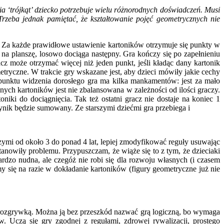
ia ‘trójkąt’ dziecko potrzebuje wielu różnorodnych doświadczeń. Musi
 Trzeba jednak pamiętać, że kształtowanie pojęć geometrycznych nie
. Za każde prawidłowe ustawienie kartoników otrzymuje się punkty w
 na planszę, losowo dociąga następny. Gra kończy się po zapełnieniu
z może otrzymać więcej niż jeden punkt, jeśli kładąc dany kartonik
tryczne. W trakcie gry wskazane jest, aby dzieci mówiły jakie cechy
punktu widzenia dorosłego gra ma kilka mankamentów: jest za mało
anych kartoników jest nie zbalansowana w zależności od ilości graczy.
iki do dociągnięcia. Tak też ostatni gracz nie dostaje na koniec 1
h wynik będzie sumowany. Ze starszymi dziećmi gra przebiega i
ymi od około 3 do ponad 4 lat, lepiej zmodyfikować reguły usuwając
tanowiły problemu. Przypuszczam, że wiąże się to z tym, że dzieciaki
zo nudna, ale czegóż nie robi się dla rozwoju własnych (i czasem
y się na razie w dokładanie kartoników (figury geometryczne już nie
 rozgrywką. Można ją bez przeszkód nazwać grą logiczną, bo wymaga
. Uczą się gry zgodnej z regułami, zdrowej rywalizacji, prostego