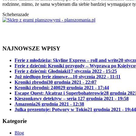
rodzinne, mimo, że sama wybieram dla siebie bardziej wymagające ty
Scheherazade
NAJNOWSZE WPISY
Ferie z młodzieżą: Skyline Express – roll and write
20 stycz
Ferie z dziećmi: Kroniki przygody – Wyprawa po Księżyc
Ferie z dziećmi: Głodniaki
17 stycznia 2022 - 15:25
Już niedługo ferie zimowe…
10 stycznia 2022 - 11:11
Kroniki zbrodni
30 grudnia 2021 - 22:07
Kroniki zbrodni: 2400
29 grudnia 2021 - 17:44
Escape Quest: Alcatraz i Superbohaterowie
28 grudnia 2021
Kieszonkowy detektyw – seria 1
27 grudnia 2021 - 19:58
Amazonia
26 grudnia 2021 - 12:38
Julka prezentuje: Potwory w Tokio
21 grudnia 2021 - 19:44
Kategorie
Blog