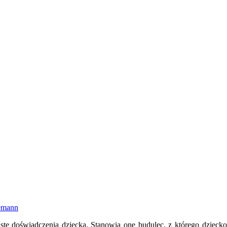
emann
e doświadczenia dziecka. Stanowią one budulec, z którego dziecko tw