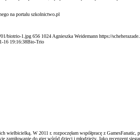
ego na portalu szkolnictwo.pl
01/biotrio-1.jpg
656
1024
Agnieszka Weidemann
https://scheherazade
1-16 19:16:38
Bio-Trio
ch wielbicielką. W 2011 r. rozpoczęłam współpracę z GamesFanatic, 
ię zamiłowanie do gier wśród dzieci i młodzieży. Jako recenzent sięgam