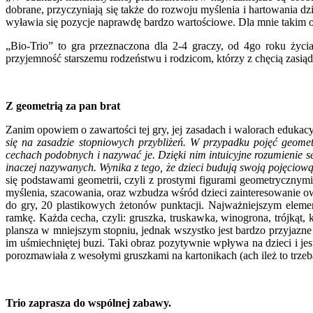
dobrane, przyczyniają się także do rozwoju myślenia i hartowania dz
wyławia się pozycje naprawdę bardzo wartościowe. Dla mnie takim od
„Bio-Trio” to gra przeznaczona dla 2-4 graczy, od 4go roku życ
przyjemność starszemu rodzeństwu i rodzicom, którzy z chęcią zasią
Z geometrią za pan brat
Zanim opowiem o zawartości tej gry, jej zasadach i walorach edukacy
się na zasadzie stopniowych przybliżeń. W przypadku pojęć geome
cechach podobnych i nazywać je. Dzięki nim intuicyjne rozumienie se
inaczej nazywanych. Wynika z tego, że dzieci budują swoją pojęciow
się podstawami geometrii, czyli z prostymi figurami geometryczny
myślenia, szacowania, oraz wzbudza wśród dzieci zainteresowanie 
do gry, 20 plastikowych żetonów punktacji. Najważniejszym eleme
ramkę. Każda cecha, czyli: gruszka, truskawka, winogrona, trójkąt,
plansza w mniejszym stopniu, jednak wszystko jest bardzo przyjazne
im uśmiechniętej buzi. Taki obraz pozytywnie wpływa na dzieci i j
porozmawiała z wesołymi gruszkami na kartonikach (ach ileż to trze
Trio zaprasza do wspólnej zabawy.