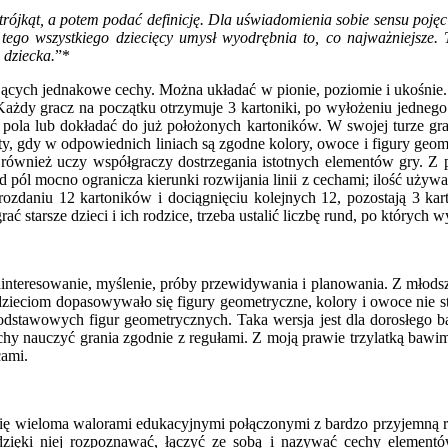
trójkąt, a potem podać definicję. Dla uświadomienia sobie sensu pojęc
 tego wszystkiego dziecięcy umysł wyodrębnia to, co najważniejsze.
 dziecka.
”*
dających jednakowe cechy. Można układać w pionie, poziomie i ukośnie
Każdy gracz na początku otrzymuje 3 kartoniki, po wyłożeniu jednego
 pola lub dokładać do już położonych kartoników. W swojej turze grac
y, gdy w odpowiednich liniach są zgodne kolory, owoce i figury geome
 również uczy współgraczy dostrzegania istotnych elementów gry. Z 
d pól mocno ogranicza kierunki rozwijania linii z cechami; ilość używ
aniu 12 kartoników i dociągnięciu kolejnych 12, pozostają 3 karton
rać starsze dzieci i ich rodzice, trzeba ustalić liczbę rund, po któryc
ainteresowanie, myślenie, próby przewidywania i planowania. Z młodsz
 dzieciom dopasowywało się figury geometryczne, kolory i owoce nie s
tawowych figur geometrycznych. Taka wersja jest dla dorosłego bard
chy nauczyć grania zgodnie z regułami. Z moją prawie trzylatką bawim
cami.
je się wieloma walorami edukacyjnymi połączonymi z bardzo przyjemną
dzięki niej rozpoznawać, łączyć ze sobą i nazywać cechy elementów