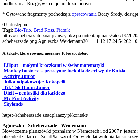
podliczania. Rozgrywka daje im dużo radości.
* Cytowane fragmenty pochodzą z
opracowania
Beaty Środy, dostępn
0
Udostępnień
Tagi:
Bio-Trio
,
Brad Ross
,
Piatnik
https://scheherazade.znadplanszy.pl/wp-content/uploads/sites/19/2020/
scheherazade.png
Agnieszka Weidemann
2011-11-12 17:24:54
2021-0
Artykuły, które również mogą się Tobie spodobać
Liliput – małymi kroczkami w świat matematyki
Monkey business – press your luck dla dzieci wg dr Knizia
Activity Junior
Julka odpakowuje: Kokopelli
Tik Tak Buum Junior
Digit – pentastiki dla każdego
My First Activity
Skylands
https://scheherazade.znadplanszy.pl/kontakt/
Agnieszka "Scheherazade" Weidemann
Nowoczesne planszówki poznałam w Niemczech i od 2007 r. jestem i
obecnie działam na ZnadPlanszy.pl. Od wielu lat wolontariacko krzew