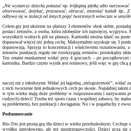
„
Nie wystarczy dziecku pokazać np. trójkątną płytkę albo narysować 
obserwować, dotykać, przesuwać, obracać, zmieniać kształt itp.. Z
odbywa się w izolacji od innych pojęć tworzonych wówczas w umyśle
Celem gry jest ułożenie na planszy 3 elementów obok siebie, posia
postaci żetonów, a osoba, która zdobędzie ich najwięcej, wygrywa. 
wszystkich wolnych pól na planszy. Kartoniki można kłaść na puste
dopasował więcej niż jedną cechę. Maksymalnie uzyskuje się 3 punkt
dopasowują. Sprzyja to koncentracji i właściwemu rozumowaniu, a
żetonów punktacji; reguły nie rozstrzygają remisów; prostokątny ukła
Ten ostatni mankament widać przy 4 graczach – po początkowym rozd
kartonika. Bardzo często wynik jest remisowy, jeśli więc w grę chcą g
naczej niż z młodszymi. Widać jej łagodną „mózgożerność”, widać z
z nich tworzenie linii jednakowych cech po skosie. Najsłabiej takim
w tym wieku mają duże problemy w rozpoznawaniu i nazywaniu pods
cudzych) dzieci! Trzeba też sporo czasu i wspólnej zabawy, by malu
są problemem), bez punktacji i dociągania. No i w pogaduchy z owo
Podsumowanie
Bio-Trio jest prostą grą dla dzieci w wieku przedszkolnym. Cechu
wysiłku umysłowego, ale też spostrzegawczości. Dzieci uczą się 