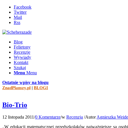
Facebook
Twitter
Mail
Rss
Blog
Felietony
Recenzje
Wywiady
Kontakt
Szukaj
Menu
Menu
Ostatnie wpisy na blogu
ZnadPlanszy.pl
|
BLOGI
Bio-Trio
12 listopada 2011
/
0 Komentarze
/
w
Recenzja
/
Autor
Agnieszka Weid
„W edukacji matematycznej przedszkolaków najważniejsze są osobist