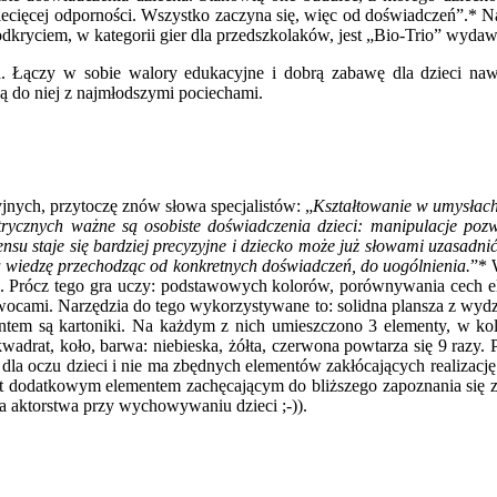
iecięcej odporności. Wszystko zaczyna się, więc od doświadczeń”.* Na 
kryciem, w kategorii gier dla przedszkolaków, jest „Bio-Trio” wydaw
ia. Łączy w sobie walory edukacyjne i dobrą zabawę dla dzieci naw
dą do niej z najmłodszymi pociechami.
jnych, przytoczę znów słowa specjalistów: „
Kształtowanie w umysłach
trycznych ważne są osobiste doświadczenia dzieci: manipulacje poz
nsu staje się bardziej precyzyjne i dziecko może już słowami uzasadni
ą wiedzę przechodząc od konkretnych doświadczeń, do uogólnienia.
”* 
mi. Prócz tego gra uczy: podstawowych kolorów, porównywania cech el
owocami. Narzędzia do tego wykorzystywane to: solidna plansza z wyd
ntem są kartoniki. Na każdym z nich umieszczono 3 elementy, w kole
 kwadrat, koło, barwa: niebieska, żółta, czerwona powtarza się 9 raz
 dla oczu dzieci i nie ma zbędnych elementów zakłócających realizac
est dodatkowym elementem zachęcającym do bliższego zapoznania się 
ba aktorstwa przy wychowywaniu dzieci ;-)).