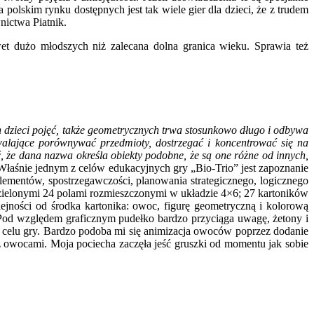
polskim rynku dostępnych jest tak wiele gier dla dzieci, że z trudem
nictwa Piatnik.
et dużo młodszych niż zalecana dolna granica wieku. Sprawia też
 dzieci pojęć, także geometrycznych trwa stosunkowo długo i odbywa
walające porównywać przedmioty, dostrzegać i koncentrować się na
ć, że dana nazwa określa obiekty podobne, że są one różne od innych,
Właśnie jednym z celów edukacyjnych gry „Bio-Trio” jest zapoznanie
ementów, spostrzegawczości, planowania strategicznego, logicznego
zielonymi 24 polami rozmieszczonymi w układzie 4×6; 27 kartoników
jności od środka kartonika: owoc, figurę geometryczną i kolorową
y. Pod względem graficznym pudełko bardzo przyciąga uwagę, żetony i
ję celu gry. Bardzo podoba mi się animizacja owoców poprzez dodanie
z owocami. Moja pociecha zaczęła jeść gruszki od momentu jak sobie