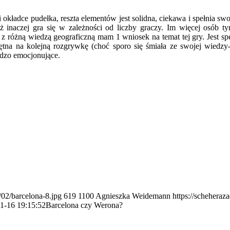
kładce pudełka, reszta elementów jest solidna, ciekawa i spełnia swoj
eż inaczej gra się w zależności od liczby graczy. Im więcej osób t
z różną wiedzą geograficzną mam 1 wniosek na temat tej gry. Jest spec
ętna na kolejną rozgrywkę (choć sporo się śmiała ze swojej wiedzy
rdzo emocjonujące.
/02/barcelona-8.jpg
619
1100
Agnieszka Weidemann
https://scheheraz
1-16 19:15:52
Barcelona czy Werona?