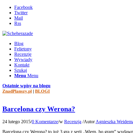
Facebook
Twitter
Mail
Rss
Blog
Felietony
Recenzje
Wywiady
Kontakt
Szukaj
Menu
Menu
Ostatnie wpisy na blogu
ZnadPlanszy.pl
|
BLOGI
Barcelona czy Werona?
24 lutego 2015
/
0 Komentarze
/
w
Recenzja
/
Autor
Agnieszka Weidem
Barcelona czy Werona? to już 3 gra z serii „Wiem, bo gram” wydawn