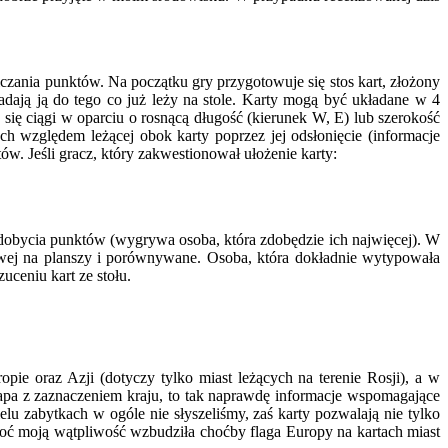
iczania punktów. Na początku gry przygotowuje się stos kart, złożony
adają ją do tego co już leży na stole. Karty mogą być układane w 4
się ciągi w oparciu o rosnącą długość (kierunek W, E) lub szerokość
ch względem leżącej obok karty poprzez jej odsłonięcie (informacje
ów. Jeśli gracz, który zakwestionował ułożenie karty:
do zdobycia punktów (wygrywa osoba, która zdobędzie ich najwięcej). W
towej na planszy i porównywane. Osoba, która dokładnie wytypowała
uceniu kart ze stołu.
ie oraz Azji (dotyczy tylko miast leżących na terenie Rosji), a w
 mapa z zaznaczeniem kraju, to tak naprawdę informacje wspomagające
elu zabytkach w ogóle nie słyszeliśmy, zaś karty pozwalają nie tylko
hoć moją wątpliwość wzbudziła choćby flaga Europy na kartach miast