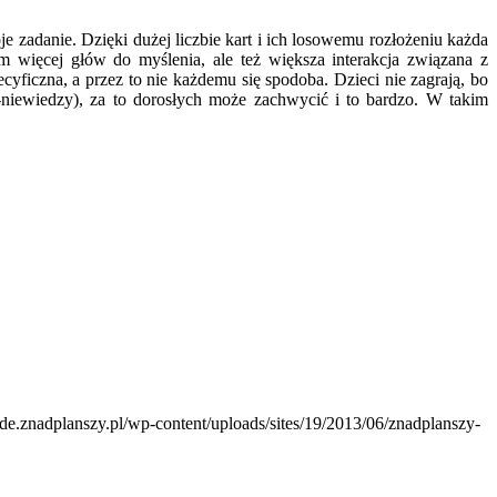
e zadanie. Dzięki dużej liczbie kart i ich losowemu rozłożeniu każda
ym więcej głów do myślenia, ale też większa interakcja związana z
yficzna, a przez to nie każdemu się spodoba. Dzieci nie zagrają, bo
-niewiedzy), za to dorosłych może zachwycić i to bardzo. W takim
ade.znadplanszy.pl/wp-content/uploads/sites/19/2013/06/znadplanszy-