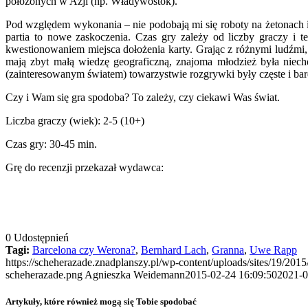
położonych w Azji (np. Władywostok).
Pod względem wykonania – nie podobają mi się roboty na żetonach i o
partia to nowe zaskoczenia. Czas gry zależy od liczby graczy i t
kwestionowaniem miejsca dołożenia karty. Grając z różnymi ludźmi, 
mają zbyt małą wiedzę geograficzną, znajoma młodzież była niech
(zainteresowanym światem) towarzystwie rozgrywki były częste i ba
Czy i Wam się gra spodoba? To zależy, czy ciekawi Was świat.
Liczba graczy (wiek): 2-5 (10+)
Czas gry: 30-45 min.
Grę do recenzji przekazał wydawca:
0
Udostępnień
Tagi:
Barcelona czy Werona?
,
Bernhard Lach
,
Granna
,
Uwe Rapp
https://scheherazade.znadplanszy.pl/wp-content/uploads/sites/19/2015
scheherazade.png
Agnieszka Weidemann
2015-02-24 16:09:50
2021-0
Artykuły, które również mogą się Tobie spodobać