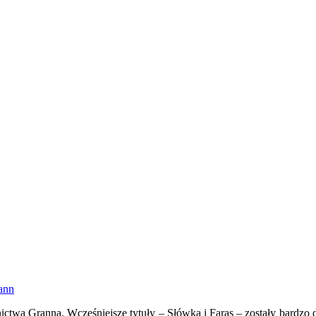
ann
ictwa Granna. Wcześniejsze tytuły – Słówka i Faras – zostały bardz