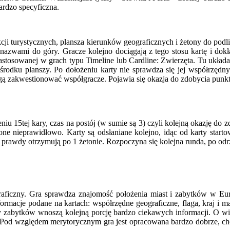
ardzo specyficzna.
kcji turystycznych, plansza kierunków geograficznych i żetony do podl
nazwami do góry. Gracze kolejno dociągają z tego stosu kartę i dokł
astosowanej w grach typu Timeline lub Cardline: Zwierzęta. Tu układa 
środku planszy. Po dołożeniu karty nie sprawdza się jej współrzędny
mogą zakwestionować współgracze. Pojawia się okazja do zdobycia punkt
ożeniu 15tej kary, czas na postój (w sumie są 3) czyli kolejną okazję 
żone nieprawidłowo. Karty są odsłaniane kolejno, idąc od karty star
i prawdy otrzymują po 1 żetonie. Rozpoczyna się kolejna runda, po odrz
raficzny. Gra sprawdza znajomość położenia miast i zabytków w Europ
formacje podane na kartach: współrzędne geograficzne, flaga, kraj i
arty zabytków wnoszą kolejną porcję bardzo ciekawych informacji. O wi
ich. Pod względem merytorycznym gra jest opracowana bardzo dobrze, c