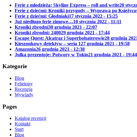
Ferie z młodzieżą: Skyline Express – roll and write
20 stycz
Ferie z dziećmi: Kroniki przygody – Wyprawa po Księżyc
Ferie z dziećmi: Głodniaki
17 stycznia 2022 - 15:25
Już niedługo ferie zimowe…
10 stycznia 2022 - 11:11
Kroniki zbrodni
30 grudnia 2021 - 22:07
Kroniki zbrodni: 2400
29 grudnia 2021 - 17:44
Escape Quest: Alcatraz i Superbohaterowie
28 grudnia 2021
Kieszonkowy detektyw – seria 1
27 grudnia 2021 - 19:58
Amazonia
26 grudnia 2021 - 12:38
Julka prezentuje: Potwory w Tokio
21 grudnia 2021 - 19:44
Kategorie
Blog
Felietony
Recenzja
Wywiady
Pages
Katalog recenzji
Kontakt
Start
Blog