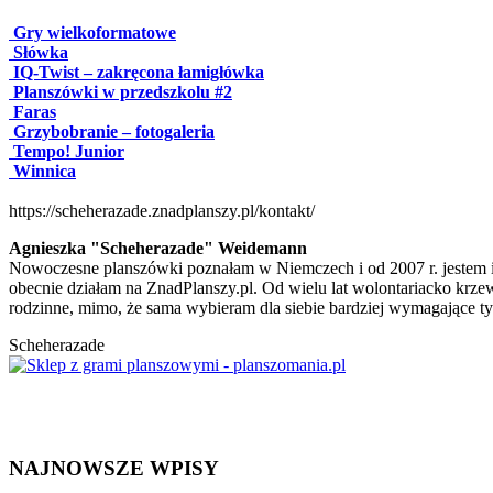
Gry wielkoformatowe
Słówka
IQ-Twist – zakręcona łamigłówka
Planszówki w przedszkolu #2
Faras
Grzybobranie – fotogaleria
Tempo! Junior
Winnica
https://scheherazade.znadplanszy.pl/kontakt/
Agnieszka "Scheherazade" Weidemann
Nowoczesne planszówki poznałam w Niemczech i od 2007 r. jestem i
obecnie działam na ZnadPlanszy.pl. Od wielu lat wolontariacko krzew
rodzinne, mimo, że sama wybieram dla siebie bardziej wymagające ty
Scheherazade
NAJNOWSZE WPISY