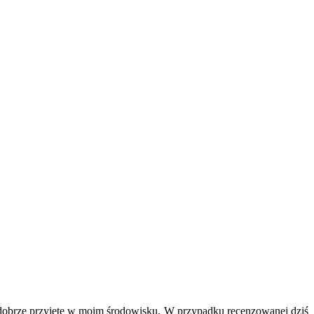
o dobrze przyjęte w moim środowisku. W przypadku recenzowanej dziś