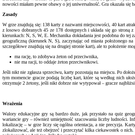
nowości miałam pewne obawy o jej uniwersalność. Gra okazała się b
Zasady
W grze znajdują się: 138 karty z nazwami miejscowości, 40 kart atra
z losowo dobranych 45 ze 178 dostępnych i układa się go stroną z 
kierunkach: N, S, W, E. Mechanika dokładania jest podobna do tej z
geograficzną (kierunek N, S), zaczynając od miasta położonego na 
szczegółowe znajdują się na drugiej stronie kart), ale to położenie 
ma rację, to zdobywa żeton od przeciwnika,
nie ma racji, to oddaje żeton przeciwnikowi.
Jeśli nikt nie zgłasza sprzeciwu, karty pozostają na miejscu. Po doł
tym momencie gracze podają liczbę kart, które są według nich uło
otrzymuje 2 żetony, jeśli nikt dobrze nie wytypował – gracze najbliżs
Wrażenia
Walory edukacyjne gry są bardzo duże, jak przystało na quiz geog
wariancie gry – również umiejętność szacowania liczby ludności. In
lokalizację – w grze liczy się ogólna orientacja, a nie precyzja. K
zlokalizować, ale też obejrzeć i przeczytać kilka ciekawostek o n