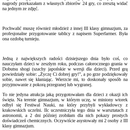
nagrody przekazałam z własnych zbiorów 24 gry, co zresztą widać
na jednym ze zdjęć.
Pochwalić muszę również młodzież z innej III klasy gimnazjum, za
profesjonalne przygotowanie tablicy z napisem Superfarmer. Była
ona ozdobą turnieju.
Jedną z największych radości dzisiejszego dnia było coś, co
nauczyłam dzieci w zeszłym roku, podczas całorocznego grania w
Dobutsu shogi (szachy japońskie w wersji dla dzieci). Przed grą
powiedziały sobie: „Życzę Ci dobrej gry!”, a po grze podziękowały
sobie, nawet się kłaniając. Wierzcie mi, to doskonały sposób na
przyjmowanie z pokorą przegranej lub wygranej.
To nie jedyna atrakcja jaką przygotowałam dla dzieci z okazji ich
święta. Na terenie gimnazjum, w którym uczę, w miniony wtorek
odbył się Festiwal Nauki, na który przybyli wykładowcy z
krakowskich uczelni. IIc uczestniczyła tego dnia w warsztatach z
astronomii, a 2 dni później zrobiłam dla nich pokazy prostych
doświadczeń chemicznych. Oczywiście asystowały mi 2 osoby z III
klasy gimnazjum.