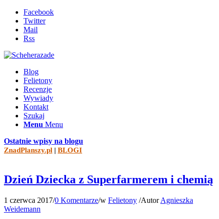
Facebook
Twitter
Mail
Rss
Blog
Felietony
Recenzje
Wywiady
Kontakt
Szukaj
Menu
Menu
Ostatnie wpisy na blogu
ZnadPlanszy.pl
|
BLOGI
Dzień Dziecka z Superfarmerem i chemią
1 czerwca 2017
/
0 Komentarze
/
w
Felietony
/
Autor
Agnieszka
Weidemann