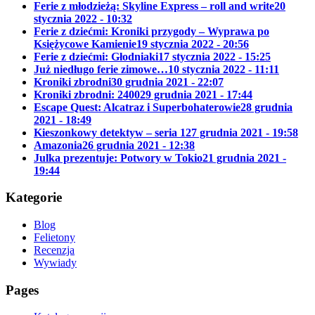
Ferie z młodzieżą: Skyline Express – roll and write
20
stycznia 2022 - 10:32
Ferie z dziećmi: Kroniki przygody – Wyprawa po
Księżycowe Kamienie
19 stycznia 2022 - 20:56
Ferie z dziećmi: Głodniaki
17 stycznia 2022 - 15:25
Już niedługo ferie zimowe…
10 stycznia 2022 - 11:11
Kroniki zbrodni
30 grudnia 2021 - 22:07
Kroniki zbrodni: 2400
29 grudnia 2021 - 17:44
Escape Quest: Alcatraz i Superbohaterowie
28 grudnia
2021 - 18:49
Kieszonkowy detektyw – seria 1
27 grudnia 2021 - 19:58
Amazonia
26 grudnia 2021 - 12:38
Julka prezentuje: Potwory w Tokio
21 grudnia 2021 -
19:44
Kategorie
Blog
Felietony
Recenzja
Wywiady
Pages