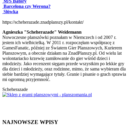
M/S Batory
Barcelona czy Werona?
Słówka
https://scheherazade.znadplanszy.pl/kontakt/
Agnieszka "Scheherazade" Weidemann
Nowoczesne planszówki poznałam w Niemczech i od 2007 r.
jestem ich wielbicielką. W 2011 r. rozpoczęłam współpracę z
GamesFanatic, później ze Światem Gier Planszowych, Kurierem
Planszowym, a obecnie działam na ZnadPlanszy.pl. Od wielu lat
wolontariacko krzewię zamiłowanie do gier wśród dzieci i
młodzieży. Jako recenzent sięgam przede wszystkim po lekkie gry
dla dzieci i młodzieży, oraz rodzinne, mimo, że sama wybieram dla
siebie bardziej wymagające tytuły. Granie i pisanie o grach sprawia
mi ogromną przyjemność.
Scheherazade
NAJNOWSZE WPISY