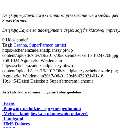
Dziękuję wydawnictwu Granna za przekazanie we wrześniu gier
SuperFarmer.
Dziękuję Edycie za udostępnienie części zdjęć z klasowej imprezy.
0
Udostępnień
Tagi:
Granna
,
SuperFarmer
,
turniej
https://scheherazade.znadplanszy.pl/wp-
content/uploads/sites/19/2017/06/dziendziecka-1b-1024x768.jpg
768
1024
Agnieszka Weidemann
https://scheherazade.znadplanszy.pl/wp-
content/uploads/sites/19/2013/06/znadplanszy-scheherazade.png
Agnieszka Weidemann
2017-06-01 20:46:43
2021-01-16
19:14:54
Dzień Dziecka z Superfarmerem i chemią
Artykuły, które również mogą się Tobie spodobać
Faras
Pingwiny na lodzie – sprytne pentomino
Metro – łamigłówka o planowaniu połączeń
Łamigami
HMS Dolores