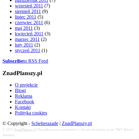
październik 2011
(7)
wrzesień 2011
(7)
sierpień 2011
(9)
lipiec 2011
(5)
czerwiec 2011
(6)
maj 2011
(3)
kwiecień 2011
(3)
marzec 2011
(2)
luty 2011
(2)
styczeń 2011
(1)
Subscribe
to RSS Feed
ZnadPlanszy.pl
O projekcie
Blogi
Reklama
Facebook
Kontakt
Polityka cookies
© Copyright -
Scheherazade
|
ZnadPlanszy.pl
© 2013
ZnadPlanszy.pl
Wszystkie prawa zastrzeżone | Serwis stworzony przez T&Y Board
Solution