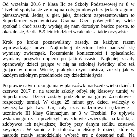
Od września 2016 r. klasa IIc ze Szkoły Podstawowej nr 8 w
Trzebini spotyka się ze mną na cotygodniowych zajęciach z grami
planszowymi. Jedną z gier, jaką dzieciom zaprezentowałam to
Superfarmer wydawnictwa Granna. Grze poświęciliśmy wiele
spotkań i choć zasady wydają się nam dorosłym bardzo proste, to
okazało się, że dla 8-9 letnich dzieci wcale nie są takie oczywiste.
Krok po kroku poznawaliśmy zasady, za każdym razem
wprowadzając nowe. Najtrudniej dzieciom było nauczyć się
wymiany zwierzątek. Rozumienie konieczności i opłacalności
wymiany przyszło dopiero po jakimś czasie. Najlepiej zasady
opanowały dzieci grające w nią na szkolnej świetlicy, albo też
grające w domu. Wiecie, praktyka czyni mistrza, zresztą jak w
każdym szkolnym przedmiocie czy dziedzinie życia.
Po prawie całym roku grania w planszówki nadszedł wielki dzień. 1
czerwca 2017 r., na terenie szkoły odbył się klasowy turniej w
Superfarmera. Dzieci zostały podzielone na grupy 4-osobowe i
rozpoczęły turniej. W ciągu 25 minut gry, dzieci walczyły o
zwierzątka jak lwy. Grę cały czas nadzorowali sędziowie –
uczniowie III klasy Gimnazjum nr 3 w Trzebini. Po upływie
wskazanego czasu przeliczyliśmy zdobyte zwierzątka na króliki, a
zdobywca ich największej liczby przy danym stoliku zostawał
zwycięzcą. W sumie z 6 stolików mieliśmy 6 dzieci, które w
nagrodę mogły samodzielnie wybrać grę z dostępnej puli. Na