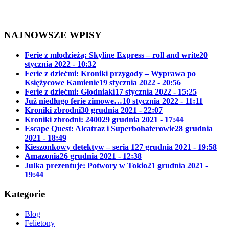
NAJNOWSZE WPISY
Ferie z młodzieżą: Skyline Express – roll and write
20
stycznia 2022 - 10:32
Ferie z dziećmi: Kroniki przygody – Wyprawa po
Księżycowe Kamienie
19 stycznia 2022 - 20:56
Ferie z dziećmi: Głodniaki
17 stycznia 2022 - 15:25
Już niedługo ferie zimowe…
10 stycznia 2022 - 11:11
Kroniki zbrodni
30 grudnia 2021 - 22:07
Kroniki zbrodni: 2400
29 grudnia 2021 - 17:44
Escape Quest: Alcatraz i Superbohaterowie
28 grudnia
2021 - 18:49
Kieszonkowy detektyw – seria 1
27 grudnia 2021 - 19:58
Amazonia
26 grudnia 2021 - 12:38
Julka prezentuje: Potwory w Tokio
21 grudnia 2021 -
19:44
Kategorie
Blog
Felietony