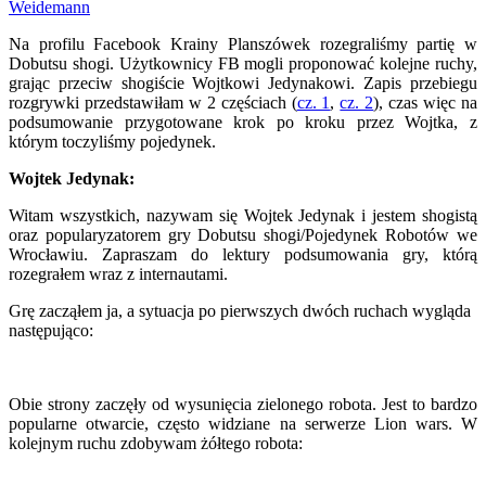
Weidemann
Na profilu Facebook Krainy Planszówek rozegraliśmy partię w
Dobutsu shogi. Użytkownicy FB mogli proponować kolejne ruchy,
grając przeciw shogiście Wojtkowi Jedynakowi. Zapis przebiegu
rozgrywki przedstawiłam w 2 częściach (
cz. 1
,
cz. 2
), czas więc na
podsumowanie przygotowane krok po kroku przez Wojtka, z
którym toczyliśmy pojedynek.
Wojtek Jedynak:
Witam wszystkich, nazywam się Wojtek Jedynak i jestem shogistą
oraz popularyzatorem gry Dobutsu shogi/Pojedynek Robotów we
Wrocławiu. Zapraszam do lektury podsumowania gry, którą
rozegrałem wraz z internautami.
Grę zacząłem ja, a sytuacja po pierwszych dwóch ruchach wygląda
następująco:
Obie strony zaczęły od wysunięcia zielonego robota. Jest to bardzo
popularne otwarcie, często widziane na serwerze Lion wars. W
kolejnym ruchu zdobywam żółtego robota: