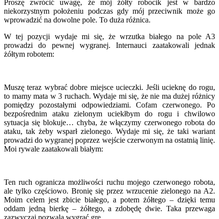
Proszę zwrócić uwagę, że mój żółty robocik jest w bardzo
niekorzystnym położeniu podczas gdy mój przeciwnik może go
wprowadzić na dowolne pole. To duża różnica.
W tej pozycji wydaje mi się, że wrzutka białego na pole A3
prowadzi do pewnej wygranej. Internauci zaatakowali jednak
żółtym robotem:
Muszę teraz wybrać dobre miejsce ucieczki. Jeśli ucieknę do rogu,
to mamy mata w 3 ruchach. Wydaje mi się, że nie ma dużej różnicy
pomiędzy pozostałymi odpowiedziami. Cofam czerwonego. Po
bezpośrednim ataku zielonym uciekłbym do rogu i chwilowo
sytuacja się blokuje… chyba, że włączymy czerwonego robota do
ataku, tak żeby wsparł zielonego. Wydaje mi się, że taki wariant
prowadzi do wygranej poprzez wejście czerwonym na ostatnią linię.
Moi rywale zaatakowali białym:
Ten ruch ogranicza możliwości ruchu mojego czerwonego robota,
ale tylko częściowo. Bronię się przez wrzucenie zielonego na A2.
Moim celem jest zbicie białego, a potem żółtego – dzięki temu
oddam jedną bierkę – żółtego, a zdobędę dwie. Taka przewaga
zazwyczaj pozwala wygrać grę.