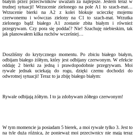
białym przez przeciwników uważam za najlepsze. Jestem teraz w
trudnej sytuacji! Wrzucenie zielonego na pole A1 to szach-mat…
Wrzucenie bierki na A2 z kolei blokuje ucieczkę mojemu
czerwonemu i wówczas zielony na C1 to szach-mat. Wrzutka
zielonego bądź białego A1 zostanie zbita białym i również
przegrywam. Czy pora się poddać? Nie! Szachuję niebieskim, tak
jak planowałem kilka ruchów wcześniej…
Doszliśmy do krytycznego momentu. Po zbiciu białego białym,
odbijam białego żółtym, który jest odbijany czerwonym. W efekcie
oddaję 2 bierki za jedną i prawdopodobnie przegrywam. Moi
rywale jednak uciekają do rogu, dzięki czemu dochodzi do
odwrotnej sytuacji! Teraz to ja zbiję białego białym:
Rywale odbijają żółtym. I to ja zdobywam żółtego czerwonym!
W tym momencie ja posiadam 5 bierek, a moi rywale tylko 3. Jest to
na tyle duża różnica, że ponieważ moi przeciwnicy nie mają teraz