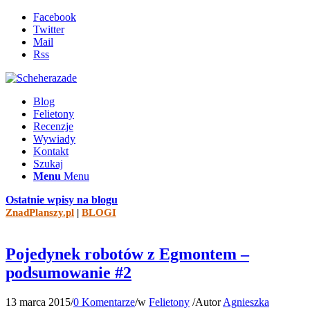
Facebook
Twitter
Mail
Rss
Blog
Felietony
Recenzje
Wywiady
Kontakt
Szukaj
Menu
Menu
Ostatnie wpisy na blogu
ZnadPlanszy.pl
|
BLOGI
Pojedynek robotów z Egmontem –
podsumowanie #2
13 marca 2015
/
0 Komentarze
/
w
Felietony
/
Autor
Agnieszka