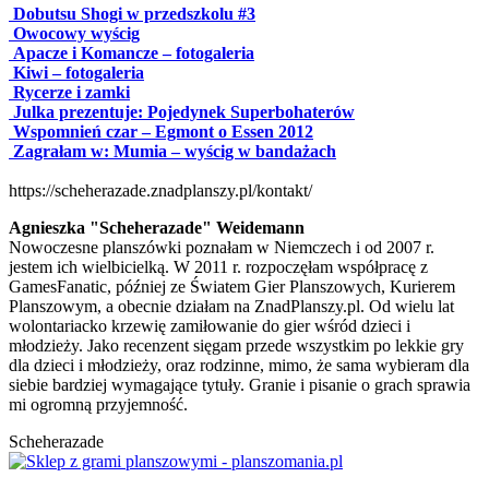
Dobutsu Shogi w przedszkolu #3
Owocowy wyścig
Apacze i Komancze – fotogaleria
Kiwi – fotogaleria
Rycerze i zamki
Julka prezentuje: Pojedynek Superbohaterów
Wspomnień czar – Egmont o Essen 2012
Zagrałam w: Mumia – wyścig w bandażach
https://scheherazade.znadplanszy.pl/kontakt/
Agnieszka "Scheherazade" Weidemann
Nowoczesne planszówki poznałam w Niemczech i od 2007 r.
jestem ich wielbicielką. W 2011 r. rozpoczęłam współpracę z
GamesFanatic, później ze Światem Gier Planszowych, Kurierem
Planszowym, a obecnie działam na ZnadPlanszy.pl. Od wielu lat
wolontariacko krzewię zamiłowanie do gier wśród dzieci i
młodzieży. Jako recenzent sięgam przede wszystkim po lekkie gry
dla dzieci i młodzieży, oraz rodzinne, mimo, że sama wybieram dla
siebie bardziej wymagające tytuły. Granie i pisanie o grach sprawia
mi ogromną przyjemność.
Scheherazade