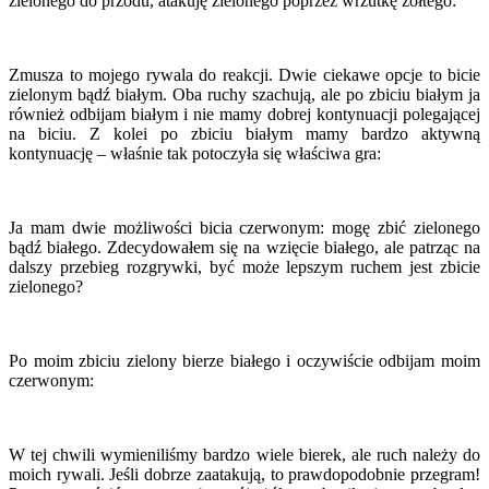
zielonego do przodu, atakuję zielonego poprzez wrzutkę żółtego:
Zmusza to mojego rywala do reakcji. Dwie ciekawe opcje to bicie
zielonym bądź białym. Oba ruchy szachują, ale po zbiciu białym ja
również odbijam białym i nie mamy dobrej kontynuacji polegającej
na biciu. Z kolei po zbiciu białym mamy bardzo aktywną
kontynuację – właśnie tak potoczyła się właściwa gra:
Ja mam dwie możliwości bicia czerwonym: mogę zbić zielonego
bądź białego. Zdecydowałem się na wzięcie białego, ale patrząc na
dalszy przebieg rozgrywki, być może lepszym ruchem jest zbicie
zielonego?
Po moim zbiciu zielony bierze białego i oczywiście odbijam moim
czerwonym:
W tej chwili wymieniliśmy bardzo wiele bierek, ale ruch należy do
moich rywali. Jeśli dobrze zaatakują, to prawdopodobnie przegram!