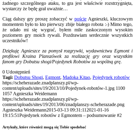
żadnego szczególnego ataku, to gra jest właściwie rozstrzygnięta,
wystarczy że będę grał uważnie…
Ciąg dalszy gry proszę zobaczyć w
poście
Agnieszki, kluczowym
momentem było to kto pierwszy zbije białego robota :-) Mimo tego,
że udało mi się wygrać, byłem mile zaskoczonym wysokim
poziomem gry moich rywali. Pozdrawiam serdecznie wszystkich
uczestników!
Dziękuję Agnieszce za pomysł rozgrywki, wydawnictwu Egmont i
profilowi Kraina Planszówek za realizację gry oraz wszystkim
fanom gry Dobutsu shogi/Pojedynek Robotów za wspólną grę.
0
Udostępnień
Tagi:
Dobutsu Shogi
,
Egmont
,
Madoka Kitao
,
Pojedynek robotów
https://scheherazade.znadplanszy.pl/wp-
content/uploads/sites/19/2013/10/Pojedynek-robotów-1.jpg
1100
1057
Agnieszka Weidemann
https://scheherazade.znadplanszy.pl/wp-
content/uploads/sites/19/2013/06/znadplanszy-scheherazade.png
Agnieszka Weidemann
2015-03-13 09:31:11
2021-01-16
19:15:51
Pojedynek robotów z Egmontem – podsumowanie #2
Artykuły, które również mogą się Tobie spodobać