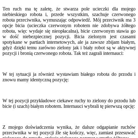
Ten ruch ma tę zaletę, że stwarza pole ucieczki dla mojego
niebieskiego robota i, przede wszystkim, szachuje czerwonego
robota przeciwnika, wymuszając odpowiedź. Mój przeciwnik ma 3
opcje bicia (ucieczka czerwonym robotem nie zdobywa żółtego
robota, więc wydaje się nieopłacalna), bicie czerwonym stawia go
w dość niebezpiecznej pozycji. Bicia zielonym jest czasami
spotykane w partiach internetowych, ale ja zawsze zbijam białym,
gdyż dzięki temu zarówno zielony jak i biały robot są w aktywnej
pozycji i bronią czerwonego robota. Tak też zagrali internauci:
W tej sytuacji ja również wystawiam białego robota do przodu i
znowu mamy identyczną pozycję:
W tej pozycji przykładowe ciekawe ruchy to zielony do przodu lub
bicie (i szach) białym robotem. Internauci wybrali tę pierwszą opcję:
Z mojego doświadczenia wynika, że dalsze odgapianie ruchów
przeciwnika w tej pozycji źle się kończy, więc, zamiast przesuwać