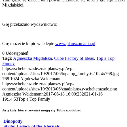
Migdalskiej.
Grę przekazało wydawnictwo:
Grę możecie kupić w sklepie
www.planszomania.pl
0
Udostępnień
Tagi:
Agnieszka Migdalska
,
Cube Factory of Ideas
,
Top a Top
Family
https://scheherazade.znadplanszy.pl/wp-
content/uploads/sites/19/2017/06/topatop_family-6-1024x768.jpg
768
1024
Agnieszka Weidemann
https://scheherazade.znadplanszy.pl/wp-
content/uploads/sites/19/2013/06/znadplanszy-scheherazade.png
Agnieszka Weidemann
2017-06-18 16:00:23
2021-01-16
19:14:53
Top a Top Family
Artykuły, które również mogą się Tobie spodobać
Dinopody
Strife: Legacy of the Eternals