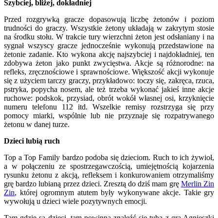
Szybciej, bliżej, dokładniej
Przed rozgrywką gracze dopasowują liczbę żetonów i poziom
trudności do graczy. Wszystkie żetony układają w zakrytym stosie
na środku stołu. W trakcie tury wierzchni żeton jest odsłaniany i na
sygnał wszyscy gracze jednocześnie wykonują przedstawione na
żetonie zadanie. Kto wykona akcję najszybciej i najdokładniej, ten
zdobywa żeton jako punkt zwycięstwa. Akcje są różnorodne: na
refleks, zręcznościowe i sprawnościowe. Większość akcji wykonuje
się z użyciem tarczy graczy, przykładowo: toczy się, zakręca, rzuca,
pstryka, popycha nosem, ale też trzeba wykonać jakieś inne akcje
ruchowe: podskok, przysiad, obrót wokół własnej osi, krzyknięcie
numeru telefonu 112 itd. Wszelkie remisy rozstrzyga się przy
pomocy miarki, wspólnie lub nie przyznaje się rozpatrywanego
żetonu w danej turze.
Dzieci lubią ruch
Top a Top Family bardzo podoba się dzieciom. Ruch to ich żywioł,
a w połączeniu ze spostrzegawczością, umiejętnością kojarzenia
rysunku żetonu z akcją, refleksem i konkurowaniem otrzymaliśmy
grę bardzo lubianą przez dzieci. Zresztą do dziś mam grę
Merlin Zin
Zin
, której ogromnym atutem były wykonywane akcje. Takie gry
wywołują u dzieci wiele pozytywnych emocji.
Tam gdzie są dzieci, tam powinna znaleźć się tuba z grą Agnieszki