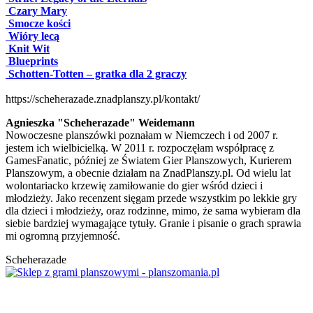
Czary Mary
Smocze kości
Wióry lecą
Knit Wit
Blueprints
Schotten-Totten – gratka dla 2 graczy
https://scheherazade.znadplanszy.pl/kontakt/
Agnieszka "Scheherazade" Weidemann
Nowoczesne planszówki poznałam w Niemczech i od 2007 r.
jestem ich wielbicielką. W 2011 r. rozpoczęłam współpracę z
GamesFanatic, później ze Światem Gier Planszowych, Kurierem
Planszowym, a obecnie działam na ZnadPlanszy.pl. Od wielu lat
wolontariacko krzewię zamiłowanie do gier wśród dzieci i
młodzieży. Jako recenzent sięgam przede wszystkim po lekkie gry
dla dzieci i młodzieży, oraz rodzinne, mimo, że sama wybieram dla
siebie bardziej wymagające tytuły. Granie i pisanie o grach sprawia
mi ogromną przyjemność.
Scheherazade