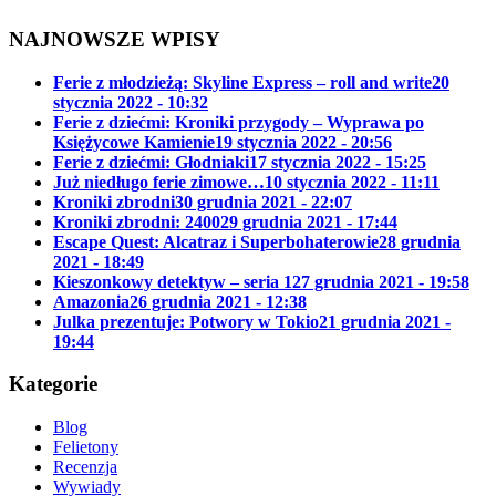
NAJNOWSZE WPISY
Ferie z młodzieżą: Skyline Express – roll and write
20
stycznia 2022 - 10:32
Ferie z dziećmi: Kroniki przygody – Wyprawa po
Księżycowe Kamienie
19 stycznia 2022 - 20:56
Ferie z dziećmi: Głodniaki
17 stycznia 2022 - 15:25
Już niedługo ferie zimowe…
10 stycznia 2022 - 11:11
Kroniki zbrodni
30 grudnia 2021 - 22:07
Kroniki zbrodni: 2400
29 grudnia 2021 - 17:44
Escape Quest: Alcatraz i Superbohaterowie
28 grudnia
2021 - 18:49
Kieszonkowy detektyw – seria 1
27 grudnia 2021 - 19:58
Amazonia
26 grudnia 2021 - 12:38
Julka prezentuje: Potwory w Tokio
21 grudnia 2021 -
19:44
Kategorie
Blog
Felietony
Recenzja
Wywiady