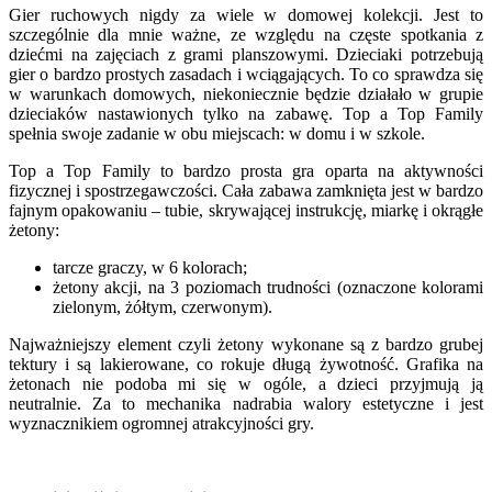
Gier ruchowych nigdy za wiele w domowej kolekcji. Jest to
szczególnie dla mnie ważne, ze względu na częste spotkania z
dziećmi na zajęciach z grami planszowymi. Dzieciaki potrzebują
gier o bardzo prostych zasadach i wciągających. To co sprawdza się
w warunkach domowych, niekoniecznie będzie działało w grupie
dzieciaków nastawionych tylko na zabawę. Top a Top Family
spełnia swoje zadanie w obu miejscach: w domu i w szkole.
Top a Top Family to bardzo prosta gra oparta na aktywności
fizycznej i spostrzegawczości. Cała zabawa zamknięta jest w bardzo
fajnym opakowaniu – tubie, skrywającej instrukcję, miarkę i okrągłe
żetony:
tarcze graczy, w 6 kolorach;
żetony akcji, na 3 poziomach trudności (oznaczone kolorami
zielonym, żółtym, czerwonym).
Najważniejszy element czyli żetony wykonane są z bardzo grubej
tektury i są lakierowane, co rokuje długą żywotność. Grafika na
żetonach nie podoba mi się w ogóle, a dzieci przyjmują ją
neutralnie. Za to mechanika nadrabia walory estetyczne i jest
wyznacznikiem ogromnej atrakcyjności gry.