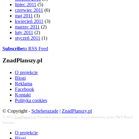
lipiec 2011
(5)
czerwiec 2011
(6)
maj 2011
(3)
kwiecień 2011
(3)
marzec 2011
(2)
luty 2011
(2)
styczeń 2011
(1)
Subscribe
to RSS Feed
ZnadPlanszy.pl
O projekcie
Blogi
Reklama
Facebook
Kontakt
Polityka cookies
© Copyright -
Scheherazade
|
ZnadPlanszy.pl
© 2013
ZnadPlanszy.pl
Wszystkie prawa zastrzeżone | Serwis stworzony przez T&Y Board
Solution
O projekcie
Blogi