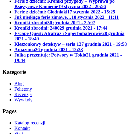
Ferie z dziećmi: Kroniki przygody – Wyprawa po
Księżycowe Kamienie
19 stycznia 2022 - 20:56
Ferie z dziećmi: Głodniaki
17 stycznia 2022 - 15:25
Już niedługo ferie zimowe…
10 stycznia 2022 - 11:11
Kroniki zbrodni
30 grudnia 2021 - 22:07
Kroniki zbrodni: 2400
29 grudnia 2021 - 17:44
Escape Quest: Alcatraz i Superbohaterowie
28 grudnia
2021 - 18:49
Kieszonkowy detektyw – seria 1
27 grudnia 2021 - 19:58
Amazonia
26 grudnia 2021 - 12:38
Julka prezentuje: Potwory w Tokio
21 grudnia 2021 -
19:44
Kategorie
Blog
Felietony
Recenzja
Wywiady
Pages
Katalog recenzji
Kontakt
Start