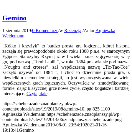
Gemino
1 sierpnia 2019
/
0 Komentarze
/
w
Recenzja
/
Autor
Agnieszka
Weidemann
„Kółko i krzyżyk” to bardzo prosta gra logiczna, której historia
zaczęła się prawdopodobnie około roku 1300 p.n.e. w starożytnym
Egipcie. Starożytny Rzym już w I wieku p.n.e. zagrywał się w tę
grę pod nazwą „Terni Lapilli”, w roku 1864 pojawia się pod nazwą
„Noughts and crosses”, zaś współczesną nazwę „Tic-Tac-Toe”
zaczęto używać od 1884 r. I choć to dziecinnie prosta gra, z
niewielkim elementem strategii, to jest wykorzystywana w wielu
współczesnych grach logicznych. Oczywiście w zmodyfikowanej
formie, dając klasycznej grze nowe życie, często bogatsze i bardziej
interesujące.
Czytaj dalej
https://scheherazade.znadplanszy.pl/wp-
content/uploads/sites/19/2019/08/gemino-10.jpg
825
1100
Agnieszka Weidemann
https://scheherazade.znadplanszy.pl/wp-
content/uploads/sites/19/2013/06/znadplanszy-scheherazade.png
Agnieszka Weidemann
2019-08-01 23:54:19
2021-01-16
19:13:41
Gemino