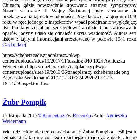
Chinach, gdzie powszechnie stosowano atrament sympatyczny.
Nawet w czasie II Wojny Światowej były stosowane do
przekazywania tajnych wiadomości. Przykładowo, w grudniu 1940
roku w ręce jednego z inspektorów wpadł podejrzanie wyglądający
list. Poddany został on szczegółowej analizie i po zastosowaniu
oparów jodyny udało się odnaleźć ukrytą wiadomość. Autora serii
listów z tajnymi informacjami aresztowano w połowie 1941 roku.
Czytaj dalej
https://scheherazade.znadplanszy.pl/wp-
content/uploads/sites/19/2017/11/tusz.jpg
840
1024
Agnieszka
Weidemann
https://scheherazade.znadplanszy.pl/wp-
content/uploads/sites/19/2013/06/znadplanszy-scheherazade.png
Agnieszka Weidemann
2017-11-18 09:24:29
2021-01-16
19:14:39
Inspektor Tusz
Żubr Pompik
12 listopada 2017
/
0 Komentarze
/
w
Recenzja
/
Autor
Agnieszka
Weidemann
Wielu dzieciom nie trzeba przedstawiać Żubra Pompika. Jeśli jest tu
jednak ktoś, kto nie zna tego dzielnego i mądrego żuberka, to już