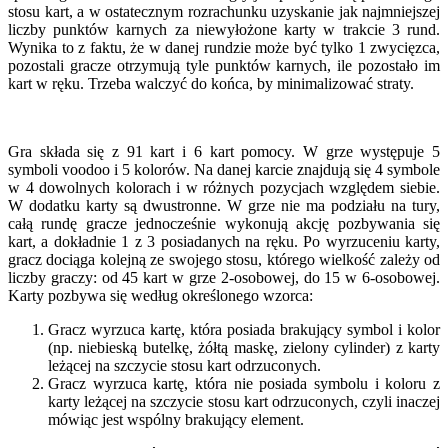
stosu kart, a w ostatecznym rozrachunku uzyskanie jak najmniejszej
liczby punktów karnych za niewyłożone karty w trakcie 3 rund.
Wynika to z faktu, że w danej rundzie może być tylko 1 zwycięzca,
pozostali gracze otrzymują tyle punktów karnych, ile pozostało im
kart w ręku. Trzeba walczyć do końca, by minimalizować straty.
Gra składa się z 91 kart i 6 kart pomocy. W grze występuje 5
symboli voodoo i 5 kolorów. Na danej karcie znajdują się 4 symbole
w 4 dowolnych kolorach i w różnych pozycjach względem siebie.
W dodatku karty są dwustronne. W grze nie ma podziału na tury,
całą rundę gracze jednocześnie wykonują akcję pozbywania się
kart, a dokładnie 1 z 3 posiadanych na ręku. Po wyrzuceniu karty,
gracz dociąga kolejną ze swojego stosu, którego wielkość zależy od
liczby graczy: od 45 kart w grze 2-osobowej, do 15 w 6-osobowej.
Karty pozbywa się według określonego wzorca:
Gracz wyrzuca kartę, która posiada brakujący symbol i kolor
(np. niebieską butelkę, żółtą maskę, zielony cylinder) z karty
leżącej na szczycie stosu kart odrzuconych.
Gracz wyrzuca kartę, która nie posiada symbolu i koloru z
karty leżącej na szczycie stosu kart odrzuconych, czyli inaczej
mówiąc jest wspólny brakujący element.