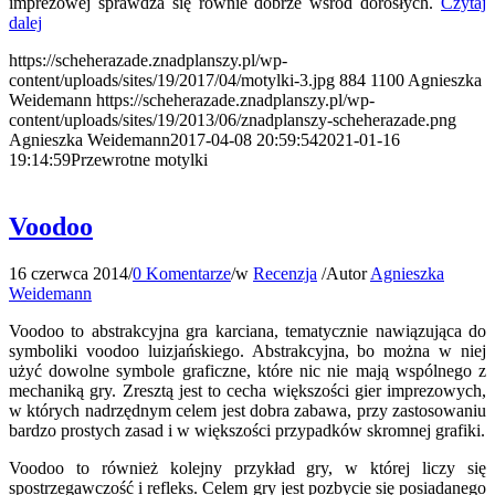
imprezowej sprawdza się równie dobrze wśród dorosłych.
Czytaj
dalej
https://scheherazade.znadplanszy.pl/wp-
content/uploads/sites/19/2017/04/motylki-3.jpg
884
1100
Agnieszka
Weidemann
https://scheherazade.znadplanszy.pl/wp-
content/uploads/sites/19/2013/06/znadplanszy-scheherazade.png
Agnieszka Weidemann
2017-04-08 20:59:54
2021-01-16
19:14:59
Przewrotne motylki
Voodoo
16 czerwca 2014
/
0 Komentarze
/
w
Recenzja
/
Autor
Agnieszka
Weidemann
Voodoo to abstrakcyjna gra karciana, tematycznie nawiązująca do
symboliki voodoo luizjańskiego. Abstrakcyjna, bo można w niej
użyć dowolne symbole graficzne, które nic nie mają wspólnego z
mechaniką gry. Zresztą jest to cecha większości gier imprezowych,
w których nadrzędnym celem jest dobra zabawa, przy zastosowaniu
bardzo prostych zasad i w większości przypadków skromnej grafiki.
Voodoo to również kolejny przykład gry, w której liczy się
spostrzegawczość i refleks. Celem gry jest pozbycie się posiadanego