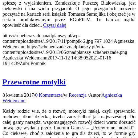
spieszę z wyjaśnieniem. Zamieszkuje Puszczę Białowieską, jest
ciekawski i ma wielu przyjaciół. O jego przygodach możecie
poczytać na kartach serii książek Tomasza Samojlika i obejrzeć je w
serialu produkowanym przez EGoFILM. To bardzo mądra
opowieść dla dzieci.
Czytaj dalej
https://scheherazade.znadplanszy.pl/wp-
content/uploads/sites/19/2017/11/pompik-2.jpg
797
1024
Agnieszka
Weidemann
https://scheherazade.znadplanszy.pl/wp-
content/uploads/sites/19/2013/06/znadplanszy-scheherazade.png
Agnieszka Weidemann
2017-11-12 14:38:05
2021-01-16
19:14:39
Żubr Pompik
Przewrotne motylki
8 kwietnia 2017
/
0 Komentarze
/
w
Recenzja
/
Autor
Agnieszka
Weidemann
Każdy rodzic wie, że o rozwój motoryki małej, czyli sprawności
ruchowej dłoni dziecka, trzeba zacząć dbać jak najwcześniej. Do
całej gamy narzędzi wspomagających rozwój dzieci warto dorzucić
nową grę wydaną przez Lucrum Games – „Przewrotne motylki”.
Co ciekawe, choć z założenia to gra dla dzieci, to w formie gry