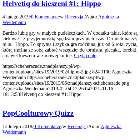
Helvetiq do kieszeni #1: Hippo
4 lutego 2019
/
0 Komentarze
/
w
Recenzja
/
Autor
Agnieszka
Weidemann
Bardzo lubię gry w małych pudełeczkach. W dodatku takie, które są
ciekawe i z przyjemnością spędzam przy nich czas. Do nich należy
m.in. Hippo. To sprytna i szybka gra rodzinna, już od 6 roku życia,
którą można ze sobą zabrać wszędzie: do tornistra, plecaka, torebki,
a nawet kieszeni w zimowej kurtce.
Czytaj dalej
https://scheherazade.znadplanszy.pl/wp-
content/uploads/sites/19/2019/02/hippo-2.jpg
824
1100
Agnieszka
Weidemann
https://scheherazade.znadplanszy.pl/wp-
content/uploads/sites/19/2013/06/znadplanszy-scheherazade.png
Agnieszka Weidemann
2019-02-04 12:26:04
2021-01-16
19:13:53
Helvetiq do kieszeni #1: Hippo
PopCoolturowy Quizz
12 lutego 2018
/
0 Komentarze
/
w
Recenzja
/
Autor
Agnieszka
Weidemann