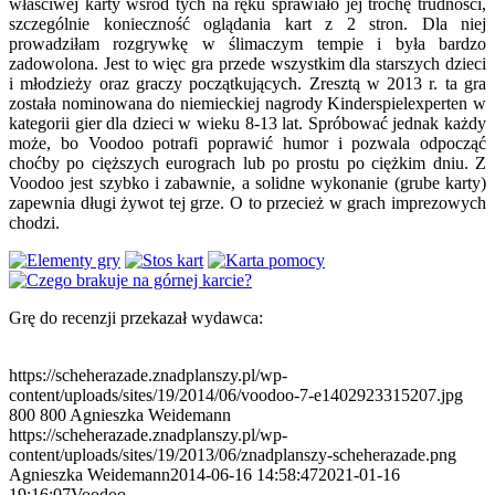
właściwej karty wśród tych na ręku sprawiało jej trochę trudności,
szczególnie konieczność oglądania kart z 2 stron. Dla niej
prowadziłam rozgrywkę w ślimaczym tempie i była bardzo
zadowolona. Jest to więc gra przede wszystkim dla starszych dzieci
i młodzieży oraz graczy początkujących. Zresztą w 2013 r. ta gra
została nominowana do niemieckiej nagrody Kinderspielexperten w
kategorii gier dla dzieci w wieku 8-13 lat. Spróbować jednak każdy
może, bo Voodoo potrafi poprawić humor i pozwala odpocząć
choćby po cięższych eurograch lub po prostu po ciężkim dniu. Z
Voodoo jest szybko i zabawnie, a solidne wykonanie (grube karty)
zapewnia długi żywot tej grze. O to przecież w grach imprezowych
chodzi.
Grę do recenzji przekazał wydawca:
https://scheherazade.znadplanszy.pl/wp-
content/uploads/sites/19/2014/06/voodoo-7-e1402923315207.jpg
800
800
Agnieszka Weidemann
https://scheherazade.znadplanszy.pl/wp-
content/uploads/sites/19/2013/06/znadplanszy-scheherazade.png
Agnieszka Weidemann
2014-06-16 14:58:47
2021-01-16
19:16:07
Voodoo