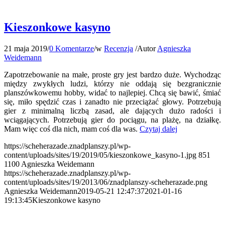
Kieszonkowe kasyno
21 maja 2019
/
0 Komentarze
/
w
Recenzja
/
Autor
Agnieszka
Weidemann
Zapotrzebowanie na małe, proste gry jest bardzo duże. Wychodząc
między zwykłych ludzi, którzy nie oddają się bezgranicznie
planszówkowemu hobby, widać to najlepiej. Chcą się bawić, śmiać
się, miło spędzić czas i zanadto nie przeciążać głowy. Potrzebują
gier z minimalną liczbą zasad, ale dających dużo radości i
wciągających. Potrzebują gier do pociągu, na plażę, na działkę.
Mam więc coś dla nich, mam coś dla was.
Czytaj dalej
https://scheherazade.znadplanszy.pl/wp-
content/uploads/sites/19/2019/05/kieszonkowe_kasyno-1.jpg
851
1100
Agnieszka Weidemann
https://scheherazade.znadplanszy.pl/wp-
content/uploads/sites/19/2013/06/znadplanszy-scheherazade.png
Agnieszka Weidemann
2019-05-21 12:47:37
2021-01-16
19:13:45
Kieszonkowe kasyno