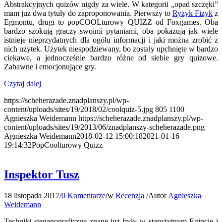
Abstrakcyjnych quizów nigdy za wiele. W kategorii „opad szczęki”
mam już dwa tytuły do zaproponowania. Pierwszy to
Ryzyk Fizyk
z
Egmontu, drugi to popCOOLturowy QUIZZ od Foxgames. Oba
bardzo szokują graczy swoimi pytaniami, oba pokazują jak wiele
istnieje nieprzydatnych dla ogółu informacji i jaki można zrobić z
nich użytek. Użytek niespodziewany, bo zostały upchnięte w bardzo
ciekawe, a jednocześnie bardzo różne od siebie gry quizowe.
Zabawne i emocjonujące gry.
Czytaj dalej
https://scheherazade.znadplanszy.pl/wp-
content/uploads/sites/19/2018/02/coolquiz-5.jpg
805
1100
Agnieszka Weidemann
https://scheherazade.znadplanszy.pl/wp-
content/uploads/sites/19/2013/06/znadplanszy-scheherazade.png
Agnieszka Weidemann
2018-02-12 15:00:18
2021-01-16
19:14:32
PopCoolturowy Quizz
Inspektor Tusz
18 listopada 2017
/
0 Komentarze
/
w
Recenzja
/
Autor
Agnieszka
Weidemann
Techniki steganograficzne znane już były w starożytnym Egipcie i