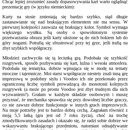
Chcąc lepiej zrozumieć zasady dopasowywania kart warto oglądnąć
prezentację gry (w języku niemieckim):
Karty na stosie zmieniają się bardzo szybko, stąd długie
zastanawianie się nad brakującym elementem nie ma sensu. W
pierwszej kolejności zauważa się brakujący kolor. Symbol wymaga
większego wysiłku. Są osoby o spowolnionym systemie
przetwarzania obrazu jeśli karty ułożone są do nich bokiem lub do
góry nogami. Potrafią się sfrustrować przy tej grze, jeśli trafią na
zbyt szybkich współgraczy.
Młodzież zachwyciła się tą leciutką grą. Podobała się szybkość
rozgrywek, sposób pozbywania się kart, luźna i wesoła atmosfera.
Podobała się tematyka, dobrze wpisująca się w modę na tematy
mroczne i tajemnicze. Moi starsi współgracze niestety znali inną grę
imprezową w podobny stylu i Voodoo ich nie przekonało przez
ograniczoną liczbę symboli prowadzącą do monotonii kolejnych
rozgrywek (a może po prostu Voodoo jest zbyt trudnym dla nich
wyzwaniem?). Grałam w każdym składzie osobowym i muszę
przyznać, że mechanika sprawdza się przy dowolnej liczbie graczy,
co nie zawsze dobrze funkcjonuje w innych grach imprezowych.
Na moje potrzeby jest to bardzo dobrą cechą. Zagrałam również z
moją 5,5 latką (gra jest od 7 roku życia), choć na trochę
zmodyfikowanych zasadach i okazało się, że radzi sobie dobrze we
wskazywaniu brakującego przedmiotu, natomiast odnajdywanie