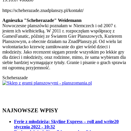
https://scheherazade.znadplanszy.pl/kontakt/
Agnieszka "Scheherazade" Weidemann
Nowoczesne planszówki poznałam w Niemczech i od 2007 r.
jestem ich wielbicielką. W 2011 r. rozpoczęłam współpracę z
GamesFanatic, później ze Światem Gier Planszowych, Kurierem
Planszowym, a obecnie działam na ZnadPlanszy.pl. Od wielu lat
wolontariacko krzewię zamiłowanie do gier wśród dzieci i
młodzieży. Jako recenzent sięgam przede wszystkim po lekkie gry
dla dzieci i młodzieży, oraz rodzinne, mimo, że sama wybieram dla
siebie bardziej wymagające tytuły. Granie i pisanie o grach sprawia
mi ogromną przyjemność.
Scheherazade
NAJNOWSZE WPISY
Ferie z młodzieżą: Skyline Express – roll and write
20
stycznia 2022 - 10:32