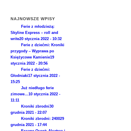
NAJNOWSZE WPISY
Ferie z młodzieżą:
Skyline Express – roll and
write
20 stycznia 2022 - 10:32
Ferie z dziećmi: Kroniki
przygody – Wyprawa po
Księżycowe Kamienie
19
stycznia 2022 - 20:56
Ferie z dziećmi:
Głodniaki
17 stycznia 2022 -
15:25
Już niedługo ferie
zimowe…
10 stycznia 2022 -
11:11
Kroniki zbrodni
30
grudnia 2021 - 22:07
Kroniki zbrodni: 2400
29
grudnia 2021 - 17:44
Escape Quest: Alcatraz i