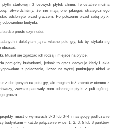
płytki startowej i 3 losowych płytek chmur. Te ostatnie można
bą. Stwierdziliśmy, że nie mają one jakiegoś strategicznego
tać odsłonięte przed graczem. Po położeniu przed sobą płytki
ej odpowiednie budynki.
 bardzo proste czynności:
danych i dołożyłam ją na własne pole gry, tak by stykała się
e obracać.
. Musiał się zgadzać ich rodzaj i miejsce na płytce.
a pomiędzy budynkami, jednak to gracz decyduje kiedy i jakie
zygnowałam z połączenia, licząc na wyżej punktujący układ w
mur z dostępnych na polu gry, ale mogłam też zabrać w ciemno z
iawszy, zawsze pasowały nam odsłonięte płytki z puli ogólnej.
ego gracza.
rojekty miast o wymiarach 3×3 lub 3×4 i następuję podliczanie
y budynkami – każde połączenie wnosi 1, 2, 3, 5 lub 8 punktów,