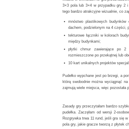
3×3 pola lub 3×4 w przypadku gry 2 i
tego bardzo atrakcyjne wizualnie, co z
mnóstwo plastikowych budynków 
dachem, podzielonym na 4 części, p
tekturowe łączniki w kolorach budy
między budynkami;
płytki chmur zawierające po 2
rozmieszczone po przekątnej lub obo
10 kart unikalnych projektów spec
Pudełko wypchane jest po brzegi, a po
którą swobodnie można wyciągnąć na s
zajmują wiele miejsca, więc pozostała 
Zasady gry przeczytałam bardzo szybko, 
pudełka. Zaczęłam od wersji 2-osobow
Rozgrywka trwa 11 rund, jeśli gra się w
pola gry, jakie gracze tworzą z płytek c