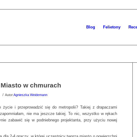
Blog
Felietony
Rece
: Miasto w chmurach
/
Autor
Agnieszka Weidemann
życie i przeprowadzić się do metropolii? Takiej z drapaczami
apomniałam, nie ma jeszcze takiej. To nic, wszystko w rękach
nie zabawić się w podniebnego projektanta, przy użyciu nowej
 dla 2-4 graczy, w której uczestnicy tworzą miasto o powierzchni