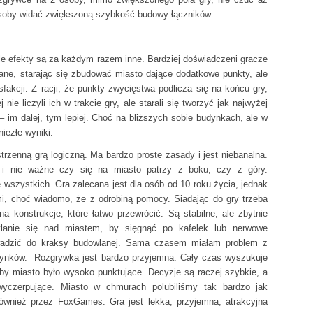
4 osoby widać zwiększoną szybkość budowy łączników.
le efekty są za każdym razem inne. Bardziej doświadczeni gracze
ane, starając się zbudować miasto dające dodatkowe punkty, ale
fakcji. Z racji, że punkty zwycięstwa podlicza się na końcu gry,
ie liczyli ich w trakcie gry, ale starali się tworzyć jak najwyżej
– im dalej, tym lepiej. Choć na bliższych sobie budynkach, ale w
iezłe wyniki.
trzenną grą logiczną. Ma bardzo proste zasady i jest niebanalna.
e i nie ważne czy się na miasto patrzy z boku, czy z góry.
 wszystkich. Gra zalecana jest dla osób od 10 roku życia, jednak
, choć wiadomo, że z odrobiną pomocy. Siadając do gry trzeba
a konstrukcje, które łatwo przewrócić. Są stabilne, ale zbytnie
ylanie się nad miastem, by sięgnąć po kafelek lub nerwowe
wadzić do kraksy budowlanej. Sama czasem miałam problem z
dynków. Rozgrywka jest bardzo przyjemna. Cały czas wyszukuje
 by miasto było wysoko punktujące. Decyzje są raczej szybkie, a
wyczerpujące. Miasto w chmurach polubiliśmy tak bardzo jak
ównież przez FoxGames. Gra jest lekka, przyjemna, atrakcyjna