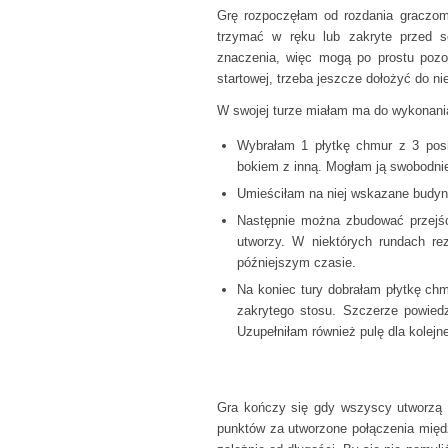
Grę rozpoczęłam od rozdania graczom 
trzymać w ręku lub zakryte przed so
znaczenia, więc mogą po prostu pozos
startowej, trzeba jeszcze dołożyć do ni
W swojej turze miałam ma do wykonania
Wybrałam 1 płytkę chmur z 3 posia
bokiem z inną. Mogłam ją swobodni
Umieściłam na niej wskazane budynki
Następnie można zbudować przejści
utworzy. W niektórych rundach re
późniejszym czasie.
Na koniec tury dobrałam płytkę ch
zakrytego stosu. Szczerze powiedz
Uzupełniłam również pulę dla kolejn
Gra kończy się gdy wszyscy utworzą p
punktów za utworzone połączenia międz