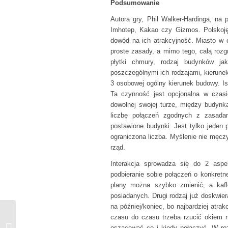
Podsumowanie
Autora gry, Phil Walker-Hardinga, na 
Imhotep, Kakao czy Gizmos. Polskoję
dowód na ich atrakcyjność. Miasto w 
proste zasady, a mimo tego, całą rozgr
płytki chmury, rodzaj budynków ja
poszczególnymi ich rodzajami, kierunek
3 osobowej ogólny kierunek budowy. Is
Ta czynność jest opcjonalna w czasi
dowolnej swojej turze, między budyn
liczbę połączeń zgodnych z zasadam
postawione budynki. Jest tylko jeden
ograniczona liczba. Myślenie nie męcz
rząd.
Interakcja sprowadza się do 2 aspe
podbieranie sobie połączeń o konkretn
plany można szybko zmienić, a kaf
posiadanych. Drugi rodzaj już doskwi
na później/koniec, bo najbardziej atrak
czasu do czasu trzeba rzucić okiem n
Wakacje przy planszy:
oszacować co i kiedy połączyć. W ro
Crime Zoom – Ostatnia