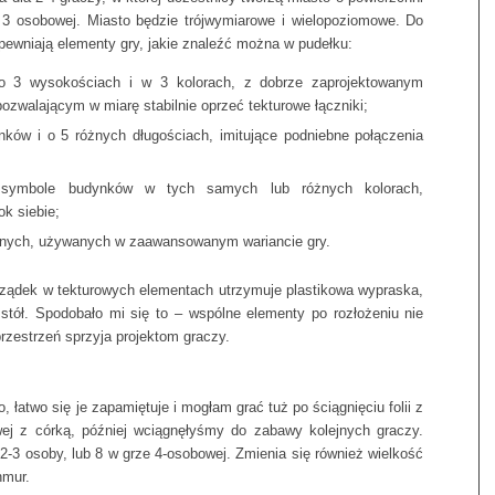
 3 osobowej. Miasto będzie trójwymiarowe i wielopoziomowe. Do
apewniają elementy gry, jakie znaleźć można w pudełku:
o 3 wysokościach i w 3 kolorach, z dobrze zaprojektowanym
ozwalającym w miarę stabilnie oprzeć tekturowe łączniki;
nków i o 5 różnych długościach, imitujące podniebne połączenia
 symbole budynków w tych samych lub różnych kolorach,
k siebie;
jalnych, używanych w zaawansowanym wariancie gry.
rządek w tekturowych elementach utrzymuje plastikowa wypraska,
tół. Spodobało mi się to – wspólne elementy po rozłożeniu nie
przestrzeń sprzyja projektom graczy.
łatwo się je zapamiętuje i mogłam grać tuż po ściągnięciu folii z
ej z córką, później wciągnęłyśmy do zabawy kolejnych graczy.
 2-3 osoby, lub 8 w grze 4-osobowej. Zmienia się również wielkość
hmur.