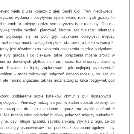
pewno wielu z was kojarzy z gier: Sushi Go!, Park niedźwiedzi,
zyczne wydania i pozytywne opinie wśród rodzimych graczy to
chmurach to kolejny bardzo sympatyczny tytuł rodzinny. Gra ma
ywkę trzeba myśleć i planować. Istotne jest miejsce i orientacja
kie pojawiają się na polu gry, uzyskane odległości między
 rozbudowy miasta względem płytki startowej, a także w wersji 2-
totny jest również czas tworzenia połączenia między budynkami.
e tury gracza i co ciekawe, takie połączenia można zrobić w
kami na dowolnych płytkach chmur, można też utworzyć dowolną
i. Pozwala to lepiej zaplanować i jak najlepiej wykorzystać
 problem – może zabraknąć połączeń danego rodzaju, bo jest ich
y, ale mocno angażuje, tak też można zagrać kilka rozgrywek pod
któw: podbieranie sobie kafelków chmur z puli dostępnych i
ej długości. Pierwszy rodzaj nie jest w żaden sposób bolesny, bo
le raczej są do siebie podobne i gracz ma wybór spośród 3
era. Nie można więc odkładać budowy połączeń między budynkami
cyjne, czyli długie łączniki, szybko znikają. Wynika z tego, że od
a pola gry przeciwników i do pudełka z zasobami ogólnymi, by
zgrywce na 2 osoby, mimo zwiększonego pola gry, nie czuć aż