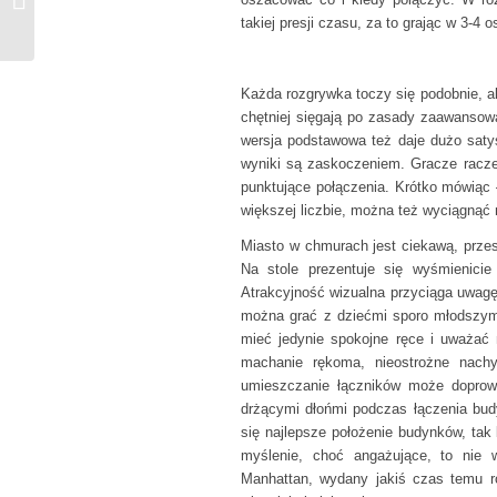
takiej presji czasu, za to grając w 3-
karta
Każda rozgrywka toczy się podobnie, a
chętniej sięgają po zasady zaawansow
wersja podstawowa też daje dużo satys
wyniki są zaskoczeniem. Gracze raczej n
punktujące połączenia. Krótko mówiąc 
większej liczbie, można też wyciągnąć n
Miasto w chmurach jest ciekawą, przes
Na stole prezentuje się wyśmienici
Atrakcyjność wizualna przyciąga uwagę
można grać z dziećmi sporo młodszymi
mieć jedynie spokojne ręce i uważać n
machanie rękoma, nieostrożne nach
umieszczanie łączników może dopro
drżącymi dłońmi podczas łączenia bu
się najlepsze położenie budynków, tak
myślenie, choć angażujące, to nie 
Manhattan, wydany jakiś czas temu r