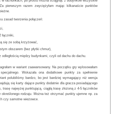
lić w rachunkach, po prostu można ściągnąć z budynków wszystkie
 Za pierwszym razem zwyciężyłam mając kilkanaście punktów
bieżne.
ku zasad tworzenia połączeń:
ci,
 łączniki,
gą się ze sobą krzyżować,
ustym obszarem (bez płytki chmur),
z odległością między budynkami, czyli od dachu do dachu.
zagrałam w wariant zaawansowany. Na początku gry wylosowałam
 specjalnego. Wskazała ona dodatkowe punkty za spełnienie
iant polubiliśmy bardzo, bo jest bardziej wymagający niż wersja
ajdują się karty dające punkty dodatnie dla gracza posiadającego
, trasę najwyżej punktującą, ciągłą trasę złożoną z 4-5 łączników
w określonego rodzaju. Można też otrzymać punkty ujemne np. za
ch czy samotne wieżowce.