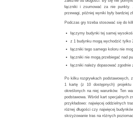
zależnie od długości. By się nie pomy
łączniki i zsumować za nie punkty.
przewagi, później wyniki były bardziej z
Podczas gry trzeba stosować się do kil
łączymy budynki tej samej wysokoś
z 1 budynku mogą wychodzić tylko 2
łączniki tego samego koloru nie mo
łączniki nie mogą przebiegać nad p
łączniki należy dopasować zgodnie 
Po kilku rozgrywkach podstawowych, 
1 kartę (z 10 dostępnych) projektu
określonych na niej warunków. Ten war
podstawowa. Wśród kart specjalnych zn
przykładowo: najwięcej oddzielnych tras
różnej długości czy najwięcej budynkó
skrzyżowanie tras na różnych pozioma