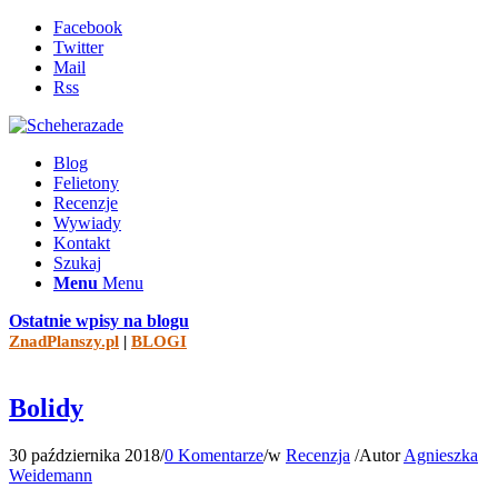
Facebook
Twitter
Mail
Rss
Blog
Felietony
Recenzje
Wywiady
Kontakt
Szukaj
Menu
Menu
Ostatnie wpisy na blogu
ZnadPlanszy.pl
|
BLOGI
Bolidy
30 października 2018
/
0 Komentarze
/
w
Recenzja
/
Autor
Agnieszka
Weidemann