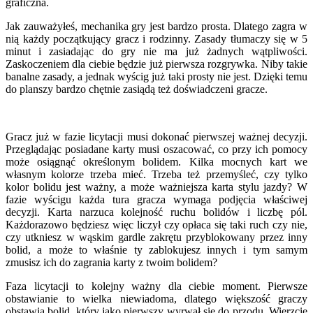
graficzna.
Jak zauważyłeś, mechanika gry jest bardzo prosta. Dlatego zagra w
nią każdy początkujący gracz i rodzinny. Zasady tłumaczy się w 5
minut i zasiadając do gry nie ma już żadnych wątpliwości.
Zaskoczeniem dla ciebie będzie już pierwsza rozgrywka. Niby takie
banalne zasady, a jednak wyścig już taki prosty nie jest. Dzięki temu
do planszy bardzo chętnie zasiądą też doświadczeni gracze.
Gracz już w fazie licytacji musi dokonać pierwszej ważnej decyzji.
Przeglądając posiadane karty musi oszacować, co przy ich pomocy
może osiągnąć określonym bolidem. Kilka mocnych kart we
własnym kolorze trzeba mieć. Trzeba też przemyśleć, czy tylko
kolor bolidu jest ważny, a może ważniejsza karta stylu jazdy? W
fazie wyścigu każda tura gracza wymaga podjęcia właściwej
decyzji. Karta narzuca kolejność ruchu bolidów i liczbę pól.
Każdorazowo będziesz więc liczył czy opłaca się taki ruch czy nie,
czy utkniesz w wąskim gardle zakrętu przyblokowany przez inny
bolid, a może to właśnie ty zablokujesz innych i tym samym
zmusisz ich do zagrania karty z twoim bolidem?
Faza licytacji to kolejny ważny dla ciebie moment. Pierwsze
obstawianie to wielka niewiadoma, dlatego większość graczy
obstawia bolid, który jako pierwszy wyrwał się do przodu. Wierzcie