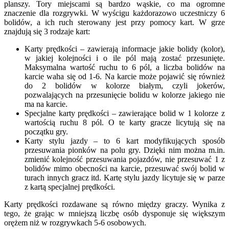
planszy. Tory miejscami są bardzo wąskie, co ma ogromne
znaczenie dla rozgrywki. W wyścigu każdorazowo uczestniczy 6
bolidów, a ich ruch sterowany jest przy pomocy kart. W grze
znajdują się 3 rodzaje kart:
Karty prędkości – zawierają informacje jakie bolidy (kolor),
w jakiej kolejności i o ile pól mają zostać przesunięte.
Maksymalna wartość ruchu to 6 pól, a liczba bolidów na
karcie waha się od 1-6. Na karcie może pojawić się również
do 2 bolidów w kolorze białym, czyli jokerów,
pozwalających na przesunięcie bolidu w kolorze jakiego nie
ma na karcie.
Specjalne karty prędkości – zawierające bolid w 1 kolorze z
wartością ruchu 8 pól. O te karty gracze licytują się na
początku gry.
Karty stylu jazdy – to 6 kart modyfikujących sposób
przesuwania pionków na polu gry. Dzięki nim można m.in.
zmienić kolejność przesuwania pojazdów, nie przesuwać 1 z
bolidów mimo obecności na karcie, przesuwać swój bolid w
turach innych gracz itd. Kartę stylu jazdy licytuje się w parze
z kartą specjalnej prędkości.
Karty prędkości rozdawane są równo między graczy. Wynika z
tego, że grając w mniejszą liczbę osób dysponuje się większym
orężem niż w rozgrywkach 5-6 osobowych.