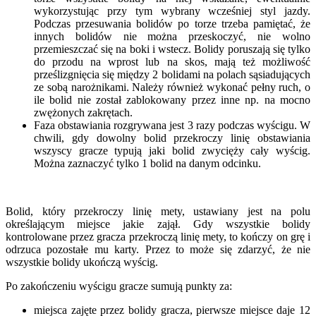
wykorzystując przy tym wybrany wcześniej styl jazdy.
Podczas przesuwania bolidów po torze trzeba pamiętać, że
innych bolidów nie można przeskoczyć, nie wolno
przemieszczać się na boki i wstecz. Bolidy poruszają się tylko
do przodu na wprost lub na skos, mają też możliwość
prześlizgnięcia się między 2 bolidami na polach sąsiadujących
ze sobą narożnikami. Należy również wykonać pełny ruch, o
ile bolid nie został zablokowany przez inne np. na mocno
zwężonych zakrętach.
Faza obstawiania rozgrywana jest 3 razy podczas wyścigu. W
chwili, gdy dowolny bolid przekroczy linię obstawiania
wszyscy gracze typują jaki bolid zwycięży cały wyścig.
Można zaznaczyć tylko 1 bolid na danym odcinku.
Bolid, który przekroczy linię mety, ustawiany jest na polu
określającym miejsce jakie zajął. Gdy wszystkie bolidy
kontrolowane przez gracza przekroczą linię mety, to kończy on grę i
odrzuca pozostałe mu karty. Przez to może się zdarzyć, że nie
wszystkie bolidy ukończą wyścig.
Po zakończeniu wyścigu gracze sumują punkty za:
miejsca zajęte przez bolidy gracza, pierwsze miejsce daje 12