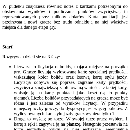
W pudełku znajdziesz również notes z kartkami potrzebnymi do
obstawiania wyników i podliczania punktów zwycięstwa, tu
reprezentowanych przez miliony dolarów. Karta punktacji jest
przejrzysta i nowi gracze bez trudu odnajdują na niej właściwe
miejsca dla danego etapu gry.
Start!
Rozgrywka dzieli się na 3 fazy:
Pierwsza to licytacja o bolidy, mająca miejsce na początku
gry. Gracze licytują wylosowaną kartę specjalnej prędkości,
wskazującą kolor bolidu oraz losową kartę stylu jazdy.
Licytacja odbywa się poprzez zagranie karty prędkości,
zwycięzca z największą zaoferowaną wartością z takiej karty,
wpisuje ją na kartę punktacji jako koszt (są to punkty
ujemne). Liczba bolidów przypadających na gracza może być
różna i jest zależna od wyników licytacji. W przypadku
mniejszej liczby graczy, do dyspozycji jest więcej bolidów. Z
wylicytowanych kart stylu jazdy gracz wybiera tylko 1.
Druga to wyścig po torze. W swojej turze gracz wybiera 1
kartę z ręki i zagrywa ją na planszę. Następnie przestawia na
torze wszystkie bolidy na niej wskazane, ewentualnie