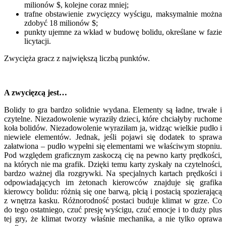
milionów $, kolejne coraz mniej;
trafne obstawienie zwycięzcy wyścigu, maksymalnie można
zdobyć 18 milionów $;
punkty ujemne za wkład w budowę bolidu, określane w fazie
licytacji.
Zwycięża gracz z największą liczbą punktów.
A zwycięzcą jest…
Bolidy to gra bardzo solidnie wydana. Elementy są ładne, trwałe i
czytelne. Niezadowolenie wyraziły dzieci, które chciałyby ruchome
koła bolidów. Niezadowolenie wyraziłam ja, widząc wielkie pudło i
niewiele elementów. Jednak, jeśli pojawi się dodatek to sprawa
załatwiona – pudło wypełni się elementami we właściwym stopniu.
Pod względem graficznym zaskoczą cię na pewno karty prędkości,
na których nie ma grafik. Dzięki temu karty zyskały na czytelności,
bardzo ważnej dla rozgrywki. Na specjalnych kartach prędkości i
odpowiadających im żetonach kierowców znajduje się grafika
kierowcy bolidu: różnią się one barwą, płcią i postacią spozierającą
z wnętrza kasku. Różnorodność postaci buduje klimat w grze. Co
do tego ostatniego, czuć presję wyścigu, czuć emocje i to duży plus
tej gry, że klimat tworzy właśnie mechanika, a nie tylko oprawa