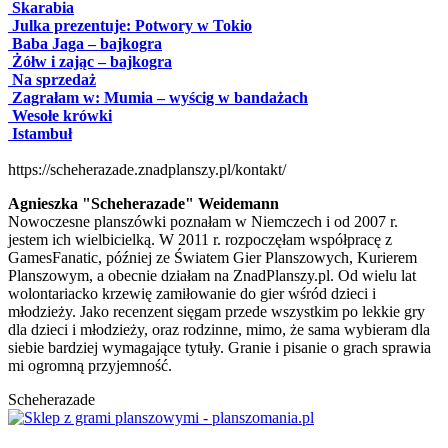
Skarabia
Julka prezentuje: Potwory w Tokio
Baba Jaga – bajkogra
Żółw i zając – bajkogra
Na sprzedaż
Zagrałam w: Mumia – wyścig w bandażach
Wesołe krówki
Istambuł
https://scheherazade.znadplanszy.pl/kontakt/
Agnieszka "Scheherazade" Weidemann
Nowoczesne planszówki poznałam w Niemczech i od 2007 r.
jestem ich wielbicielką. W 2011 r. rozpoczęłam współpracę z
GamesFanatic, później ze Światem Gier Planszowych, Kurierem
Planszowym, a obecnie działam na ZnadPlanszy.pl. Od wielu lat
wolontariacko krzewię zamiłowanie do gier wśród dzieci i
młodzieży. Jako recenzent sięgam przede wszystkim po lekkie gry
dla dzieci i młodzieży, oraz rodzinne, mimo, że sama wybieram dla
siebie bardziej wymagające tytuły. Granie i pisanie o grach sprawia
mi ogromną przyjemność.
Scheherazade