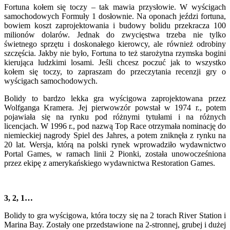
Fortuna kołem się toczy – tak mawia przysłowie. W wyścigach
samochodowych Formuły 1 dosłownie. Na oponach jeździ fortuna,
bowiem koszt zaprojektowania i budowy bolidu przekracza 100
milionów dolarów. Jednak do zwycięstwa trzeba nie tylko
świetnego sprzętu i doskonałego kierowcy, ale również odrobiny
szczęścia. Jakby nie było, Fortuna to też starożytna rzymska bogini
kierująca ludzkimi losami. Jeśli chcesz poczuć jak to wszystko
kołem się toczy, to zapraszam do przeczytania recenzji gry o
wyścigach samochodowych.
Bolidy to bardzo lekka gra wyścigowa zaprojektowana przez
Wolfganga Kramera. Jej pierwowzór powstał w 1974 r., potem
pojawiała się na rynku pod różnymi tytułami i na różnych
licencjach. W 1996 r., pod nazwą Top Race otrzymała nominację do
niemieckiej nagrody Spiel des Jahres, a potem zniknęła z rynku na
20 lat. Wersja, którą na polski rynek wprowadziło wydawnictwo
Portal Games, w ramach linii 2 Pionki, została unowocześniona
przez ekipę z amerykańskiego wydawnictwa Restoration Games.
3, 2, 1…
Bolidy to gra wyścigowa, która toczy się na 2 torach River Station i
Marina Bay. Zostały one przedstawione na 2-stronnej, grubej i dużej