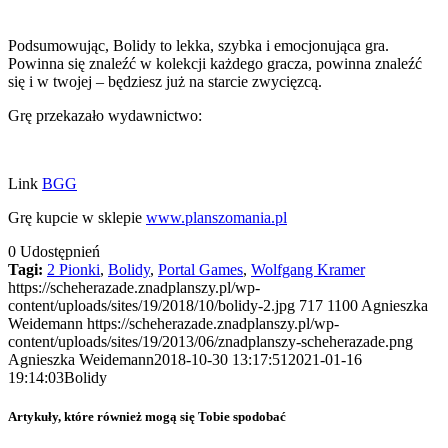
Podsumowując, Bolidy to lekka, szybka i emocjonująca gra.
Powinna się znaleźć w kolekcji każdego gracza, powinna znaleźć
się i w twojej – będziesz już na starcie zwycięzcą.
Grę przekazało wydawnictwo:
Link
BGG
Grę kupcie w sklepie
www.planszomania.pl
0
Udostępnień
Tagi:
2 Pionki
,
Bolidy
,
Portal Games
,
Wolfgang Kramer
https://scheherazade.znadplanszy.pl/wp-
content/uploads/sites/19/2018/10/bolidy-2.jpg
717
1100
Agnieszka
Weidemann
https://scheherazade.znadplanszy.pl/wp-
content/uploads/sites/19/2013/06/znadplanszy-scheherazade.png
Agnieszka Weidemann
2018-10-30 13:17:51
2021-01-16
19:14:03
Bolidy
Artykuły, które również mogą się Tobie spodobać