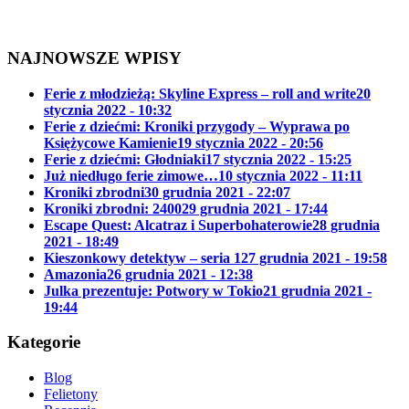
NAJNOWSZE WPISY
Ferie z młodzieżą: Skyline Express – roll and write
20
stycznia 2022 - 10:32
Ferie z dziećmi: Kroniki przygody – Wyprawa po
Księżycowe Kamienie
19 stycznia 2022 - 20:56
Ferie z dziećmi: Głodniaki
17 stycznia 2022 - 15:25
Już niedługo ferie zimowe…
10 stycznia 2022 - 11:11
Kroniki zbrodni
30 grudnia 2021 - 22:07
Kroniki zbrodni: 2400
29 grudnia 2021 - 17:44
Escape Quest: Alcatraz i Superbohaterowie
28 grudnia
2021 - 18:49
Kieszonkowy detektyw – seria 1
27 grudnia 2021 - 19:58
Amazonia
26 grudnia 2021 - 12:38
Julka prezentuje: Potwory w Tokio
21 grudnia 2021 -
19:44
Kategorie
Blog
Felietony