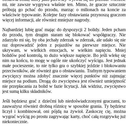
mi, nie zawsze wygrywa właśnie ten. Mimo, że gracze sztucznie
próbują go pchać do przodu, marząc o milionach na koncie za
właściwie typowanie. Kolejne fazy obstawiania przynoszą graczom
więcej informacji, ale również mniejsze nagrody.
Najbardziej lubię grać mając do dyspozycji 2 bolidy. Jeden pcham
do przodu, tym drugim staram się blokować współgraczy. Nie
zdarzyło mi się, by oba jechały zderzak w zderzak, ale udało się nie
raz doprowadzić jeden z pojazdów na pierwsze miejsce. Nie
ukrywam, w wielkich emocjach, w wielkim napięciu. Mniej
bolidów pod kontrolą, to dużo większe napięcie. Bo jeśli wlekę się
nim na końcu, to mogę w ogóle nie ukończyć wyścigu. Jest jednak
małe pocieszenie, to nie tylko gra o szybkiej jeździe i blokowaniu
przeciwników, ale również gra o obstawianiu. Trafnym typowaniem
zwycięzcy można zdobyć znacznie więcej punktów niż zajmując
miejsce na podium. Drogą do zwycięstwa jest również umiejętność
nie przepłacania za bolid w fazie licytacji. Jak widzisz, zwycięstwo
jest sumą kilku składników.
Jeśli będziesz grać z dziećmi lub niedoświadczonymi graczami, to
zauważysz również drobną różnicę w sposobie grania. Ty będziesz
liczył i kombinował, oni pójdą na żywioł. Zaskoczę cię, można
wygrać wyścig po prostu zagrywając karty, choć całą rozgrywkę już
niekoniecznie.