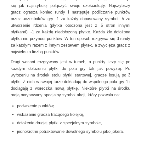
się jak najszybciej połączyć swoje sześciokąty. Najszybszy
gracz ogłasza koniec rundy i następuje podliczanie punktów
przez uczestników gry: 1 za każdy dopasowany symbol, 5 za
utworzenie rdzenia (płytka otoczona jest z 6 stron innymi
płytkami), -1 za każdą niedołożoną płytkę. Każda źle dołożona
płytka nie przynosi punktów. W ten sposób rozgrywa się 3 rundy
za każdym razem z innym zestawem płytek, a zwycięża gracz z
największa liczbą punktów.
Drugi wariant rozgrywany jest w turach, a punkty liczy się po
każdym dołożeniu płytki do pola gry tak jak powyżej. Po
wyłożeniu na środek stołu płytki startowej, gracze losują po 3
płytki. Z nich w swojej turze dokładają do wspólnego pola gry 1 i
dociągają z woreczka nową płytkę. Niektóre płytki na środku
mają narysowany specjalny symbol akcji, który pozwala na:
podwojenie punktów,
wskazanie gracza tracącego kolejkę,
dołożenie drugiej płytki z specjalnym symbole,
jednokrotne potraktowanie dowolnego symbolu jako jokera.