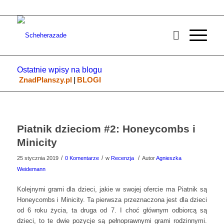
Ostatnie wpisy na blogu
ZnadPlanszy.pl
|
BLOGI
Piatnik dzieciom #2: Honeycombs i
Minicity
/
/
/
25 stycznia 2019
0 Komentarze
w
Recenzja
Autor
Agnieszka
Weidemann
Kolejnymi grami dla dzieci, jakie w swojej ofercie ma Piatnik są
Honeycombs i Minicity. Ta pierwsza przeznaczona jest dla dzieci
od 6 roku życia, ta druga od 7. I choć głównym odbiorcą są
dzieci, to te dwie pozycje są pełnoprawnymi grami rodzinnymi.