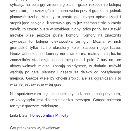
sytuacja na polu gry zmieni się zanim gracz rozpocznie kolejną
swoją turę, co szczególnie mocno widać przy 4 graczach, jednak
planować trzeba. Minicity to prosta gra ucząca optymalizacji i
stopniująca napięcie. Końcówka gry to już szarpanie się o każdy
zasób, to często puste w przebiegu ruchy, tylko po to, by ustawić
mrówkę bliżej jeszcze pustej komory. Komory na znaczniki
żywności to kolejna ciekawostka tej gry. Można w nich
gromadzić tylko ściśle określony kolor zasobu i jego liczbę.
Gracz wchodząc do komory nie zawsze ma maksymalną liczbę
znaczników, stąd często pozostaje puste 1 pole. Z tury na turę
ubywa wolnych miejsc, zostają pojedyncze, w dodatku mrówki
wędrują po całej planszy i często są daleko od pożądanego
miejsca. Gracze wiele by chcieli zrobić, ale są ograniczani i to
właśnie jest świetne w tej grze.
Nie spodziewałam się tak dobrej gry rodzinnej, choć przyznam,
że kolorystyka jest dla mnie bardzo męcząca. Gorąco polecam
ten tytuł graczom rodzinnym.
Linki BGG:
Honeycombs
i
Minicity
Gry przekazało wydawnictwo: