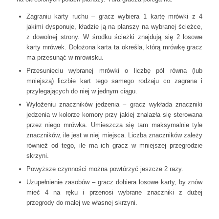
Zagraniu karty ruchu – gracz wybiera 1 kartę mrówki z 4
jakimi dysponuje, kładzie ją na planszy na wybranej ścieżce,
z dowolnej strony. W środku ścieżki znajdują się 2 losowe
karty mrówek. Dołożona karta ta określa, którą mrówkę gracz
ma przesunąć w mrowisku.
Przesunięciu wybranej mrówki o liczbę pól równą (lub
mniejszą) liczbie kart tego samego rodzaju co zagrana i
przylegających do niej w jednym ciągu.
Wyłożeniu znaczników jedzenia – gracz wykłada znaczniki
jedzenia w kolorze komory przy jakiej znalazła się sterowana
przez niego mrówka. Umieszcza się tam maksymalnie tyle
znaczników, ile jest w niej miejsca. Liczba znaczników zależy
również od tego, ile ma ich gracz w mniejszej przegrodzie
skrzyni.
Powyższe czynności można powtórzyć jeszcze 2 razy.
Uzupełnienie zasobów – gracz dobiera losowe karty, by znów
mieć 4 na ręku i przenosi wybrane znaczniki z dużej
przegrody do małej we własnej skrzyni.