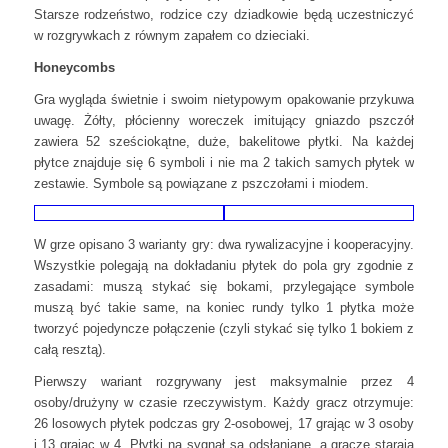
Starsze rodzeństwo, rodzice czy dziadkowie będą uczestniczyć
w rozgrywkach z równym zapałem co dzieciaki.
Honeycombs
Gra wygląda świetnie i swoim nietypowym opakowanie przykuwa
uwagę. Żółty, płócienny woreczek imitujący gniazdo pszczół
zawiera 52 sześciokątne, duże, bakelitowe płytki. Na każdej
płytce znajduje się 6 symboli i nie ma 2 takich samych płytek w
zestawie. Symbole są powiązane z pszczołami i miodem.
W grze opisano 3 warianty gry: dwa rywalizacyjne i kooperacyjny.
Wszystkie polegają na dokładaniu płytek do pola gry zgodnie z
zasadami: muszą stykać się bokami, przylegające symbole
muszą być takie same, na koniec rundy tylko 1 płytka może
tworzyć pojedyncze połączenie (czyli stykać się tylko 1 bokiem z
całą resztą).
Pierwszy wariant rozgrywany jest maksymalnie przez 4
osoby/drużyny w czasie rzeczywistym. Każdy gracz otrzymuje:
26 losowych płytek podczas gry 2-osobowej, 17 grając w 3 osoby
i 13 grając w 4. Płytki na sygnał są odsłaniane, a gracze starają