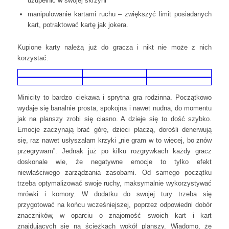
uzupełnić w swojej skrzyni
manipulowanie kartami ruchu – zwiększyć limit posiadanych
kart, potraktować kartę jak jokera.
Kupione karty należą już do gracza i nikt nie może z nich
korzystać.
Minicity to bardzo ciekawa i sprytna gra rodzinna. Początkowo
wydaje się banalnie prosta, spokojna i nawet nudna, do momentu
jak na planszy zrobi się ciasno. A dzieje się to dość szybko.
Emocje zaczynają brać górę, dzieci płaczą, dorośli denerwują
się, raz nawet usłyszałam krzyki „nie gram w to więcej, bo znów
przegrywam”. Jednak już po kilku rozgrywkach każdy gracz
doskonale wie, że negatywne emocje to tylko efekt
niewłaściwego zarządzania zasobami. Od samego początku
trzeba optymalizować swoje ruchy, maksymalnie wykorzystywać
mrówki i komory. W dodatku do swojej tury trzeba się
przygotować na końcu wcześniejszej, poprzez odpowiedni dobór
znaczników, w oparciu o znajomość swoich kart i kart
znajdujących się na ścieżkach wokół planszy. Wiadomo, że