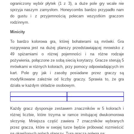
ograniczony wybór płytek (1 z 3), a duże pole gry wcale nie
sprzyja naszym zamysłom. Honeycombs bardzo przypadło nam
do gustu i z przyjemnością polecam wszystkim graczom
rodzinnym.
Minicity
To bardzo kolorowa gra, której bohaterami są mrówki. Gra
rozgrywana jest na dużej planszy przedstawiającej mrowisko z
49 spiżarniami o różnej pojemności i na różne rodzaje
pożywienia, połączone ze sobą siecią korytarzy. Gracze sterują 5
mrówkami w różnych kolorach, przy pomocy odpowiadających im
kart. Pole gry jak i zasoby posiadane przez graczy są
modyfikowane zależnie od liczby graczy. Sprawia to, że gra
działa w każdym składzie osobowym.
Każdy gracz dysponuje zestawem znaczników w 5 kolorach i
różnej liczbie, które trzyma w ramce imitującej dwukomorowa
skrzynię. Mniejsza część zawiera 7 znaczników wybranych
przez gracza, które w swojej turze będzie próbować rozmieścić
na określonych polach planszy. Tura gracza polega na: