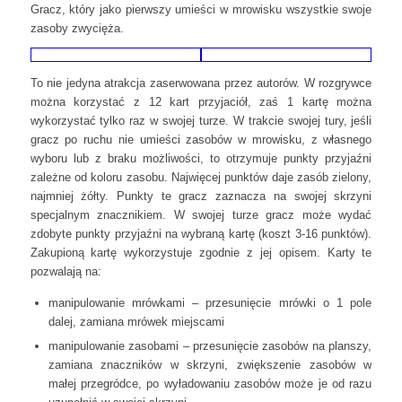
Gracz, który jako pierwszy umieści w mrowisku wszystkie swoje
zasoby zwycięża.
To nie jedyna atrakcja zaserwowana przez autorów. W rozgrywce
można korzystać z 12 kart przyjaciół, zaś 1 kartę można
wykorzystać tylko raz w swojej turze. W trakcie swojej tury, jeśli
gracz po ruchu nie umieści zasobów w mrowisku, z własnego
wyboru lub z braku możliwości, to otrzymuje punkty przyjaźni
zależne od koloru zasobu. Najwięcej punktów daje zasób zielony,
najmniej żółty. Punkty te gracz zaznacza na swojej skrzyni
specjalnym znacznikiem. W swojej turze gracz może wydać
zdobyte punkty przyjaźni na wybraną kartę (koszt 3-16 punktów).
Zakupioną kartę wykorzystuje zgodnie z jej opisem. Karty te
pozwalają na:
manipulowanie mrówkami – przesunięcie mrówki o 1 pole
dalej, zamiana mrówek miejscami
manipulowanie zasobami – przesunięcie zasobów na planszy,
zamiana znaczników w skrzyni, zwiększenie zasobów w
małej przegródce, po wyładowaniu zasobów może je od razu