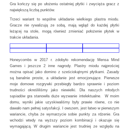
Gra kończy się po ułożeniu ostatniej płytki i zwycięża gracz z
największą liczbą punktów.
Trzeci wariant to wspólne układanie wielkiego plastra miodu.
Gracze nie rywalizują ze sobą, mają wgląd do każdej płytki
leżącej na stole, mogą również zmieniać położenie płytek w
trakcie układania.
Honeycombs w 2017 r. zdobyło rekomendację Mensa Mind
Games i jeszcze 2 inne nagrody. Plastry miodu najprościej
można opisać jako domino z sześciokątnymi płytkami. Zasady
są banalnie proste, a układanie jest emocjonujące. Pierwsze
moje domowe rozgrywki przebiegły bardzo sprawnie i poziom
trudności określiliśmy jako niewielki. Dla naszych młodych
sąsiadów gra stanowiła duże wyzwanie intelektualne. W moim
domu, wyniki jakie uzyskiwaliśmy były prawie równe, co nie
dawało nam pełnej satysfakcji. I owszem, jest łatwo w pierwszym
wariancie, chyba że wymarzycie sobie punkty za rdzenie. Gra
wchodzi wtedy na wyższy poziom kombinacji i okazuje się
wymagającą. W drugim wariancie jest trudniej ze względu na