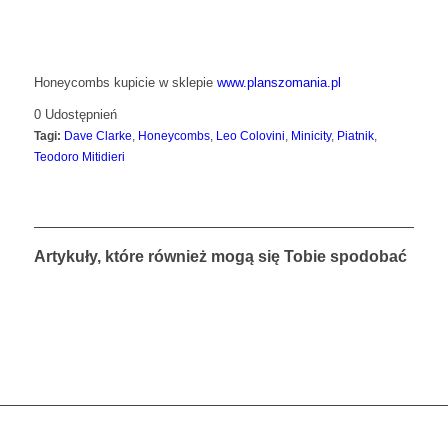
Honeycombs kupicie w sklepie
www.planszomania.pl
0
Udostępnień
Tagi:
Dave Clarke
,
Honeycombs
,
Leo Colovini
,
Minicity
,
Piatnik
,
Teodoro Mitidieri
Artykuły, które również mogą się Tobie spodobać