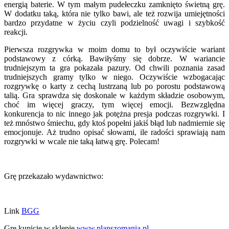
energią baterie. W tym małym pudełeczku zamknięto świetną grę.
W dodatku taką, która nie tylko bawi, ale też rozwija umiejętności
bardzo przydatne w życiu czyli podzielność uwagi i szybkość
reakcji.
Pierwsza rozgrywka w moim domu to był oczywiście wariant
podstawowy z córką. Bawiłyśmy się dobrze. W wariancie
trudniejszym ta gra pokazała pazury. Od chwili poznania zasad
trudniejszych gramy tylko w niego. Oczywiście wzbogacając
rozgrywkę o karty z cechą lustrzaną lub po porostu podstawową
talią. Gra sprawdza się doskonale w każdym składzie osobowym,
choć im więcej graczy, tym więcej emocji. Bezwzględna
konkurencja to nic innego jak potężna presja podczas rozgrywki. I
też mnóstwo śmiechu, gdy ktoś popełni jakiś błąd lub nadmiernie się
emocjonuje. Aż trudno opisać słowami, ile radości sprawiają nam
rozgrywki w wcale nie taką łatwą grę. Polecam!
Grę przekazało wydawnictwo:
Link
BGG
Grę kupicie w sklepie
www.planszomania.pl