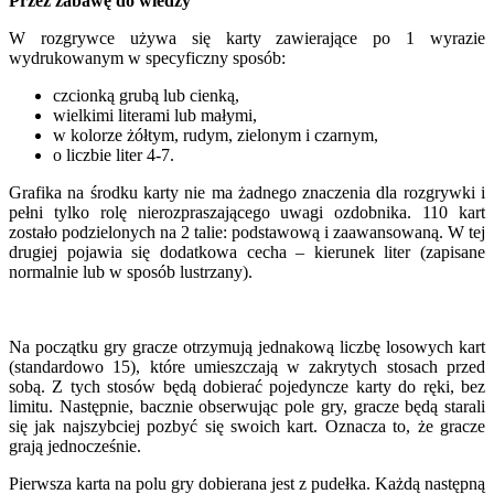
Przez zabawę do wiedzy
W rozgrywce używa się karty zawierające po 1 wyrazie
wydrukowanym w specyficzny sposób:
czcionką grubą lub cienką,
wielkimi literami lub małymi,
w kolorze żółtym, rudym, zielonym i czarnym,
o liczbie liter 4-7.
Grafika na środku karty nie ma żadnego znaczenia dla rozgrywki i
pełni tylko rolę nierozpraszającego uwagi ozdobnika. 110 kart
zostało podzielonych na 2 talie: podstawową i zaawansowaną. W tej
drugiej pojawia się dodatkowa cecha – kierunek liter (zapisane
normalnie lub w sposób lustrzany).
Na początku gry gracze otrzymują jednakową liczbę losowych kart
(standardowo 15), które umieszczają w zakrytych stosach przed
sobą. Z tych stosów będą dobierać pojedyncze karty do ręki, bez
limitu. Następnie, bacznie obserwując pole gry, gracze będą starali
się jak najszybciej pozbyć się swoich kart. Oznacza to, że gracze
grają jednocześnie.
Pierwsza karta na polu gry dobierana jest z pudełka. Każdą następną