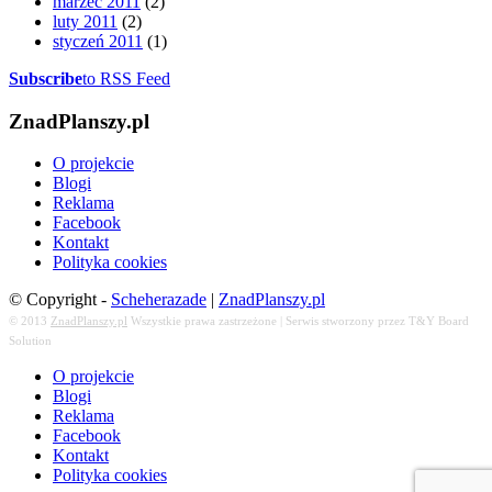
marzec 2011
(2)
luty 2011
(2)
styczeń 2011
(1)
Subscribe
to RSS Feed
ZnadPlanszy.pl
O projekcie
Blogi
Reklama
Facebook
Kontakt
Polityka cookies
© Copyright -
Scheherazade
|
ZnadPlanszy.pl
© 2013
ZnadPlanszy.pl
Wszystkie prawa zastrzeżone | Serwis stworzony przez T&Y Board
Solution
O projekcie
Blogi
Reklama
Facebook
Kontakt
Polityka cookies