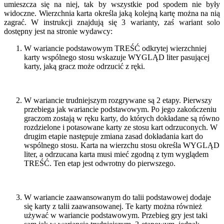
umieszcza się na niej, tak by wszystkie pod spodem nie były
widoczne. Wierzchnia karta określa jaką kolejną kartę można na nią
zagrać. W instrukcji znajdują się 3 warianty, zaś wariant solo
dostępny jest na stronie wydawcy:
W wariancie podstawowym TREŚĆ odkrytej wierzchniej
karty wspólnego stosu wskazuje WYGLĄD liter pasującej
karty, jaką gracz może odrzucić z ręki.
W wariancie trudniejszym rozgrywane są 2 etapy. Pierwszy
przebiega jak wariancie podstawowym. Po jego zakończeniu
graczom zostają w ręku karty, do których dokładane są równo
rozdzielone i potasowane karty ze stosu kart odrzuconych. W
drugim etapie następuje zmiana zasad dokładania kart do
wspólnego stosu. Karta na wierzchu stosu określa WYGLĄD
liter, a odrzucana karta musi mieć zgodną z tym wyglądem
TREŚĆ. Ten etap jest odwrotny do pierwszego.
W wariancie zaawansowanym do talii podstawowej dodaje
się karty z talii zaawansowanej. Te karty można również
używać w wariancie podstawowym. Przebieg gry jest taki