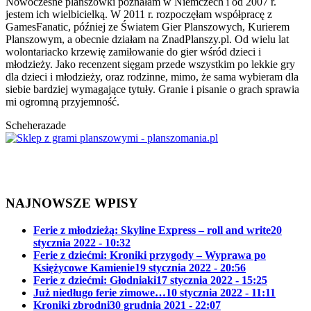
Nowoczesne planszówki poznałam w Niemczech i od 2007 r.
jestem ich wielbicielką. W 2011 r. rozpoczęłam współpracę z
GamesFanatic, później ze Światem Gier Planszowych, Kurierem
Planszowym, a obecnie działam na ZnadPlanszy.pl. Od wielu lat
wolontariacko krzewię zamiłowanie do gier wśród dzieci i
młodzieży. Jako recenzent sięgam przede wszystkim po lekkie gry
dla dzieci i młodzieży, oraz rodzinne, mimo, że sama wybieram dla
siebie bardziej wymagające tytuły. Granie i pisanie o grach sprawia
mi ogromną przyjemność.
Scheherazade
NAJNOWSZE WPISY
Ferie z młodzieżą: Skyline Express – roll and write
20
stycznia 2022 - 10:32
Ferie z dziećmi: Kroniki przygody – Wyprawa po
Księżycowe Kamienie
19 stycznia 2022 - 20:56
Ferie z dziećmi: Głodniaki
17 stycznia 2022 - 15:25
Już niedługo ferie zimowe…
10 stycznia 2022 - 11:11
Kroniki zbrodni
30 grudnia 2021 - 22:07