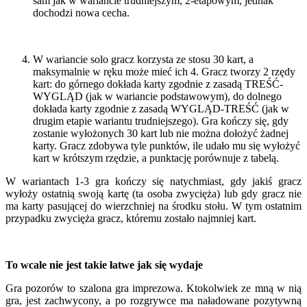
sam jak w wariancie trudniejszym, 2-etapowym, jednak
dochodzi nowa cecha.
W wariancie solo gracz korzysta ze stosu 30 kart, a
maksymalnie w ręku może mieć ich 4. Gracz tworzy 2 rzędy
kart: do górnego dokłada karty zgodnie z zasadą TREŚĆ-
WYGLĄD (jak w wariancie podstawowym), do dolnego
dokłada karty zgodnie z zasadą WYGLĄD-TREŚĆ (jak w
drugim etapie wariantu trudniejszego). Gra kończy się, gdy
zostanie wyłożonych 30 kart lub nie można dołożyć żadnej
karty. Gracz zdobywa tyle punktów, ile udało mu się wyłożyć
kart w krótszym rzędzie, a punktację porównuje z tabelą.
W wariantach 1-3 gra kończy się natychmiast, gdy jakiś gracz
wyłoży ostatnią swoją kartę (ta osoba zwycięża) lub gdy gracz nie
ma karty pasującej do wierzchniej na środku stołu. W tym ostatnim
przypadku zwycięża gracz, któremu zostało najmniej kart.
To wcale nie jest takie łatwe jak się wydaje
Gra pozorów to szalona gra imprezowa. Ktokolwiek ze mną w nią
gra, jest zachwycony, a po rozgrywce ma naładowane pozytywną