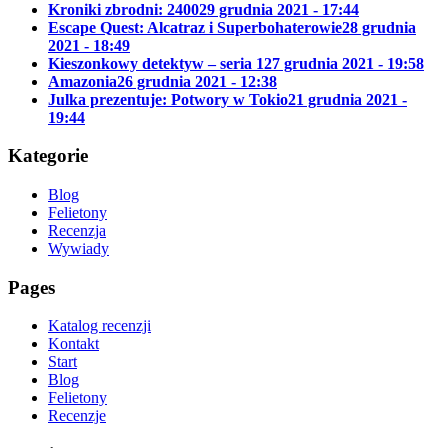
Kroniki zbrodni: 2400
29 grudnia 2021 - 17:44
Escape Quest: Alcatraz i Superbohaterowie
28 grudnia
2021 - 18:49
Kieszonkowy detektyw – seria 1
27 grudnia 2021 - 19:58
Amazonia
26 grudnia 2021 - 12:38
Julka prezentuje: Potwory w Tokio
21 grudnia 2021 -
19:44
Kategorie
Blog
Felietony
Recenzja
Wywiady
Pages
Katalog recenzji
Kontakt
Start
Blog
Felietony
Recenzje