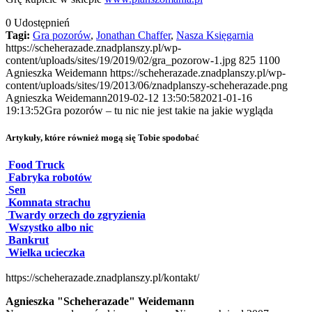
0
Udostępnień
Tagi:
Gra pozorów
,
Jonathan Chaffer
,
Nasza Księgarnia
https://scheherazade.znadplanszy.pl/wp-
content/uploads/sites/19/2019/02/gra_pozorow-1.jpg
825
1100
Agnieszka Weidemann
https://scheherazade.znadplanszy.pl/wp-
content/uploads/sites/19/2013/06/znadplanszy-scheherazade.png
Agnieszka Weidemann
2019-02-12 13:50:58
2021-01-16
19:13:52
Gra pozorów – tu nic nie jest takie na jakie wygląda
Artykuły, które również mogą się Tobie spodobać
Food Truck
Fabryka robotów
Sen
Komnata strachu
Twardy orzech do zgryzienia
Wszystko albo nic
Bankrut
Wielka ucieczka
https://scheherazade.znadplanszy.pl/kontakt/
Agnieszka "Scheherazade" Weidemann