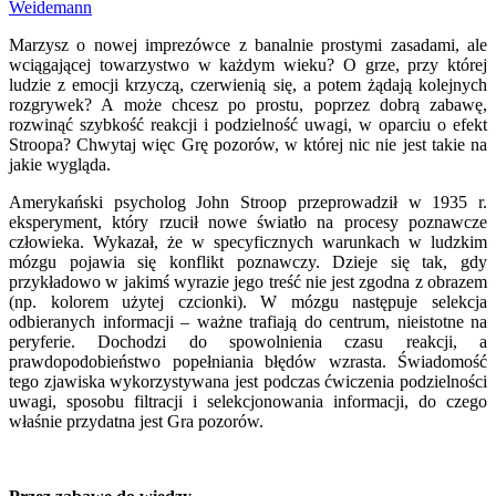
Weidemann
Marzysz o nowej imprezówce z banalnie prostymi zasadami, ale
wciągającej towarzystwo w każdym wieku? O grze, przy której
ludzie z emocji krzyczą, czerwienią się, a potem żądają kolejnych
rozgrywek? A może chcesz po prostu, poprzez dobrą zabawę,
rozwinąć szybkość reakcji i podzielność uwagi, w oparciu o efekt
Stroopa? Chwytaj więc Grę pozorów, w której nic nie jest takie na
jakie wygląda.
Amerykański psycholog John Stroop przeprowadził w 1935 r.
eksperyment, który rzucił nowe światło na procesy poznawcze
człowieka. Wykazał, że w specyficznych warunkach w ludzkim
mózgu pojawia się konflikt poznawczy. Dzieje się tak, gdy
przykładowo w jakimś wyrazie jego treść nie jest zgodna z obrazem
(np. kolorem użytej czcionki). W mózgu następuje selekcja
odbieranych informacji – ważne trafiają do centrum, nieistotne na
peryferie. Dochodzi do spowolnienia czasu reakcji, a
prawdopodobieństwo popełniania błędów wzrasta. Świadomość
tego zjawiska wykorzystywana jest podczas ćwiczenia podzielności
uwagi, sposobu filtracji i selekcjonowania informacji, do czego
właśnie przydatna jest Gra pozorów.