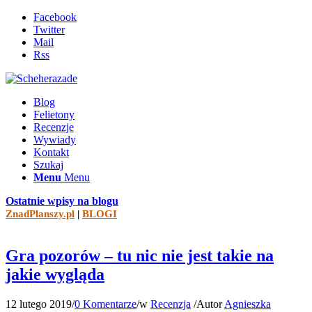
Facebook
Twitter
Mail
Rss
Blog
Felietony
Recenzje
Wywiady
Kontakt
Szukaj
Menu
Menu
Ostatnie wpisy na blogu
ZnadPlanszy.pl
|
BLOGI
Gra pozorów – tu nic nie jest takie na
jakie wygląda
12 lutego 2019
/
0 Komentarze
/
w
Recenzja
/
Autor
Agnieszka