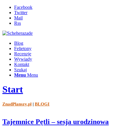
Facebook
Twitter
Mail
Rss
Blog
Felietony
Recenzje
Wywiady
Kontakt
Szukaj
Menu
Menu
Start
ZnadPlanszy.pl
|
BLOGI
Tajemnice Pętli – sesja urodzinowa