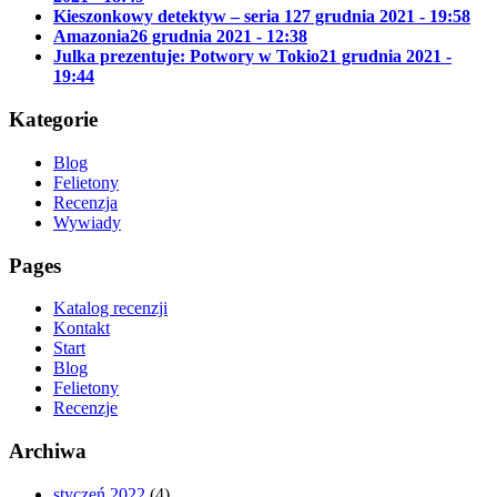
Kieszonkowy detektyw – seria 1
27 grudnia 2021 - 19:58
Amazonia
26 grudnia 2021 - 12:38
Julka prezentuje: Potwory w Tokio
21 grudnia 2021 -
19:44
Kategorie
Blog
Felietony
Recenzja
Wywiady
Pages
Katalog recenzji
Kontakt
Start
Blog
Felietony
Recenzje
Archiwa
styczeń 2022
(4)