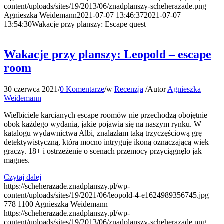
content/uploads/sites/19/2013/06/znadplanszy-scheherazade.png
Agnieszka Weidemann
2021-07-07 13:46:37
2021-07-07
13:54:30
Wakacje przy planszy: Escape quest
Wakacje przy planszy: Leopold – escape
room
30 czerwca 2021
/
0 Komentarze
/
w
Recenzja
/
Autor
Agnieszka
Weidemann
Wielbiciele karcianych escape roomów nie przechodzą obojętnie
obok każdego wydania, jakie pojawia się na naszym rynku. W
katalogu wydawnictwa Albi, znalazłam taką trzyczęściową grę
detektywistyczną, która mocno intryguje ikoną oznaczającą wiek
graczy. 18+ i ostrzeżenie o scenach przemocy przyciągnęło jak
magnes.
Czytaj dalej
https://scheherazade.znadplanszy.pl/wp-
content/uploads/sites/19/2021/06/leopold-4-e1624989356745.jpg
778
1100
Agnieszka Weidemann
https://scheherazade.znadplanszy.pl/wp-
content/uploads/sites/19/2013/06/znadplanszy-scheherazade.png