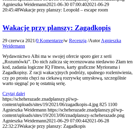
Agnieszka Weidemann
2021-06-30 07:00:40
2021-06-29
20:45:48
Wakacje przy planszy: Leopold – escape room
Wakacje przy planszy: Zagadkopis
29 czerwca 2021
/
0 Komentarze
/
w
Recenzja
/
Autor
Agnieszka
Weidemann
Wydawnictwo Albi ma w swojej ofercie sporo gier z serii
„Rozumówki”. Do nich zalicza się recenzowana niedawno Złam ten
kod, zadania logiczne IQ Fitness, karty graficzne Myriorama i
Zagadkopisy. Z racji wakacyjnych podróży, upalnego rozleniwienia,
czy po prostu chęci na ciekawą rozrywkę umysłową, szczególnie
warto sięgnąć po tę ostatnią serię.
Czytaj dalej
https://scheherazade.znadplanszy.pl/wp-
content/uploads/sites/19/2021/06/zagadkopis-4.jpg
825
1100
Agnieszka Weidemann
https://scheherazade.znadplanszy.pl/wp-
content/uploads/sites/19/2013/06/znadplanszy-scheherazade.png
Agnieszka Weidemann
2021-06-29 07:00:44
2021-06-28
22:32:23
Wakacje przy planszy: Zagadkopis