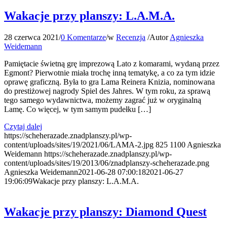
Wakacje przy planszy: L.A.M.A.
28 czerwca 2021
/
0 Komentarze
/
w
Recenzja
/
Autor
Agnieszka
Weidemann
Pamiętacie świetną grę imprezową Lato z komarami, wydaną przez
Egmont? Pierwotnie miała trochę inną tematykę, a co za tym idzie
oprawę graficzną. Była to gra Lama Reinera Knizia, nominowana
do prestiżowej nagrody Spiel des Jahres. W tym roku, za sprawą
tego samego wydawnictwa, możemy zagrać już w oryginalną
Lamę. Co więcej, w tym samym pudełku […]
Czytaj dalej
https://scheherazade.znadplanszy.pl/wp-
content/uploads/sites/19/2021/06/LAMA-2.jpg
825
1100
Agnieszka
Weidemann
https://scheherazade.znadplanszy.pl/wp-
content/uploads/sites/19/2013/06/znadplanszy-scheherazade.png
Agnieszka Weidemann
2021-06-28 07:00:18
2021-06-27
19:06:09
Wakacje przy planszy: L.A.M.A.
Wakacje przy planszy: Diamond Quest