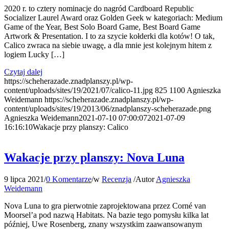
2020 r. to cztery nominacje do nagród Cardboard Republic
Socializer Laurel Award oraz Golden Geek w kategoriach: Medium
Game of the Year, Best Solo Board Game, Best Board Game
Artwork & Presentation. I to za szycie kołderki dla kotów! O tak,
Calico zwraca na siebie uwagę, a dla mnie jest kolejnym hitem z
logiem Lucky […]
Czytaj dalej
https://scheherazade.znadplanszy.pl/wp-
content/uploads/sites/19/2021/07/calico-11.jpg
825
1100
Agnieszka
Weidemann
https://scheherazade.znadplanszy.pl/wp-
content/uploads/sites/19/2013/06/znadplanszy-scheherazade.png
Agnieszka Weidemann
2021-07-10 07:00:07
2021-07-09
16:16:10
Wakacje przy planszy: Calico
Wakacje przy planszy: Nova Luna
9 lipca 2021
/
0 Komentarze
/
w
Recenzja
/
Autor
Agnieszka
Weidemann
Nova Luna to gra pierwotnie zaprojektowana przez Corné van
Moorsel’a pod nazwą Habitats. Na bazie tego pomysłu kilka lat
później, Uwe Rosenberg, znany wszystkim zaawansowanym