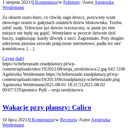
1 sierpnia 2021
/
0 Komentarze
/
w
Felietony
/
Autor
Agnieszka
Weidemann
Za oknem szaro-buro, co chwilę siąpi deszcz, porywisty wiatr
złowrogo szumi w gałęziach ostatnich drzew blokowiska. Trzeba
zabić nudę. Telewizor już dawno wyrzucony, w puste po nim
miejsce nie będę się gapić. Wentylator w pececie dziwnie dziś
buczy, zagłuszając każdy dźwięk z sieci. Zagrzmiało. Przy drugim
uderzeniu pioruna zerwało połączenie internetowe, padła też sieć
komórkowa. […]
Czytaj dalej
https://scheherazade.znadplanszy.pl/wp-
content/uploads/sites/19/2021/08/sesja_urodzinowa-2.jpg
642
1100
Agnieszka Weidemann
https://scheherazade.znadplanszy.pl/wp-
content/uploads/sites/19/2013/06/znadplanszy-scheherazade.png
Agnieszka Weidemann
2021-08-01 18:31:51
2021-08-02
09:07:53
Tajemnice Pętli – sesja urodzinowa
Wakacje przy planszy: Calico
10 lipca 2021
/
0 Komentarze
/
w
Recenzja
/
Autor
Agnieszka
Weidemann