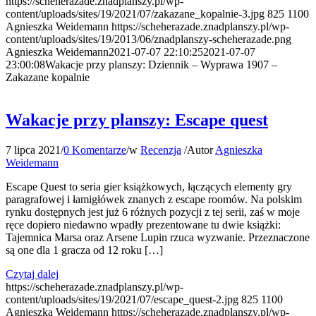
https://scheherazade.znadplanszy.pl/wp-
content/uploads/sites/19/2021/07/zakazane_kopalnie-3.jpg
825
1100
Agnieszka Weidemann
https://scheherazade.znadplanszy.pl/wp-
content/uploads/sites/19/2013/06/znadplanszy-scheherazade.png
Agnieszka Weidemann
2021-07-07 22:10:25
2021-07-07
23:00:08
Wakacje przy planszy: Dziennik – Wyprawa 1907 –
Zakazane kopalnie
Wakacje przy planszy: Escape quest
7 lipca 2021
/
0 Komentarze
/
w
Recenzja
/
Autor
Agnieszka
Weidemann
Escape Quest to seria gier książkowych, łączących elementy gry
paragrafowej i łamigłówek znanych z escape roomów. Na polskim
rynku dostępnych jest już 6 różnych pozycji z tej serii, zaś w moje
ręce dopiero niedawno wpadły prezentowane tu dwie książki:
Tajemnica Marsa oraz Arsene Lupin rzuca wyzwanie. Przeznaczone
są one dla 1 gracza od 12 roku […]
Czytaj dalej
https://scheherazade.znadplanszy.pl/wp-
content/uploads/sites/19/2021/07/escape_quest-2.jpg
825
1100
Agnieszka Weidemann
https://scheherazade.znadplanszy.pl/wp-