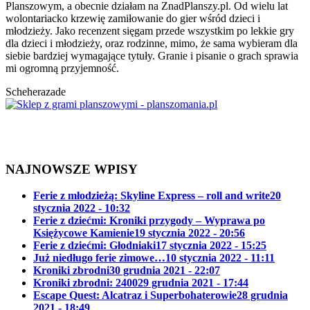
Planszowym, a obecnie działam na ZnadPlanszy.pl. Od wielu lat
wolontariacko krzewię zamiłowanie do gier wśród dzieci i
młodzieży. Jako recenzent sięgam przede wszystkim po lekkie gry
dla dzieci i młodzieży, oraz rodzinne, mimo, że sama wybieram dla
siebie bardziej wymagające tytuły. Granie i pisanie o grach sprawia
mi ogromną przyjemność.
Scheherazade
NAJNOWSZE WPISY
Ferie z młodzieżą: Skyline Express – roll and write
20
stycznia 2022 - 10:32
Ferie z dziećmi: Kroniki przygody – Wyprawa po
Księżycowe Kamienie
19 stycznia 2022 - 20:56
Ferie z dziećmi: Głodniaki
17 stycznia 2022 - 15:25
Już niedługo ferie zimowe…
10 stycznia 2022 - 11:11
Kroniki zbrodni
30 grudnia 2021 - 22:07
Kroniki zbrodni: 2400
29 grudnia 2021 - 17:44
Escape Quest: Alcatraz i Superbohaterowie
28 grudnia
2021 - 18:49