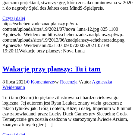
graczom projektant, stworzył grę, która została nominowana w 2020
r. do nagrody Spiel des Jahres oraz MindS-Spielpreis.
Czytaj dalej
https://scheherazade.znadplanszy.pl/wp-
content/uploads/sites/19/2021/07/nova_luna-12.jpg
825
1100
Agnieszka Weidemann
https://scheherazade.znadplanszy.pl/wp-
content/uploads/sites/19/2013/06/znadplanszy-scheherazade.png
Agnieszka Weidemann
2021-07-09 07:00:06
2021-07-08
19:20:11
Wakacje przy planszy: Nova Luna
Wakacje przy planszy: Tu i tam
8 lipca 2021
/
0 Komentarze
/
w
Recenzja
/
Autor
Agnieszka
Weidemann
Tu i tam (Roam) to pięknie zilustrowana i bardzo ciekawa gra
logiczna. Jej autorem jest Ryan Laukat, znany wielu graczom z
takich tytułów jak: Górą i dołem, Bliżej i dalej, Imperium w 8 minut
czy zapowiadanej przez Lucky Duck Games gry Sleepeing Gods.
Tematycznie gra została osadzona w starożytnym świecie Arzium,
znanym z innych gier […]
Czytaj dalej