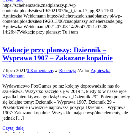
https://scheherazade.znadplanszy.pl/wp-
content/uploads/sites/19/2021/07/tu_i_tam-17.jpg
825
1100
Agnieszka Weidemann
https://scheherazade.znadplanszy.pl/wp-
content/uploads/sites/19/2013/06/znadplanszy-scheherazade.png
Agnieszka Weidemann
2021-07-08 14:26:47
2021-07-08
14:26:47
Wakacje przy planszy: Tu i tam
Wakacje przy planszy: Dziennik –
Wyprawa 1907 – Zakazane kopalnie
7 lipca 2021
/
0 Komentarze
/
w
Recenzja
/
Autor
Agnieszka
Weidemann
Wydawnictwo FoxGames po raz kolejny doprowadziło nas do
szaleństwa. Wszystko zaczęło się w 2019 r., kiedy to w nasze ręce
wpadła interaktywna gra książkowa „Dziennik 29”. Potem pojawiły
się kolejne tomy: Dziennik – Wyprawa 1907, Dziennik 29 –
Przebudzenie i wreszcie najnowsza pozycja Dziennik – Wyprawa
1907: Zakazane kopalnie. Wszystkie mające wspólne elementy, ale
jednak […]
Czytaj dalej