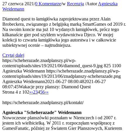
27 czerwca 2021
/
0 Komentarze
/
w
Recenzja
/
Autor
Agnieszka
Weidemann
Diamond quest to łamigłówka zaprojektowana przez Alain
Brobeckera, związanego z belgijską marką SmartGames od 2019 r.
Na swoim koncie ma już 10 wydanych łamigłówek, prócz tego
kilkanaście gier pod szyldem wydawnictwa Djeco. W mojej
kolekcji to czwarta łamigłówka jego autorstwa i w całkowicie
subiektywnej ocenie – najtrudniejsza.
Czytaj dalej
https://scheherazade.znadplanszy.pl/wp-
content/uploads/sites/19/2021/06/diamond_quest-9.jpg
825
1100
Agnieszka Weidemann
https://scheherazade.znadplanszy.pl/wp-
content/uploads/sites/19/2013/06/znadplanszy-scheherazade.png
Agnieszka Weidemann
2021-06-27 08:00:48
2021-06-27
08:07:45
Wakacje przy planszy: Diamond Quest
Strona 4 z 102
«
‹
2
3
4
5
6
›
»
https://scheherazade.znadplanszy.pl/kontakt/
Agnieszka "Scheherazade" Weidemann
Nowoczesne planszówki poznałam w Niemczech i od 2007 r.
jestem ich wielbicielką. W 2011 r. rozpoczęłam współpracę z
GamesFanatic, później ze Światem Gier Planszowych, Kurierem